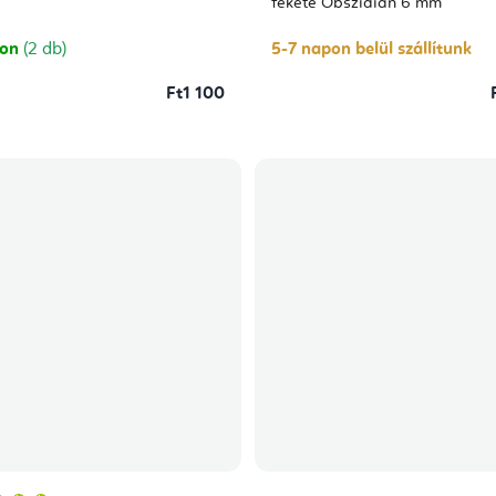
5-
fekete Obszidián 6 mm
ből
5,0
csillag.
ron
(2 db)
5-7 napon belül szállítunk
Ft1 100
A