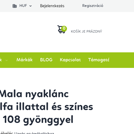
lés állapotát
HUF
Bejelentkezés
Regisztráció
KOSÁR
k
Márkák
BLOG
Kapcsolat
Támogatás
Mala nyaklánc
fa illattal és színes
l 108 gyönggyel
tékelés
Ugrás az értékeléshez