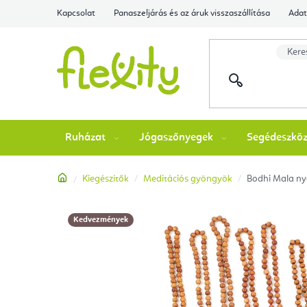
Ugrás
Kapcsolat
Panaszeljárás és az áruk visszaszállítása
Adat
a
fő
tartalomhoz
Ruházat
Jógaszőnyegek
Segédeszkö
Kezdőlap
Kiegészítők
Meditációs gyöngyök
Bodhi Mala nya
Kedvezmények