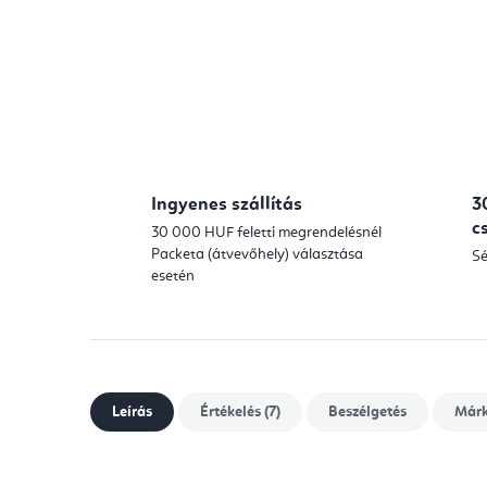
Ingyenes szállítás
3
c
30 000 HUF feletti megrendelésnél
Packeta (átvevőhely) választása
Sé
esetén
Leírás
Értékelés (7)
Beszélgetés
Már