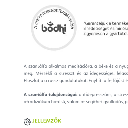
A szantálfa alkalmas meditációra, a béke és a nyu
meg. Mérsékli a stresszt és az idegességet, lelas
Eloszlatja a rossz gondolatokat. Enyhíti a fejfájást 
A szantálfa tulajdonságai:
antidepresszáns, a stress
afrodiziákum hatású, valamint segíthet gyulladás, pe
JELLEMZŐK