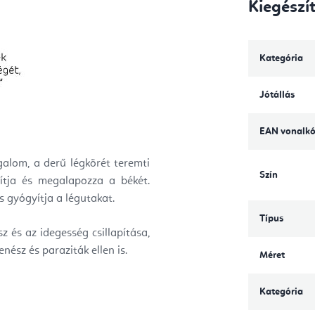
Kiegészí
Kategória
Jótállás
EAN vonalk
galom, a derű légkörét teremti
Szín
sítja és megalapozza a békét.
és gyógyítja a légutakat.
Típus
z és az idegesség csillapítása,
nész és paraziták ellen is.
Méret
Kategória