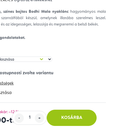
mék
gos
kelése
tú, színes bojtos Bodhi Mala nyaklánc
hagyományos mala
szantálfából készül, amelynek illatába szerelmes leszel.
ag.
 és az idegességet, lelassítja és megteremti a belső békét.
z gondolatokat.
hetőségek
sztása
akár: –12 %
KOSÁRBA
00
-tól