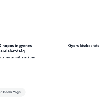
0 napos ingyenes
Gyors kézbesítés
serelehetőség
rtetlen termék esetében
ka
Bodhi Yoga