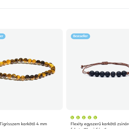
ler
Bestseller
A
termék
átlagos
 Tigrisszem karkötő 4 mm
Flexity egyszerű karkötő zsinó
értékelése