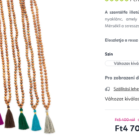
ter
átla
érté
A szantálfa illa
5-
ből
nyaklánc, amely 
5,0
csill
Mérsékli a stresszt
Eloszlatja a ross
Szín
Szállítási le
Változat kivála
Ft5 400-tól
Ft4 7
Egységár: