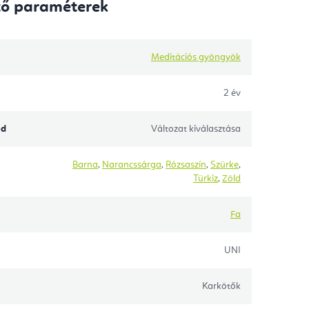
tő paraméterek
Meditációs gyöngyök
2 év
ód
Változat kiválasztása
Barna
,
Narancssárga
,
Rózsaszín
,
Szürke
,
Türkiz
,
Zöld
Fa
UNI
Karkötők