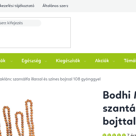
kezelési tájékoztató
Általános szerződési feltételek
Ellenőrizze a rende
zök
Egészség
Kiegészítők
Akciók
Témá
klánc szantálfa illattal és színes bojttal 108 gyönggyel
Bodhi 
szantál
bojtta
A
7 ér