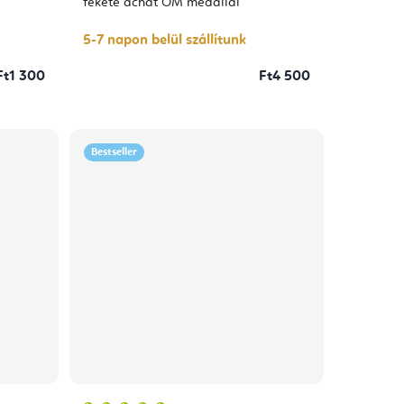
fekete achát OM medállal
5-7 napon belül szállítunk
Ft1 300
Ft4 500
Bestseller
A