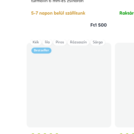
turmalin 6 mm-es zsinóron
5-7 napon belül szállítunk
Raktá
Ft1 500
Kék
lila
Piros
Rózsaszín
Sárga
Bestseller
A