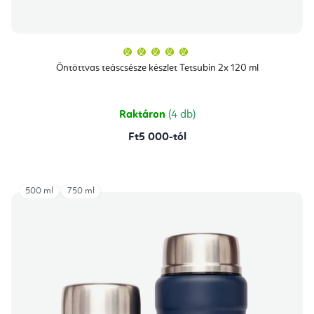
A
termék
átlagos
Öntöttvas teáscsésze készlet Tetsubin 2x 120 ml
értékelése
5-
ből
5,0
csillag.
Raktáron
(4 db)
Ft5 000-tól
500 ml
750 ml