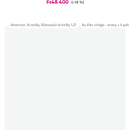
Ft48 400
(–16 %)
Ametiszt, Kristály, Rózsaszín kristály 1,2l
Az élet virága - arany + 4 pohá