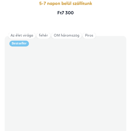
csillag.
5-7 napon belül szállítunk
Ft7 300
Az élet virága
fehér
OM háromszög
Piros
Bestseller