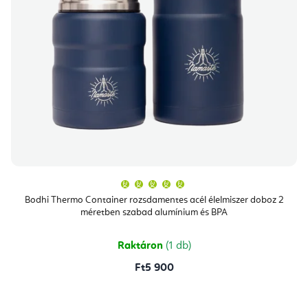
A
termék
átlagos
Bodhi Thermo Container rozsdamentes acél élelmiszer doboz 2
értékelése
méretben szabad alumínium és BPA
5-
ből
5,0
csillag.
Raktáron
(1 db)
Ft5 900