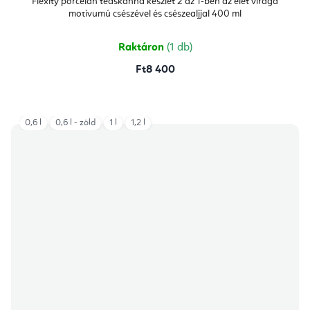
Flexity porcelán teáskanna készlet 2 az 1-ben az élet virága
értékelése
motívumú csészével és csészealjjal 400 ml
5-
ből
5,0
csillag.
Raktáron
(1 db)
Ft8 400
0,6 l
0,6 l - zöld
1 l
1,2 l