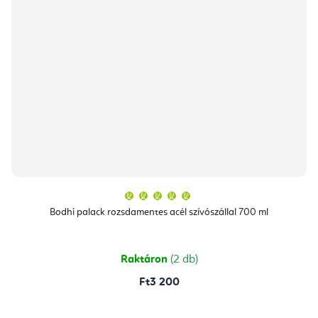
A
termék
átlagos
Bodhi palack rozsdamentes acél szívószállal 700 ml
értékelése
5-
ből
5,0
csillag.
Raktáron
(2 db)
Ft3 200