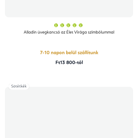
A
termék
átlagos
Alladin üvegkancsó az Élet Virága szimbólummal
értékelése
5-
ből
5,0
csillag.
7-10 napon belül szállítunk
Ft13 800-tól
Sötétkék