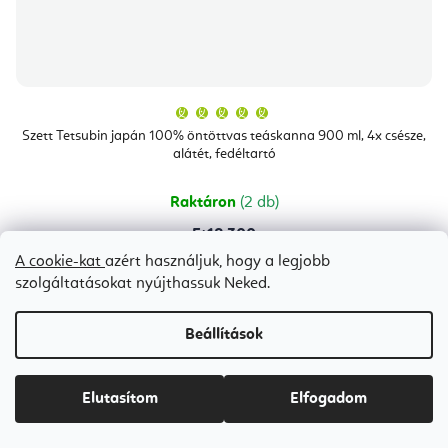
A
termék
átlagos
Szett Tetsubin japán 100% öntöttvas teáskanna 900 ml, 4x csésze,
értékelése
alátét, fedéltartó
5-
ből
5,0
csillag.
Raktáron
(2 db)
Ft18 300
Ft20 500
(–10 %)
A cookie-kat
azért használjuk, hogy a legjobb
szolgáltatásokat nyújthassuk Neked.
Beállítások
Elutasítom
Elfogadom