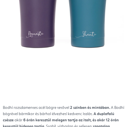
Bodhi rozsdamentes acél bögre tetővel
2 színben és mintában.
A Bodhi
bögrével bármikor és bárhol élvezheti kedvenc italát.
A duplafalú
csésze
akár
6 órán keresztül melegen tartja az italt, és akár 12 órán
keresztül hidegen tartja
. Stabil, vízhatlan és teljesen
szagtalan.