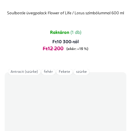
Soulbottle üvegpalack Flower of Life / Lotus szimbólummal 600 ml
Raktáron
(1 db)
Ft10 300-tól
Ft12 200
(akár: –15 %)
Antracit (szürke)
fehér
Fekete
szürke