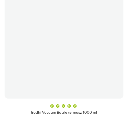
A
termék
átlagos
Bodhi Vacuum Bottle termosz 1000 ml
értékelése
5-
ből
5,0