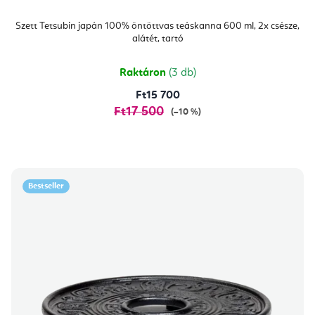
Szett Tetsubin japán 100% öntöttvas teáskanna 600 ml, 2x csésze,
alátét, tartó
Raktáron
(3 db)
Ft15 700
Ft17 500
(–10 %)
Bestseller