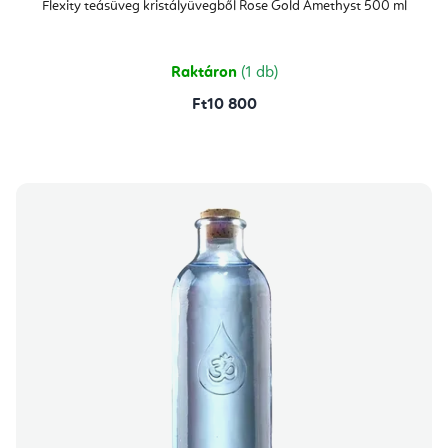
Flexity teásüveg kristályüvegből Rose Gold Amethyst 500 ml
Raktáron
(1 db)
Ft10 800