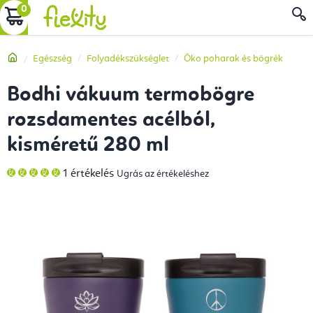
Ugrás
KOSÁR
a
fő
Kezdőlap
Egészség
Folyadékszükséglet
Öko poharak és bögrék
tartalomhoz
Bodhi vákuum termobögre
rozsdamentes acélból,
kisméretű 280 ml
A
1 értékelés
Ugrás az értékeléshez
termék
átlagos
értékelése
5-
ből
5,0
csillag.