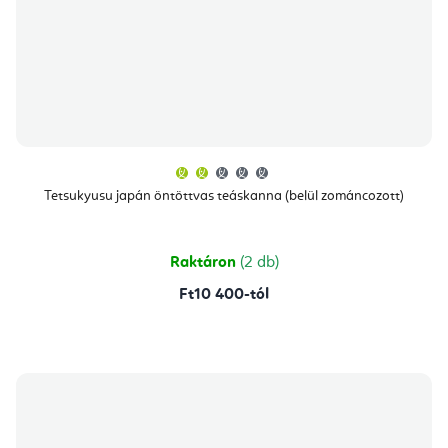
A
termék
átlagos
Tetsukyusu japán öntöttvas teáskanna (belül zománcozott)
értékelése
5-
ből
2,0
csillag.
Raktáron
(2 db)
Ft10 400-tól