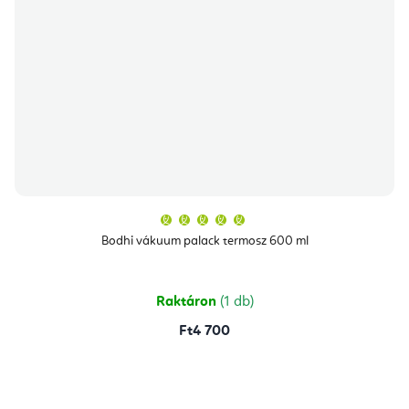
A
termék
átlagos
Bodhi vákuum palack termosz 600 ml
értékelése
5-
ből
5,0
csillag.
Raktáron
(1 db)
Ft4 700