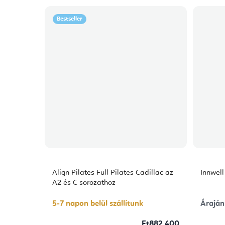
Bestseller
Align Pilates Full Pilates Cadillac az
Innwel
A2 és C sorozathoz
5-7 napon belül szállítunk
Áraján
Ft882 400