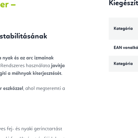
Kiegészí
er –
Kategória
 stabilitásának
EAN vonalk
a nyak és az arc izmainak
Kategória
. Rendszeres használata
javítja
gíti a méhnyak kiterjesztését
.
r eszközzel
, ahol megteremti a
s fej- és nyaki gerinctartást