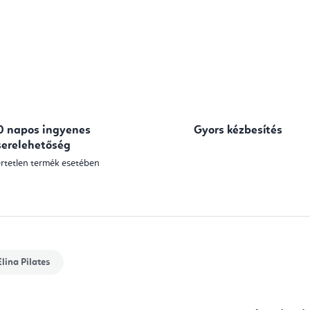
Egységár:
0 napos ingyenes
Gyors kézbesítés
serelehetőség
rtetlen termék esetében
lina Pilates