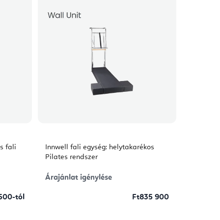
s fali
Innwell fali egység: helytakarékos
Pilates rendszer
Árajánlat igénylése
500-tól
Ft835 900