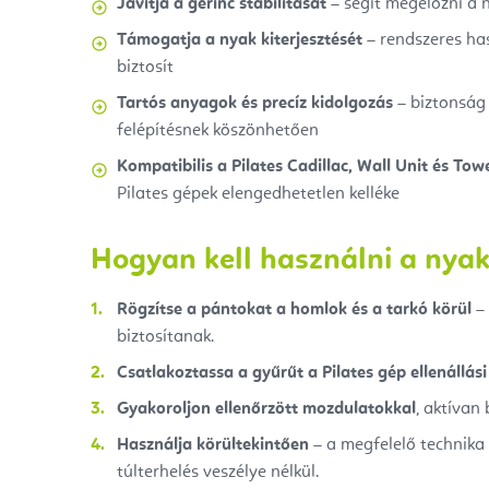
Javítja a gerinc stabilitását
– segít megelőzni a n
Támogatja a nyak kiterjesztését
– rendszeres ha
biztosít
Tartós anyagok és precíz kidolgozás
– biztonság 
felépítésnek köszönhetően
Kompatibilis a Pilates Cadillac, Wall Unit és Tow
Pilates gépek elengedhetetlen kelléke
Hogyan kell használni a nyak
Rögzítse a pántokat a homlok és a tarkó körül
– 
biztosítanak.
Csatlakoztassa a gyűrűt a Pilates gép ellenállás
Gyakoroljon ellenőrzött mozdulatokkal
, aktívan
Használja körültekintően
– a megfelelő technika 
túlterhelés veszélye nélkül.