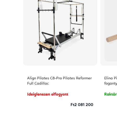
Align Pilates C8-Pro Pilates Reformer
Elina P
Full Cadillac
fogant
Ideiglenesen elfogyott
Raktá
Ft2 081 200