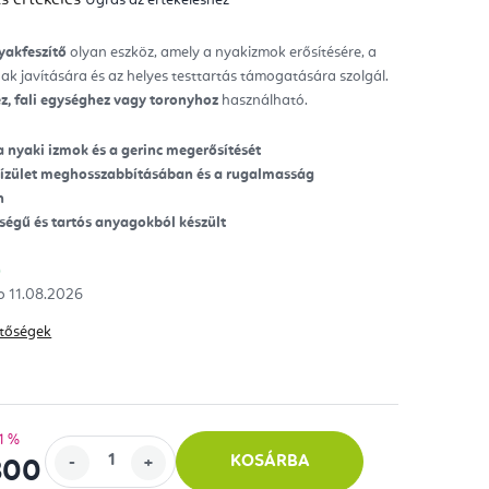
mék
gos
kelése
Nyakfeszítő
olyan eszköz, amely a nyakizmok erősítésére, a
nak javítására és az helyes testtartás támogatására szolgál.
ag.
ez, fali egységhez vagy toronyhoz
használható.
 nyaki izmok és a gerinc megerősítését
kízület meghosszabbításában és a rugalmasság
n
ségű és tartós anyagokból készült
)
11.08.2026
hetőségek
1 %
KOSÁRBA
800