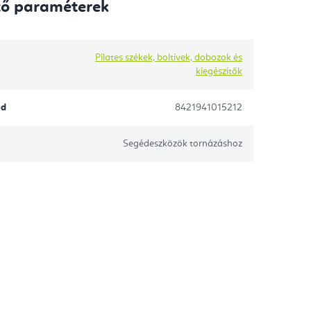
tő paraméterek
Pilates székek, boltívek, dobozok és
kiegészítők
ód
8421941015212
Segédeszközök tornázáshoz