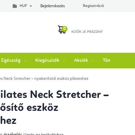
lés állapotát
HUF
Bejelentkezés
Regisztráció
KOSÁR
Egészség
Kiegészítők
Akciók
Témák
M
tes Neck Stretcher – nyakerősítő eszköz pilateshez
Pilates Neck Stretcher –
ősítő eszköz
shez
s értékelés
Ugrás az értékeléshez