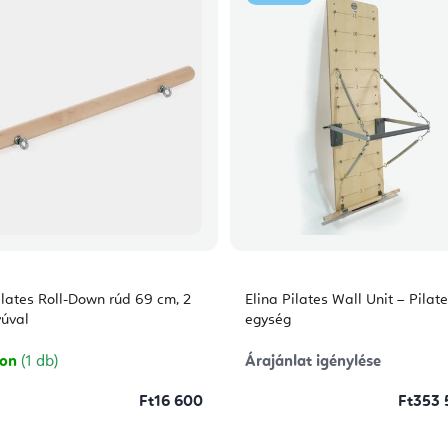
ilates Roll-Down rúd 69 cm, 2
Elina Pilates Wall Unit – Pilate
yúval
egység
ron
(1 db)
Árajánlat igénylése
Ft16 600
Ft353 