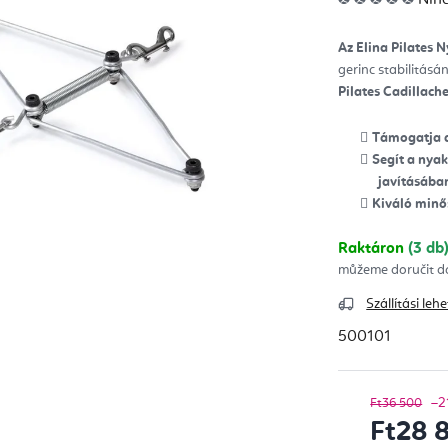
ter
átla
érté
5-
Az Elina Pilates 
ből
0,0
gerinc stabilitásá
csill
Pilates Cadillach
Támogatja a
Segít a nya
javításába
Kiváló minő
Raktáron
(3 db
Szállítási le
500101
–2
Ft36 500
Ft28 