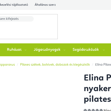
kezelési tájékoztató
Általános szerződési feltételek
Ellenőrizze a rende
Ruházat
Jógaszőnyegek
Segédeszközök
 Apparatus
Pilates székek, boltívek, dobozok és kiegészítők
Elina Pila
Elina 
nyaker
pilate
A
Ninc