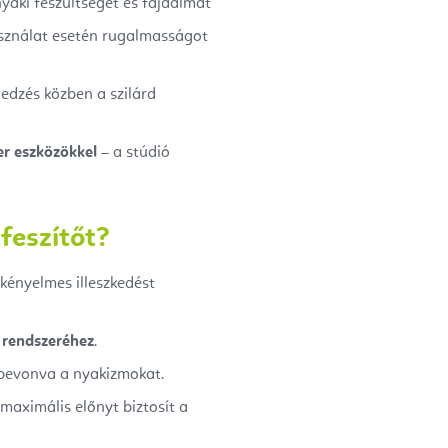
yaki feszültséget és fájdalmat
sználat esetén rugalmasságot
edzés közben a szilárd
er eszközökkel
– a stúdió
feszítőt?
kényelmes illeszkedést
i rendszeréhez
.
 bevonva a nyakizmokat.
maximális előnyt biztosít a