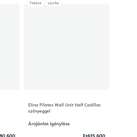
Fekete
szürke
Elina Pilates Wall Unit Half Cadillac
szőnyeggel
Árajánlat igénylése
180 600
Ft615 600