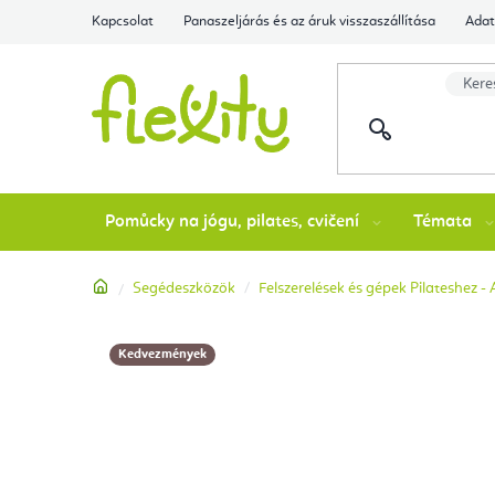
Ugrás
Kapcsolat
Panaszeljárás és az áruk visszaszállítása
Adat
a
fő
tartalomhoz
Pomůcky na jógu, pilates, cvičení
Témata
Kezdőlap
Segédeszközök
Felszerelések és gépek Pilateshez -
Kedvezmények