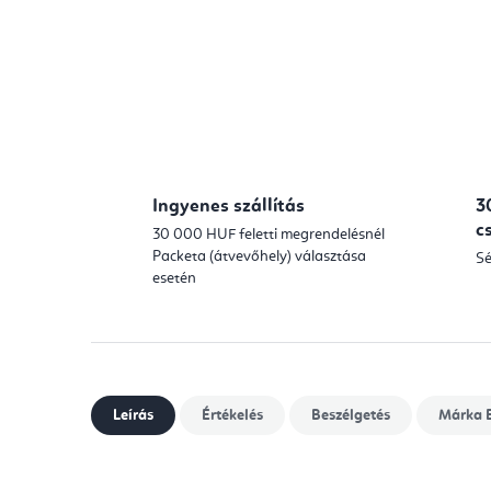
Ingyenes szállítás
3
c
30 000 HUF feletti megrendelésnél
Packeta (átvevőhely) választása
Sé
esetén
Leírás
Értékelés
Beszélgetés
Márka
E