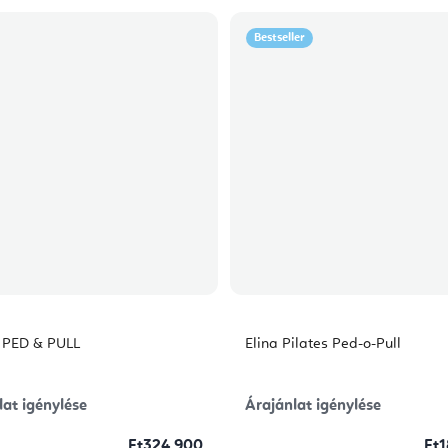
Bestseller
l PED & PULL
Elina Pilates Ped-o-Pull
lat igénylése
Árajánlat igénylése
Ft324 900
Ft