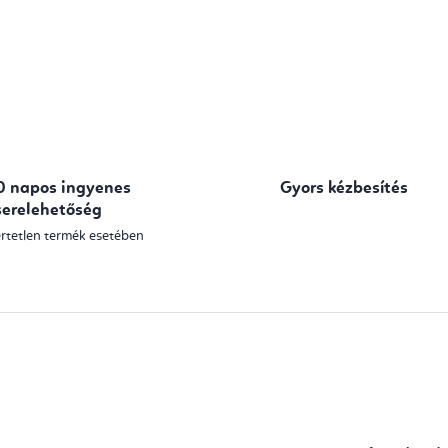
0 napos ingyenes
Gyors kézbesítés
serelehetőség
rtetlen termék esetében