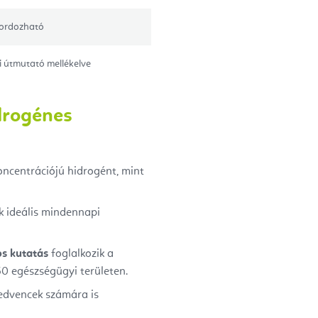
ordozható
i útmutató mellékelve
drogénes
oncentrációjú hidrogént, mint
k ideális mindennapi
s kutatás
foglalkozik a
50 egészségügyi területen.
kedvencek számára is