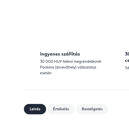
Ingyenes szállítás
3
c
30 000 HUF feletti megrendelésnél
Packeta (átvevőhely) választása
Sé
esetén
Leírás
Értékelés
Beszélgetés