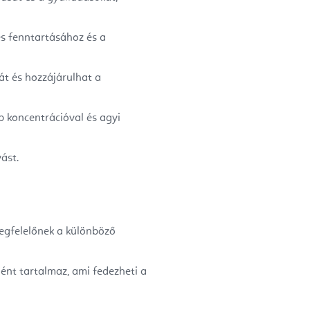
s fenntartásához és a
át és hozzájárulhat a
b koncentrációval és agyi
vást.
megfelelőnek a különböző
nt tartalmaz, ami fedezheti a