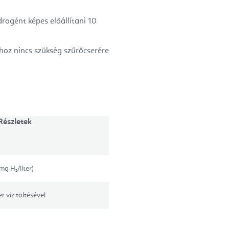
rogént képes előállítani 10
hoz nincs szükség szűrőcserére
Részletek
 H₂/liter)
r víz töltésével