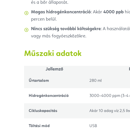
és a bőr állapotát.
Magas hidrogénkoncentráció
: Akár
4000 ppb
hid
percen belül.
Nincs szükség további költségekre
: A használatá
vagy más fogyóeszközökre.
Műszaki adatok
Jellemző
Űrtartalom
280 ml
Hidrogénkoncentráció
3000–4000 ppm (3–4 mg
Cikluskapacitás
Akár 10 adag víz 2,5 lite
Töltési mód
USB