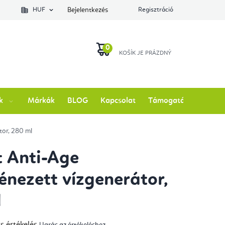
lés állapotát
HUF
Bejelentkezés
Regisztráció
KOSÁR
k
Márkák
BLOG
Kapcsolat
Támogatás
tor, 280 ml
t Anti-Age
énezett vízgenerátor,
l
s értékelés
Ugrás az értékeléshez