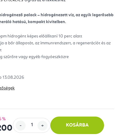
mék
gos
kelése
hidrogénező palack – hidrogénezett víz, az egyik legerősebb
neráló hatású, kompakt kivitelben.
ag.
m hidrogént képes előállítani 10 perc alatt
 a bőr állapotát, az immunrendszert, a regenerációt és az
t
ég szűrőre vagy egyéb fogyóeszközre
13.08.2026
hetőségek
6 %
KOSÁRBA
200