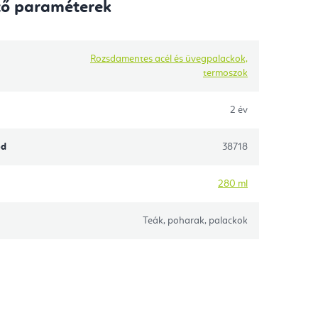
tő paraméterek
Rozsdamentes acél és üvegpalackok,
termoszok
2 év
ód
38718
280 ml
Teák, poharak, palackok