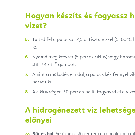
Hogyan készíts és fogyassz 
vizet?
Töltsd fel a palackot 2,5 dl tiszta vízzel (5–60 °C
le.
Nyomd meg kétszer (5 perces ciklus) vagy háromsz
„BE-/KI/BE” gombot.
Amint a működés elindul, a palack kék fénnyel vi
bocsát ki.
A ciklus végén 30 percen belül fogyaszd el a vizet
A hidrogénezett víz lehetség
előnyei
Bőr és haj
: Segíthet csökkenteni a ráncok kialaku