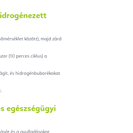
hidrogénezett
 hőmérséklet között), majd zárd
or (10 perces ciklus) a
lágít, és hidrogénbuborékokat
.
es egészségügyi
lását és a gyulladásokat,