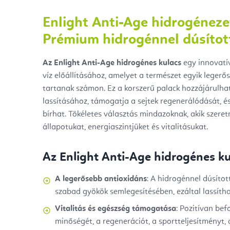
Enlight Anti-Age hidrogénezet
Prémium hidrogénnel dúsítot
Az Enlight Anti-Age hidrogénes kulacs
egy innovatív
víz előállításához, amelyet a természet egyik leger
tartanak számon. Ez a korszerű palack hozzájárulha
lassításához, támogatja a sejtek regenerálódását, é
bírhat. Tökéletes választás mindazoknak, akik szeret
állapotukat, energiaszintjüket és vitalitásukat.
Az Enlight Anti-Age hidrogénes ku
A legerősebb antioxidáns
: A hidrogénnel dúsított
szabad gyökök semlegesítésében, ezáltal lassítha
Vitalitás és egészség támogatása
: Pozitívan bef
minőségét, a regenerációt, a sportteljesítmény