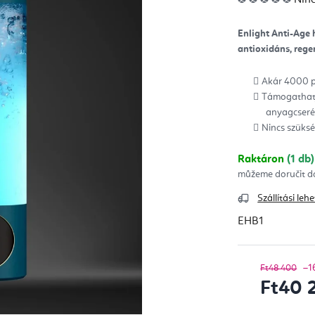
ter
átla
érté
5-
Enlight Anti-Age 
ből
0,0
antioxidáns, rege
csill
Akár 4000 pp
Támogathatja
anyagcseré
Nincs szüks
Raktáron
(1 db)
Szállítási le
EHB1
–1
Ft48 400
Ft40 
Egységár: