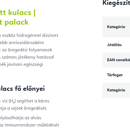
Kiegészí
t kulacs |
t palack
Kategória
 eszköz hidrogénnel dúsított
ősebb antioxidánsaként
Jótállás
t az öregedési folyamatok
s számos jótékony hatással
EAN vonalk
nék javítani egészségi
Térfogat
lacs fő előnyei
Kategória
 víz (H₂) segíthet a káros
tja a sejtek öregedését.
olyásolhatja az alvás
t, az immunrendszer működését