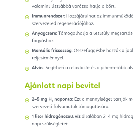
valamint tisztábbá varázsolhatja a bőrt.
Immunrendszer
: Hozzájárulhat az immunműködé
szervezeted regenerációjához.
Anyagcsere
: Támogathatja a testsúly megtartás
fogyáshoz.
Mentális frissesség
: Összefüggésbe hozzák a job
teljesítménnyel.
Alvás
: Segítheti a relaxációt és a pihentetőbb al
Ajánlott napi bevitel
2–5 mg H₂ naponta
: Ezt a mennyiséget tartják 
szervezeti folyamatok támogatására.
1 liter hidrogénezett víz
általában 2–4 mg hidrogé
napi szükségletet.