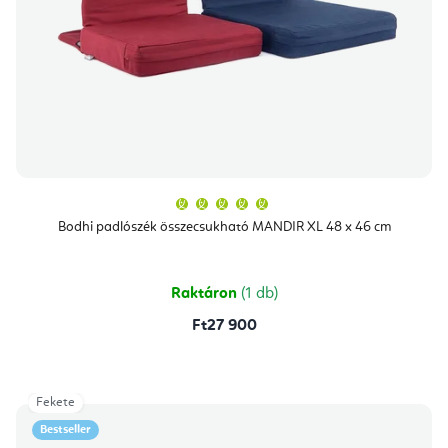
A
termék
átlagos
Bodhi padlószék összecsukható MANDIR XL 48 x 46 cm
értékelése
5-
ből
5,0
csillag.
Raktáron
(1 db)
Ft27 900
Fekete
Bestseller