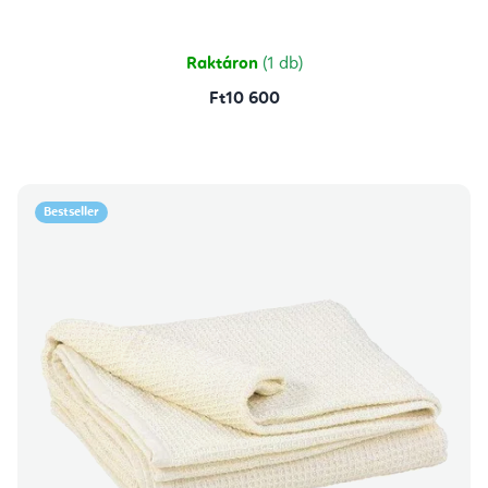
értékelése
5-
ből
5,0
csillag.
Raktáron
(1 db)
Ft10 600
Bestseller