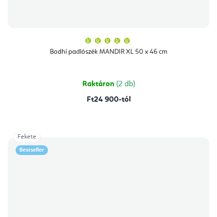
A
termék
átlagos
Bodhi padlószék MANDIR XL 50 x 46 cm
értékelése
5-
ből
5,0
csillag.
Raktáron
(2 db)
Ft24 900-tól
Fekete
Bestseller