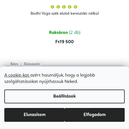
A
termék
átlagos
Bodhi Yoga szék elülső keresztléc nélkül
értékelése
5-
ből
5,0
csillag.
Raktáron
(2 db)
Ft19 500
Bézs
Rózsaszín
Bestseller
A cookie-kat
azért használjuk, hogy a legjobb
szolgáltatásokat nyújthassuk Neked.
Beállítások
Elutasítom
Elfogadom