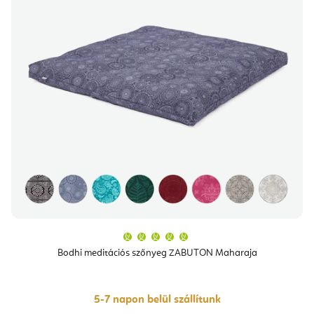
A
termék
átlagos
Bodhi meditációs szőnyeg ZABUTON Maharaja
értékelése
5-
ből
5,0
csillag.
5-7 napon belül szállítunk