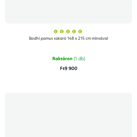
A
termék
átlagos
Bodhi pamut takaró 148 x 215 cm mintával
értékelése
5-
ből
5,0
csillag.
Raktáron
(1 db)
Ft9 900