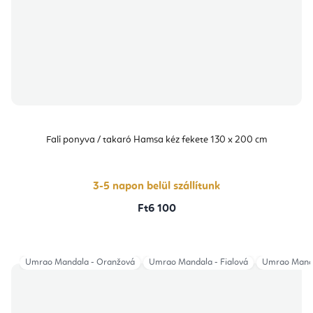
Fali ponyva / takaró Hamsa kéz fekete 130 x 200 cm
3-5 napon belül szállítunk
Ft6 100
Umrao Mandala - Oranžová
Umrao Mandala - Fialová
Umrao Manda