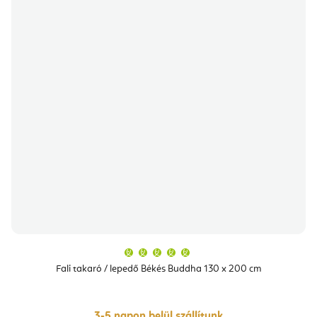
A
termék
átlagos
Fali takaró / lepedő Békés Buddha 130 x 200 cm
értékelése
5-
ből
5,0
csillag.
3-5 napon belül szállítunk