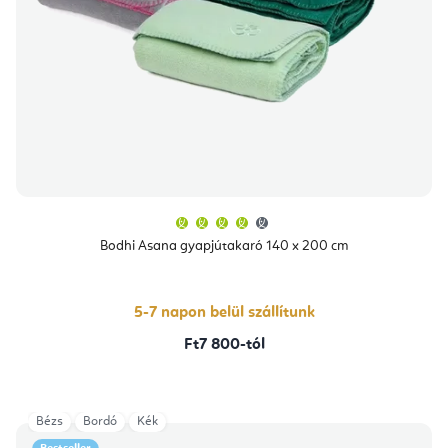
A
termék
átlagos
Bodhi Asana gyapjútakaró 140 x 200 cm
értékelése
5-
ből
4,3
csillag.
5-7 napon belül szállítunk
Ft7 800-tól
Bézs
Bordó
Kék