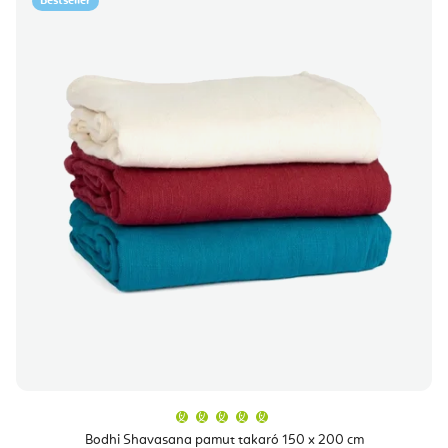
Bestseller
A
termék
átlagos
Bodhi Shavasana pamut takaró 150 x 200 cm