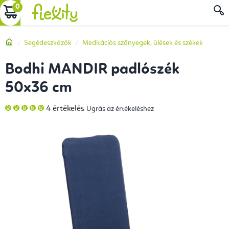
Ugrás
KOSÁR
a
fő
Kezdőlap
Segédeszközök
Meditációs szőnyegek, ülések és székek
tartalomhoz
Bodhi MANDIR padlószék
50x36 cm
A
4 értékelés
Ugrás az értékeléshez
termék
átlagos
értékelése
5-
ből
5,0
csillag.