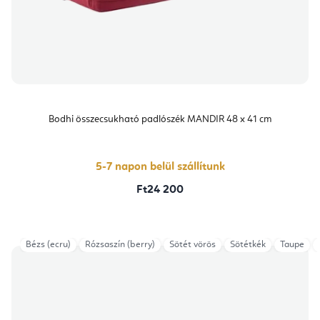
Bodhi összecsukható padlószék MANDIR 48 x 41 cm
5-7 napon belül szállítunk
Ft24 200
Bézs (ecru)
Rózsaszín (berry)
Sötét vörös
Sötétkék
Taupe