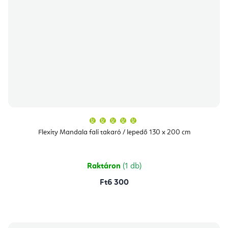
A
termék
átlagos
Flexity Mandala fali takaró / lepedő 130 x 200 cm
értékelése
5-
ből
5,0
csillag.
Raktáron
(1 db)
Ft6 300