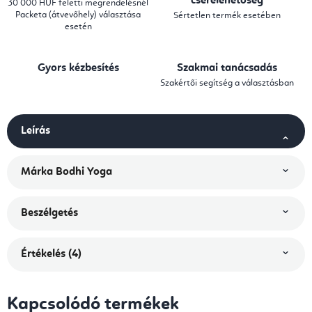
cserelehetőség
30 000 HUF feletti megrendelésnél
Packeta (átvevőhely) választása
Sértetlen termék esetében
esetén
Gyors kézbesítés
Szakmai tanácsadás
Szakértői segítség a választásban
Leírás
Márka
Bodhi Yoga
Beszélgetés
Értékelés (4)
Kapcsolódó termékek