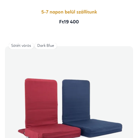
ből
5,0
csillag.
5-7 napon belül szállítunk
Ft19 400
Sötét vörös
Dark Blue