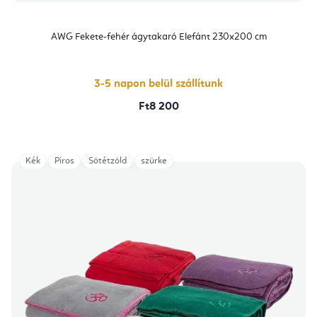
AWG Fekete-fehér ágytakaró Elefánt 230x200 cm
3-5 napon belül szállítunk
Ft8 200
Kék
Piros
Sötétzöld
szürke