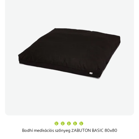
A
termék
átlagos
Bodhi meditációs szőnyeg ZABUTON BASIC 80x80
értékelése
5-