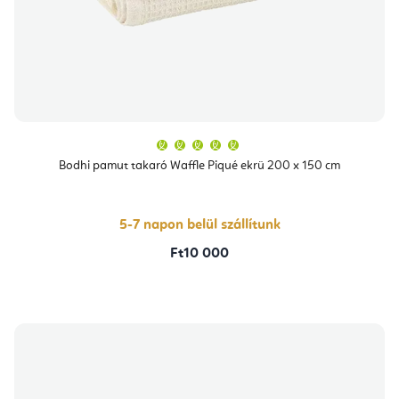
A
termék
átlagos
Bodhi pamut takaró Waffle Piqué ekrü 200 x 150 cm
értékelése
5-
ből
5,0
csillag.
5-7 napon belül szállítunk
Ft10 000