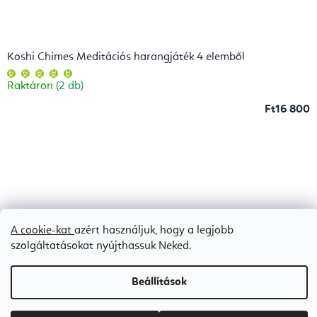
Koshi Chimes Meditációs harangjáték 4 elemből
A
termék
Raktáron
(2 db)
átlagos
értékelése
5-
Ft16 800
ből
5,0
csillag.
A cookie-kat
azért használjuk, hogy a legjobb
szolgáltatásokat nyújthassuk Neked.
Beállítások