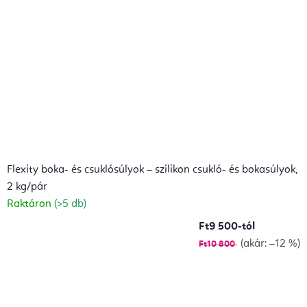
Flexity boka- és csuklósúlyok – szilikon csukló- és bokasúlyok,
2 kg/pár
Raktáron
(>5 db)
Ft9 500-tól
(akár: –12 %)
Ft10 800