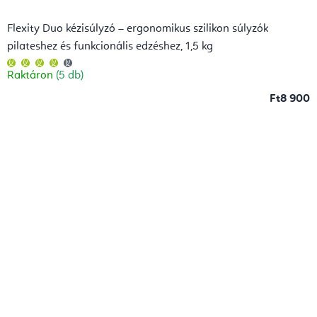
Flexity Duo kézisúlyzó – ergonomikus szilikon súlyzók
pilateshez és funkcionális edzéshez, 1,5 kg
A
termék
Raktáron
(5 db)
átlagos
értékelése
5-
Ft8 900
ből
4,0
csillag.