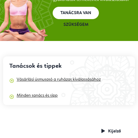
TANÁCSRA VAN
SZÜKSÉGEM
Tanácsok és tippek
Vásárlási útmutató a ruházat kiválastásához
Minden tanács és tipp
Termékismertetők,
Videó
gyakorlatok,
Kijelző
tanácsadó
tippek és trükkök