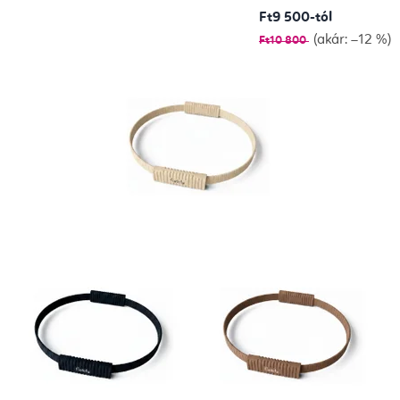
v
Ft9 500-tól
(akár: –12 %)
Ft10 800
e
d
a
S
h
o
p