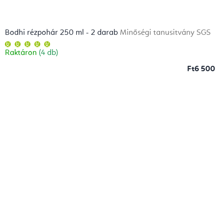
Bodhi rézpohár 250 ml - 2 darab
Minőségi tanusitvány SGS
A
termék
Raktáron
(4 db)
átlagos
értékelése
5-
Ft6 500
ből
5,0
csillag.