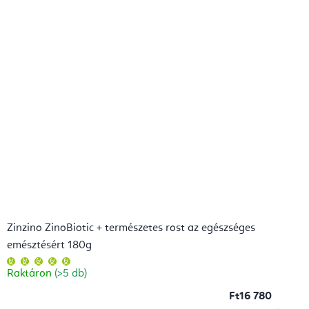
Zinzino ZinoBiotic + természetes rost az egészséges
emésztésért 180g
A
termék
Raktáron
(>5 db)
átlagos
értékelése
5-
Ft16 780
ből
5,0