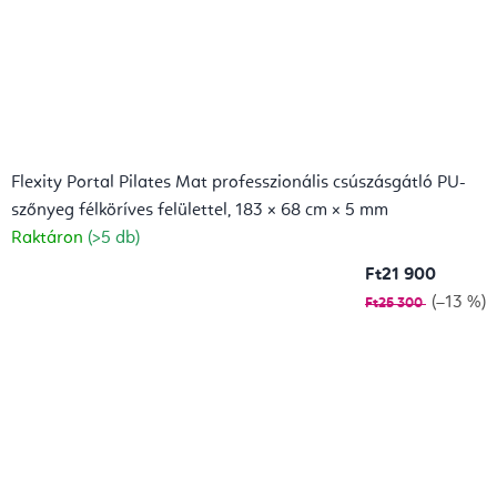
Flexity Portal Pilates Mat professzionális csúszásgátló PU-
szőnyeg félköríves felülettel, 183 × 68 cm × 5 mm
Raktáron
(>5 db)
Ft21 900
(–13 %)
Ft25 300