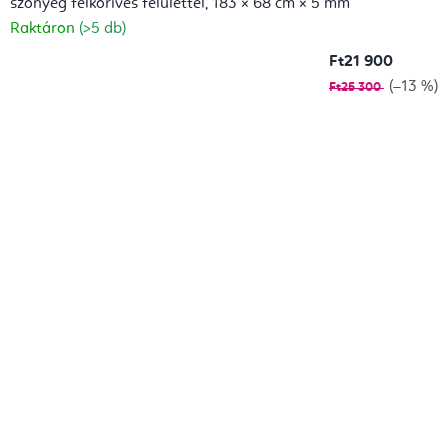
szőnyeg félköríves felülettel, 183 × 68 cm × 5 mm
Raktáron
(>5 db)
Ft21 900
(–13 %)
Ft25 300