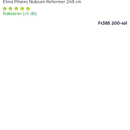
Elina Pilates Nubium Reformer 249 cm
A
termék
Raktáron
(>5 db)
átlagos
értékelése
5-
Ft385 200-tól
ből
5,0
csillag.