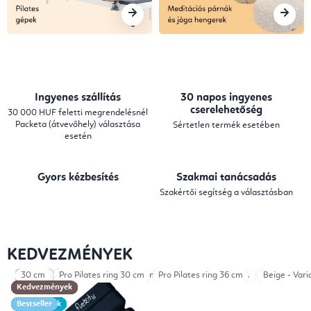
a
,
P
i
Ingyenes szállítás
30 napos ingyenes
l
cserelehetőség
30 000 HUF feletti megrendelésnél
Packeta (átvevőhely) választása
Sértetlen termék esetében
a
esetén
t
Gyors kézbesítés
Szakmai tanácsadás
e
Szakértői segítség a választásban
s
,
KEDVEZMÉNYEK
M
Beige - Variant A
Fekete
Fekete
Fekete
Fekete
Fekete
30 cm
Pro Pilates ring 30 cm
Beige
Mocha
Beige
Mocha
Brown
Brown
Black - Variant A
Beige
Beige
Pro Pilates ring 36 cm
Mocha - Variant A
Beige - Vari
e
Kedvezmények
Kedvezmények
Kedvezmények
Kedvezmények
Kedvezmények
Kedvezmények
Kedvezmények
Kedvezmények
Újdonságok
Újdonságok
Újdonságok
Újdonságok
Újdonságok
Újdonságok
Bestseller
Bestseller
d