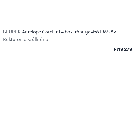
BEURER Antelope CoreFit I – hasi tónusjavító EMS öv
Raktáron a szállítónál
Ft19 279