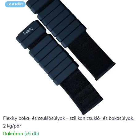
Bestseller
i
t
á
c
i
ó
é
s
A
y
Flexity boka- és csuklósúlyok – szilikon csukló- és bokasúlyok,
u
2 kg/pár
r
Raktáron
(>5 db)