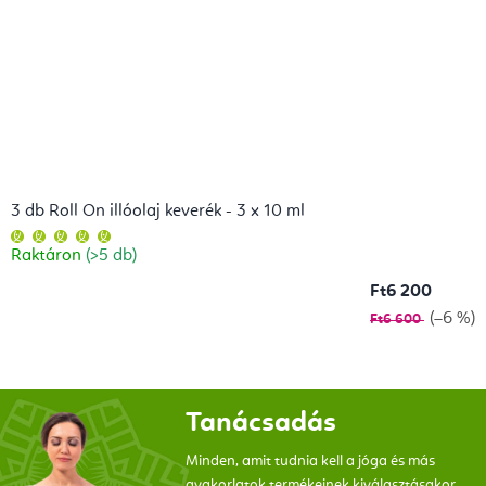
3 db Roll On illóolaj keverék - 3 x 10 ml
A
termék
Raktáron
(>5 db)
átlagos
értékelése
5-
Ft6 200
ből
5,0
(–6 %)
Ft6 600
csillag.
Tanácsadás
Minden, amit tudnia kell a jóga és más
gyakorlatok termékeinek kiválasztásakor