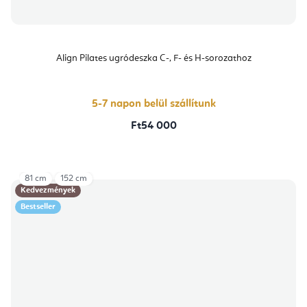
Align Pilates ugródeszka C-, F- és H-sorozathoz
5-7 napon belül szállítunk
Ft54 000
81 cm
152 cm
Kedvezmények
Bestseller