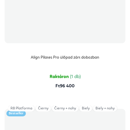
Align Pilates Pro ülőpad zárt dobozban
Raktáron
(1 db)
Ft96 400
R8 Platforma
Čierny
Čierny + nohy
Biely
Biely + nohy
Bestseller