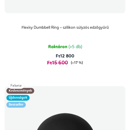
á
j
a
Flexity Dumbbell Ring – szilikon súlyzós edzőgyűrű
Raktáron
(>5 db)
Ft12 800
Ft15 600
(–17 %)
Fekete
Kedvezmények
Újdonságok
Bestseller