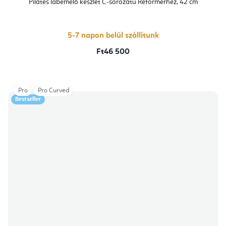
Pilates lábemelő készlet C-sorozatú Reformerhez, 42 cm
5-7 napon belül szállítunk
Ft46 500
Pro
Pro Curved
Bestseller