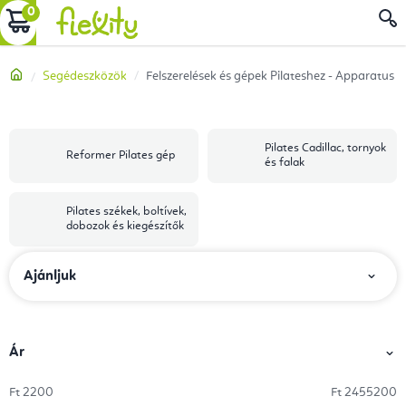
Ugrás
KOSÁR
a
fő
Kezdőlap
Segédeszközök
Felszerelések és gépek Pilateshez - Apparatus
tartalomhoz
Pilates Cadillac, tornyok
Reformer Pilates gép
és falak
Pilates székek, boltívek,
dobozok és kiegészítők
T
Ajánljuk
e
r
m
Ár
é
Ft
2200
Ft
2455200
k