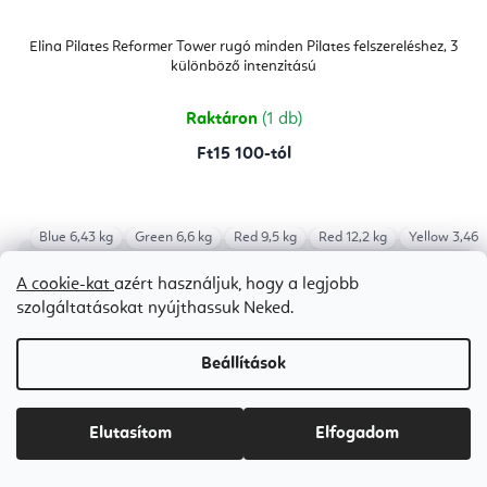
Elina Pilates Reformer Tower rugó minden Pilates felszereléshez, 3
különböző intenzitású
Raktáron
(1 db)
Ft15 100-tól
Blue 6,43 kg
Green 6,6 kg
Red 9,5 kg
Red 12,2 kg
Yellow 3,46 
A cookie-kat
azért használjuk, hogy a legjobb
szolgáltatásokat nyújthassuk Neked.
Beállítások
Elutasítom
Elfogadom