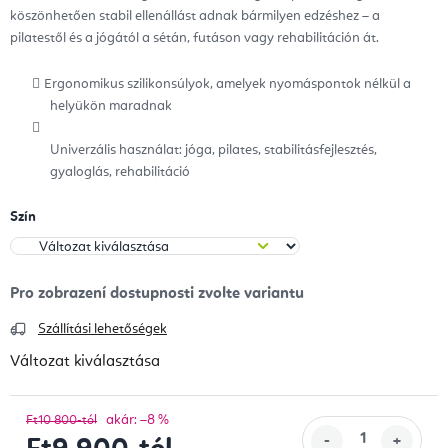
köszönhetően stabil ellenállást adnak bármilyen edzéshez – a
pilatestől és a jógától a sétán, futáson vagy rehabilitáción át.
Ergonomikus szilikonsúlyok, amelyek nyomáspontok nélkül a
helyükön maradnak
Univerzális használat: jóga, pilates, stabilitásfejlesztés,
gyaloglás, rehabilitáció
Szín
Szállítási lehetőségek
Változat kiválasztása
akár: –8 %
Ft10 800-tól