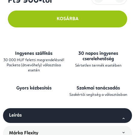
Ft9 900
-tól
Egységár:
KOSÁRBA
Ingyenes szállítás
30 napos ingyenes
cserelehetőség
30 000 HUF feletti megrendelésnél
Packeta (átvevőhely) választása
Sértetlen termék esetében
esetén
Gyors kézbesítés
Szakmai tanácsadás
Szakértői segítség a választásban
Leírás
Márka
Flexity