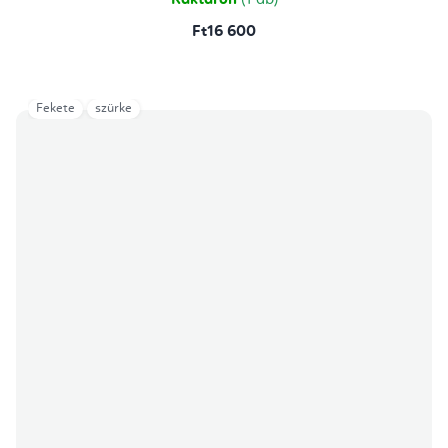
Raktáron
(1 db)
Ft16 600
Fekete
szürke