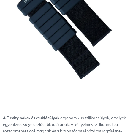
A Flexity boka- és csuklósúlyok
ergonomikus szilikonsúlyok, amelyek
egyenletes súlyeloszlást biztosítanak. A kényelmes szilikonnak, a
rozsdamentes acélmagnak és a biztonságos tépőzáras rögzítésnek