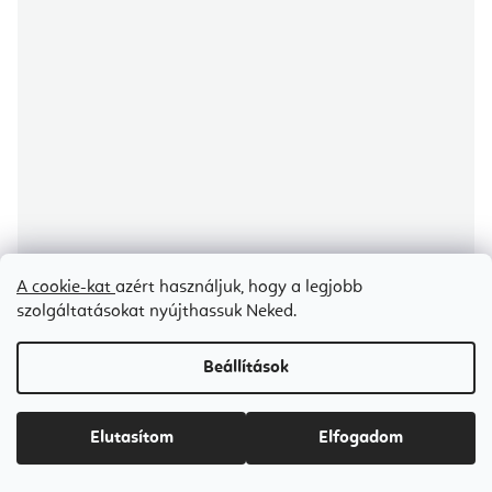
A cookie-kat
azért használjuk, hogy a legjobb
szolgáltatásokat nyújthassuk Neked.
Elina Pilates csúszóplatform
Beállítások
Árajánlat igénylése
Ft66 400
Elutasítom
Elfogadom