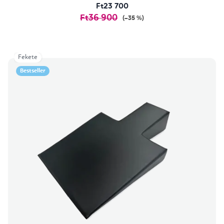
Ft23 700
Ft36 900
(–35 %)
Fekete
Bestseller