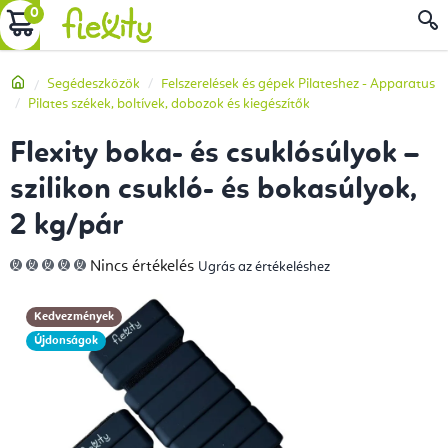
Ugrás
KOSÁR
a
fő
Kezdőlap
Segédeszközök
Felszerelések és gépek Pilateshez - Apparatus
tartalomhoz
Pilates székek, boltívek, dobozok és kiegészítők
Flexity boka- és csuklósúlyok –
szilikon csukló- és bokasúlyok,
2 kg/pár
A
Nincs értékelés
Ugrás az értékeléshez
termék
átlagos
értékelése
5-
Kedvezmények
ből
0,0
Újdonságok
csillag.