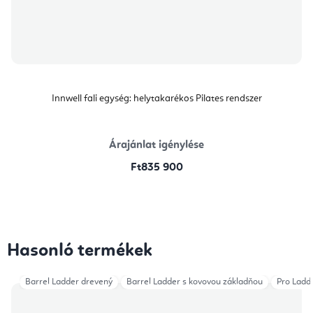
Innwell fali egység: helytakarékos Pilates rendszer
Árajánlat igénylése
Ft835 900
Hasonló termékek
Barrel Ladder drevený
Barrel Ladder s kovovou základňou
Pro Ladd