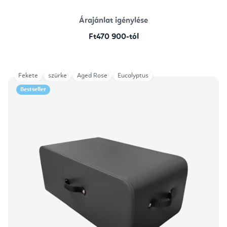
Árajánlat igénylése
Ft470 900-tól
Fekete
szürke
Aged Rose
Eucalyptus
Bestseller