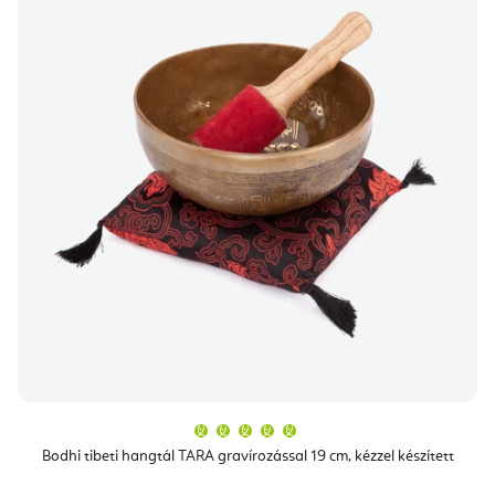
A
termék
átlagos
Bodhi tibeti hangtál TARA gravírozással 19 cm, kézzel készített
értékelése
5-
ből