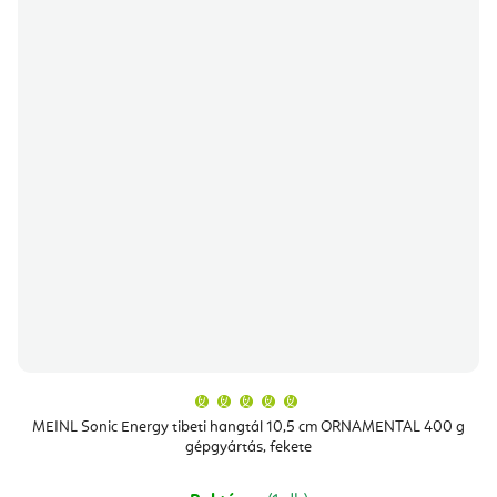
A
termék
átlagos
MEINL Sonic Energy tibeti hangtál 10,5 cm ORNAMENTAL 400 g
értékelése
gépgyártás, fekete
5-
ből
5,0
csillag.