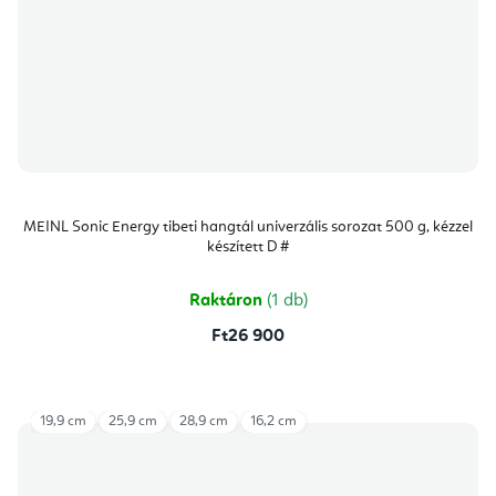
MEINL Sonic Energy tibeti hangtál univerzális sorozat 500 g, kézzel
készített D #
Raktáron
(1 db)
Ft26 900
19,9 cm
25,9 cm
28,9 cm
16,2 cm