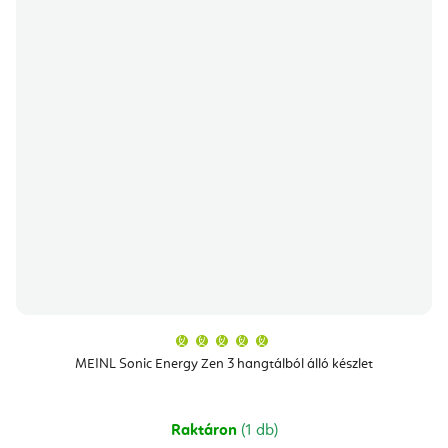
A
termék
átlagos
MEINL Sonic Energy Zen 3 hangtálból álló készlet
értékelése
5-
ből
5,0
csillag.
Raktáron
(1 db)