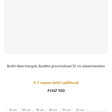
Bodhi tibeti hangtál, Buddha gravírozással 32 cm, kézzel készített
5-7 napon belül szállítunk
Ft147 100
15 cm
50 cm
18 cm
26 cm
33 cm
22 cm