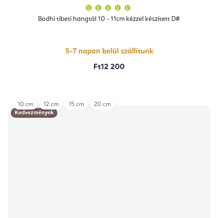
A
termék
átlagos
Bodhi tibeti hangtál 10 - 11cm kézzel készített D#
értékelése
5-
ből
5,0
csillag.
5-7 napon belül szállítunk
Ft12 200
10 cm
12 cm
15 cm
20 cm
Kedvezmények