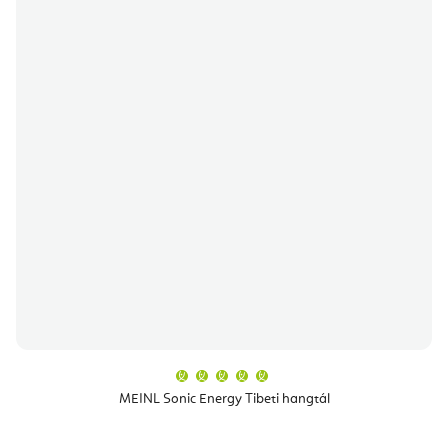
A
termék
átlagos
MEINL Sonic Energy Tibeti hangtál
értékelése
5-
ből
5,0