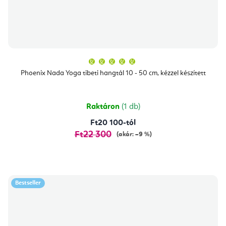
A
termék
átlagos
Phoenix Nada Yoga tibeti hangtál 10 - 50 cm, kézzel készített
értékelése
5-
ből
5,0
csillag.
Raktáron
(1 db)
Ft20 100-tól
Ft22 300
(akár: –9 %)
Bestseller