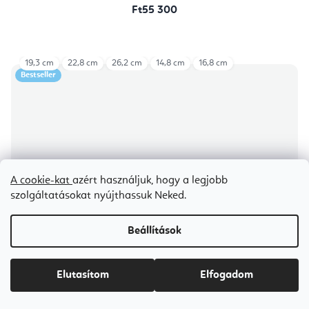
Ft55 300
19,3 cm
22,8 cm
26,2 cm
14,8 cm
16,8 cm
Bestseller
A cookie-kat
azért használjuk, hogy a legjobb
szolgáltatásokat nyújthassuk Neked.
Beállítások
Elutasítom
Elfogadom