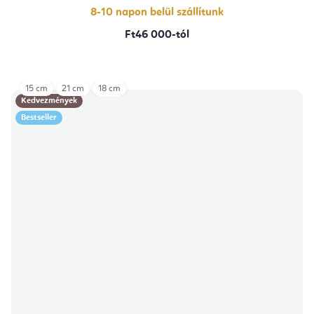
csillag.
8-10 napon belül szállítunk
Ft46 000-tól
15 cm
21 cm
18 cm
Kedvezmények
Bestseller