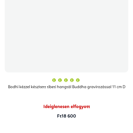
A
termék
átlagos
Bodhi kézzel készített tibeti hangtál Buddha gravírozással 11 cm D
értékelése
5-
ből
5,0
csillag.
Ideiglenesen elfogyott
Ft18 600