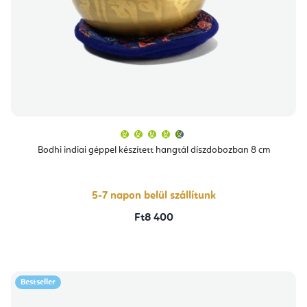
A
termék
átlagos
Bodhi indiai géppel készített hangtál díszdobozban 8 cm
értékelése
5-
ből
4,5
csillag.
5-7 napon belül szállítunk
Ft8 400
Bestseller