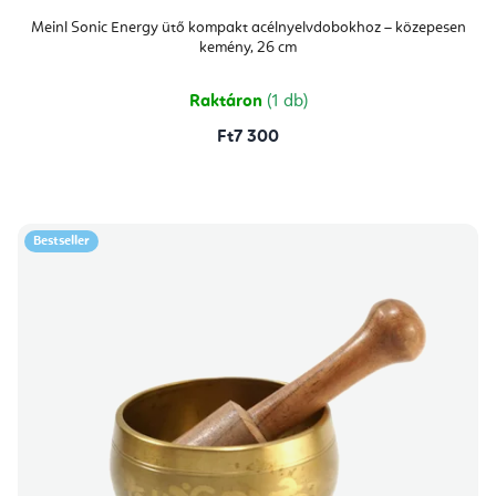
a
Meinl Sonic Energy ütő kompakt acélnyelvdobokhoz – közepesen
kemény, 26 cm
Raktáron
(1 db)
Ft7 300
Bestseller