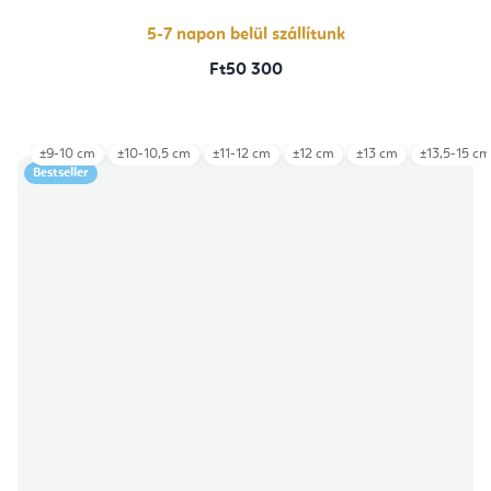
5,0
csillag.
5-7 napon belül szállítunk
Ft50 300
±9-10 cm
±10-10,5 cm
±11-12 cm
±12 cm
±13 cm
±13,5-15 cm
Bestseller