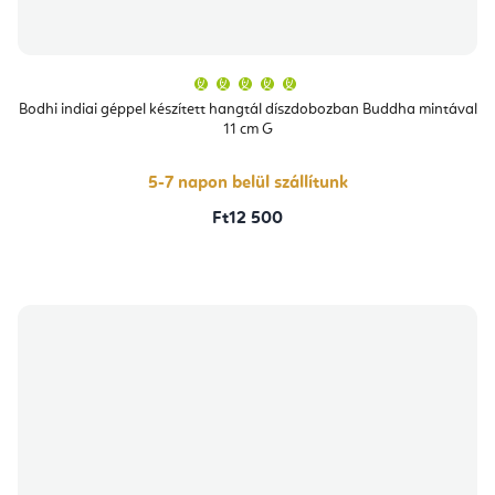
A
termék
átlagos
Bodhi indiai géppel készített hangtál díszdobozban Buddha mintával
értékelése
11 cm G
5-
ből
5,0
csillag.
5-7 napon belül szállítunk
Ft12 500