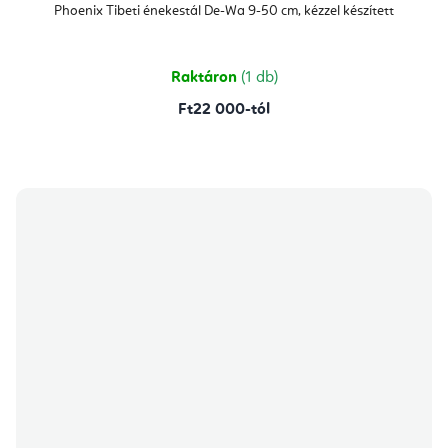
átlagos
Phoenix Tibeti énekestál De-Wa 9-50 cm, kézzel készített
értékelése
5-
ből
5,0
csillag.
Raktáron
(1 db)
Ft22 000-tól