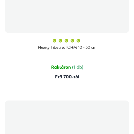
A
termék
átlagos
Flexity Tibeti tál OHM 10 - 30 cm
értékelése
5-
ből
5,0
csillag.
Raktáron
(1 db)
Ft9 700-tól