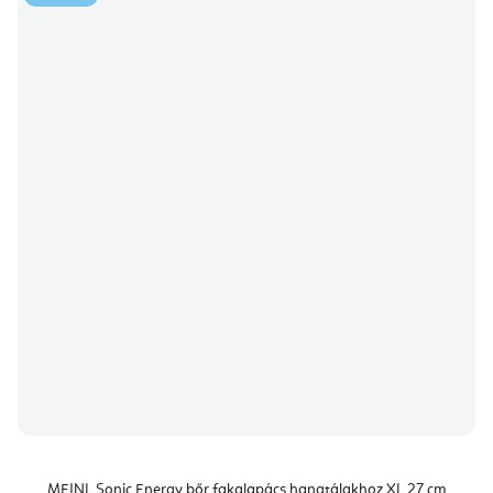
MEINL Sonic Energy bőr fakalapács hangtálakhoz XL 27 cm