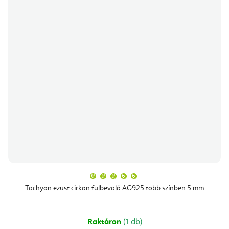
A
termék
átlagos
Tachyon ezüst cirkon fülbevaló AG925 több színben 5 mm
értékelése
5-
ből
5,0
csillag.
Raktáron
(1 db)