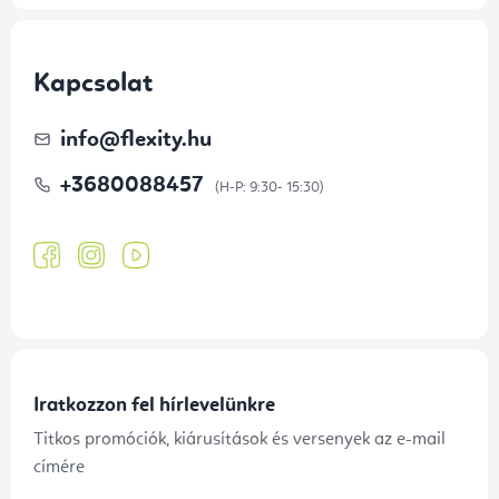
Kapcsolat
info
@
flexity.hu
+3680088457
Iratkozzon fel hírlevelünkre
Titkos promóciók, kiárusítások és versenyek az e-mail
címére