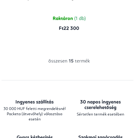
Raktáron
(1 db)
Ft22 300
összesen
15
termék
L
i
s
t
a
Ingyenes szállítás
30 napos ingyenes
i
cserelehetőség
30 000 HUF feletti megrendelésnél
Packeta (átvevőhely) választása
Sértetlen termék esetében
r
esetén
á
n
Gyors kézbesítés
Szakmai tanácsadás