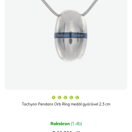
A
termék
átlagos
Tachyon Pendant Orb Ring medál gyűrűvel 2,3 cm
értékelése
5-
ből
5,0
csillag.
Raktáron
(1 db)