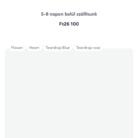
ből
5,0
csillag.
5-8 napon belül szállítunk
Ft26 100
Flower
Heart
Teardrop Blue
Teardrop rose