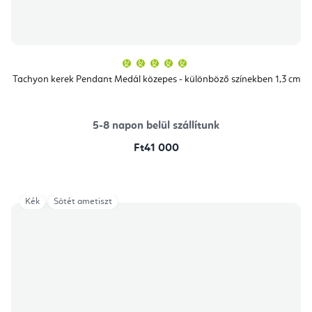
A
termék
átlagos
Tachyon kerek Pendant Medál közepes - különböző színekben 1,3 cm
értékelése
5-
ből
5,0
csillag.
5-8 napon belül szállítunk
Ft41 000
Kék
Sötét ametiszt