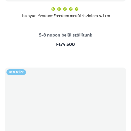
A
termék
átlagos
Tachyon Pendant Freedom medál 3 színben 4,3 cm
értékelése
5-
ből
5,0
csillag.
5-8 napon belül szállítunk
Ft74 500
Bestseller