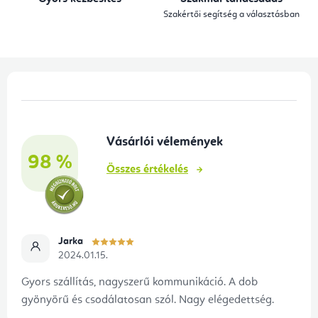
y
Szakértői segítség a választásban
í
t
á
L
s
á
e
b
l
Vásárlói vélemények
l
e
98 %
é
m
Összes értékelés
e
c
i
Jarka
2024.01.15.
Gyors szállítás, nagyszerű kommunikáció. A dob
gyönyörű és csodálatosan szól. Nagy elégedettség.