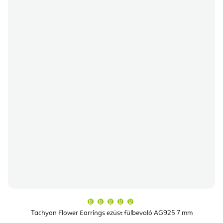
A
termék
átlagos
Tachyon Flower Earrings ezüst fülbevaló AG925 7 mm
értékelése
5-