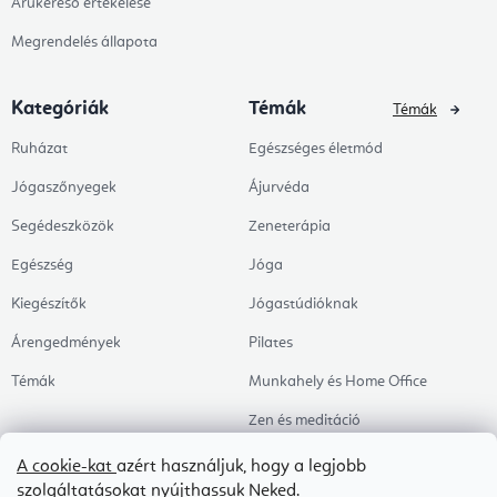
Árukereső értékelése
Megrendelés állapota
Kategóriák
Témák
Témák
Ruházat
Egészséges életmód
Jógaszőnyegek
Ájurvéda
Segédeszközök
Zeneterápia
Egészség
Jóga
Kiegészítők
Jógastúdióknak
Árengedmények
Pilates
Témák
Munkahely és Home Office
Zen és meditáció
Aromaterápia
A cookie-kat
azért használjuk, hogy a legjobb
szolgáltatásokat nyújthassuk Neked.