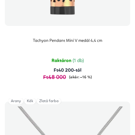
Tachyon Pendant Mini V medál 4,4 cm
Raktáron
(1 db)
Ft40 200-tól
Ft48 000
(akár: –16 %)
Arany
Kék
Zlatá farba