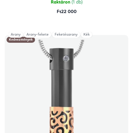
Raktáron
(1 db)
Ft22 000
Arany
Arany-fekete
Feketésarany
Kék
Kedvezmények