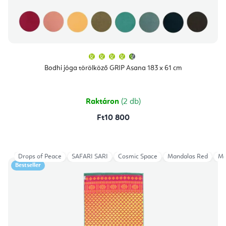
A
termék
átlagos
Bodhi jóga törölköző GRIP Asana 183 x 61 cm
értékelése
5-
ből
4,8
csillag.
Raktáron
(2 db)
Ft10 800
Drops of Peace
SAFARI SARI
Cosmic Space
Mandalas Red
Ma
Bestseller