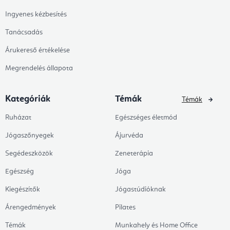
Ingyenes kézbesítés
Tanácsadás
Árukereső értékelése
Megrendelés állapota
Kategóriák
Témák
Témák
Ruházat
Egészséges életmód
Jógaszőnyegek
Ájurvéda
Segédeszközök
Zeneterápia
Egészség
Jóga
Kiegészítők
Jógastúdióknak
Árengedmények
Pilates
Témák
Munkahely és Home Office