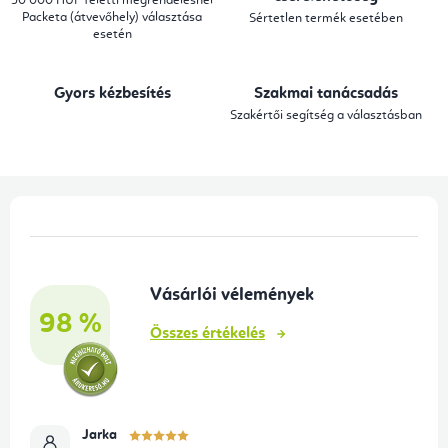
30 000 HUF feletti megrendelésnél
Packeta (átvevőhely) választása
Sértetlen termék esetében
r
esetén
á
n
Gyors kézbesítés
Szakmai tanácsadás
y
Szakértői segítség a választásban
í
t
á
L
s
á
e
b
l
Vásárlói vélemények
l
e
98 %
é
m
Összes értékelés
e
c
i
Jarka