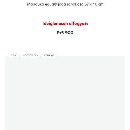
Manduka equa® jóga törölköző 67 x 40 cm
Ideiglenesen elfogyott
Ft5 900
Kék
Padlizsán
szürke