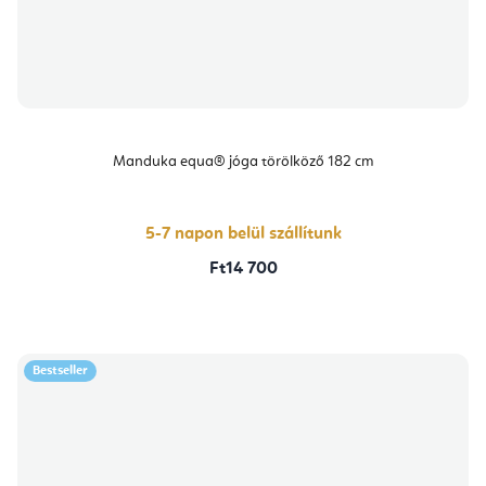
Manduka equa® jóga törölköző 182 cm
5-7 napon belül szállítunk
Ft14 700
Bestseller