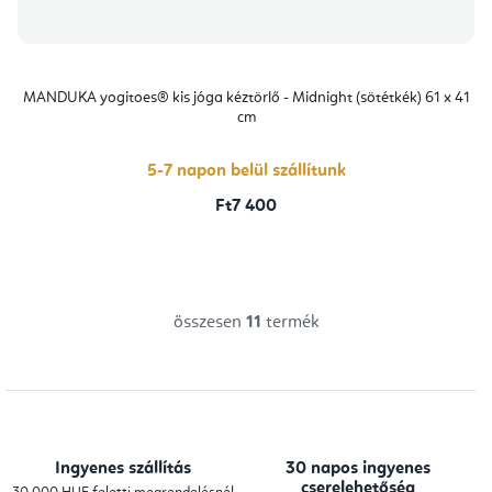
MANDUKA yogitoes® kis jóga kéztörlő - Midnight (sötétkék) 61 x 41
cm
5-7 napon belül szállítunk
Ft7 400
összesen
11
termék
L
i
s
t
a
Ingyenes szállítás
30 napos ingyenes
i
cserelehetőség