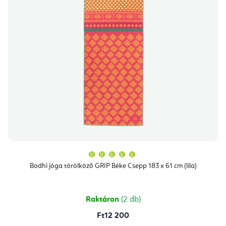
A
termék
átlagos
Bodhi jóga törölköző GRIP Béke Csepp 183 x 61 cm (lila)
értékelése
5-
ből
5,0
csillag.
Raktáron
(2 db)
Ft12 200