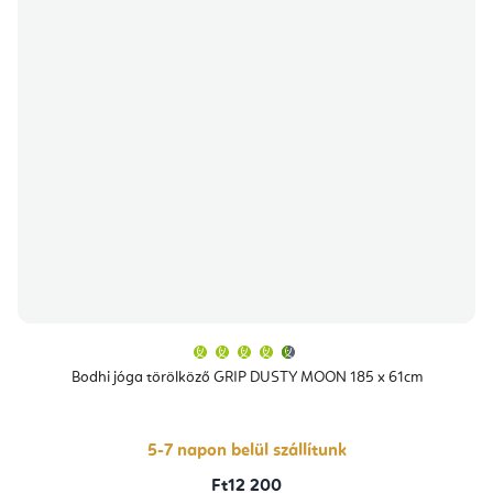
A
termék
átlagos
Bodhi jóga törölköző GRIP DUSTY MOON 185 x 61cm
értékelése
5-
ből
4,7
csillag.
5-7 napon belül szállítunk
Ft12 200