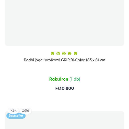
A
termék
átlagos
Bodhi jóga törölköző GRIP Bi-Color 183 x 61 cm
értékelése
5-
ből
5,0
csillag.
Raktáron
(1 db)
Ft10 800
Kék
Zöld
Bestseller