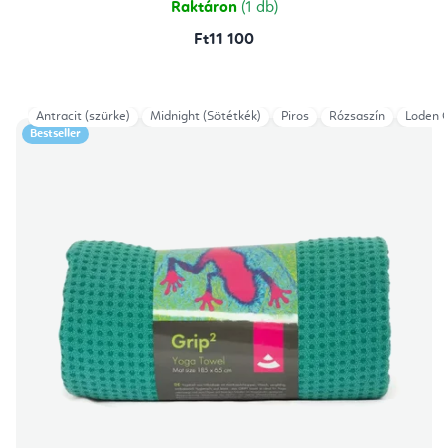
Raktáron
(1 db)
Ft11 100
Antracit (szürke)
Midnight (Sötétkék)
Piros
Rózsaszín
Loden 
Bestseller