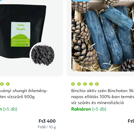
A
A
termék
termék
átlagos
átlagos
sványi shungit őrlemény-
Binchio aktív szén Binchotan 3
értékelése
értékelése
5-
5-
tes vízszűrő 500g
napos ellátás 100%-ban termés
ből
ből
víz szűrés és mineralizáció
5,0
5,0
csillag.
csillag.
on
(>5 db)
Raktáron
(>5 db)
Ft3 400
Ft
Egységár:
Ft68 / 10 g