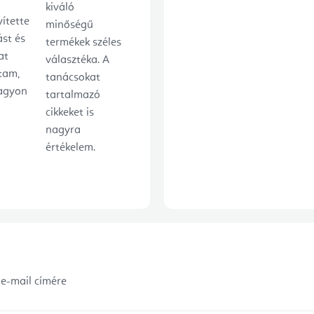
kiváló
ítette
minőségű
ást és
termékek széles
at
választéka. A
tam,
tanácsokat
agyon
tartalmazó
cikkeket is
nagyra
értékelem.
 e-mail címére