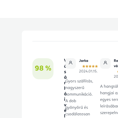
L
á
b
V
Jarka
Re
l
á
vá
98 %
s
2024.01.15.
é
20
á
Gyors szállítás,
r
c
A hangtá
nagyszerű
l
hangjai a
ó
kommunikáció.
i
egyes te
A dob
v
leírásába
gyönyörű és
é
szerepeln
csodálatosan
l