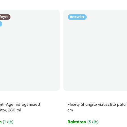
ények
Bestseller
Anti-Age hidrogénezett
Flexity Shungite víztisztító pálc
átor, 280 ml
cm
on
(1 db)
Raktáron
(3 db)