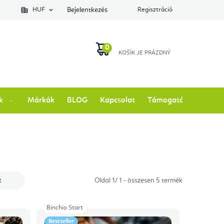
lés állapotát
HUF
Bejelentkezés
Regisztráció
KOSÁR
k
Márkák
BLOG
Kapcsolat
Támogatás
t
Oldal
1
/
1
- összesen
5
termék
Binchio Start
Bestseller