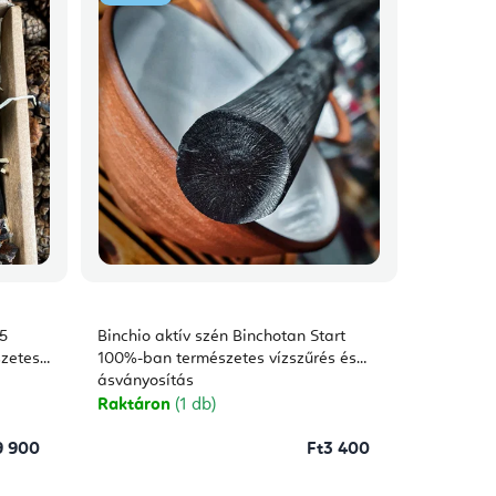
65
Binchio aktív szén Binchotan Start
zetes
100%-ban természetes vízszűrés és
ásványosítás
Raktáron
(1 db)
9 900
Ft3 400