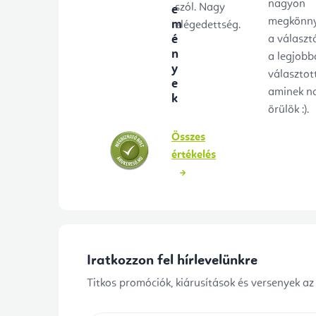
nagyon
szól. Nagy
e
megkönny
m
elégedettség.
é
a választ
n
a legjobb
y
választot
e
aminek n
k
örülök :).
Összes
értékelés
Iratkozzon fel hírlevelünkre
Titkos promóciók, kiárusítások és versenyek az