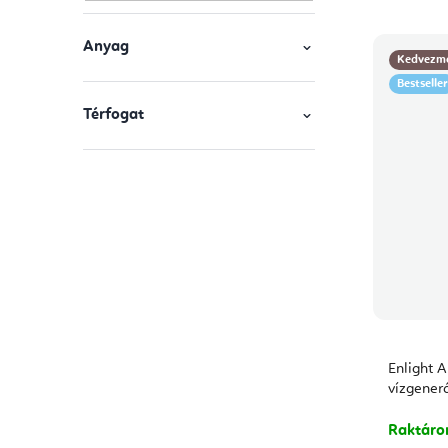
j
s
Anyag
a
Kedvezm
e
Bestseller
Térfogat
Enlight 
vízgener
Raktár