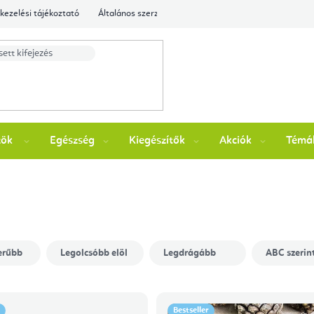
kezelési tájékoztató
Általános szerződési feltételek
Ellenőrizze a rende
zök
Egészség
Kiegészítők
Akciók
Témá
erűbb
Legolcsóbb elöl
Legdrágább
ABC szerin
Bestseller