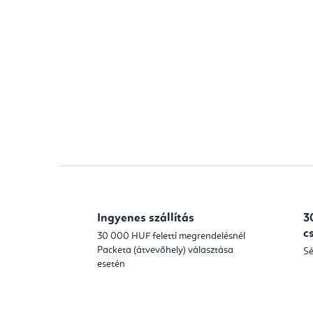
Ingyenes szállítás
3
c
30 000 HUF feletti megrendelésnél
Packeta (átvevőhely) választása
Sé
esetén