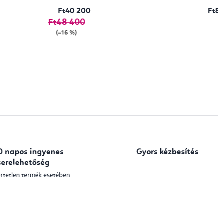
Ft40 200
Ft
Ft48 400
(–16 %)
L
i
s
t
a
0 napos ingyenes
Gyors kézbesítés
i
serelehetőség
r
rtetlen termék esetében
á
n