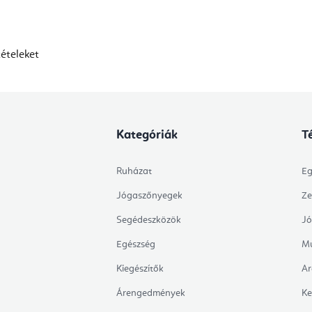
ételeket
Kategóriák
T
Ruházat
Eg
Jógaszőnyegek
Ze
Segédeszközök
Jó
Egészség
Mu
Kiegészítők
Ar
Árengedmények
Ke