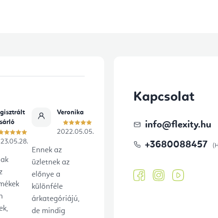
y
í
t
á
s
e
Kapcsolat
l
e
gisztrált
Veronika
sárló
info
@
flexity.hu
m
2022.05.05.
23.05.28.
e
+3680088457
Ennek az
i
lak
üzletnek az
z
előnye a
rmékek
különféle
n
árkategóriájú,
ek,
de mindig