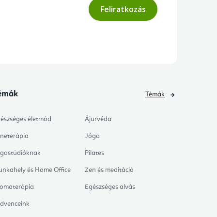
Feliratkozás
émák
Témák
észséges életmód
Ájurvéda
neterápia
Jóga
gastúdióknak
Pilates
nkahely és Home Office
Zen és meditáció
omaterápia
Egészséges alvás
dvenceink