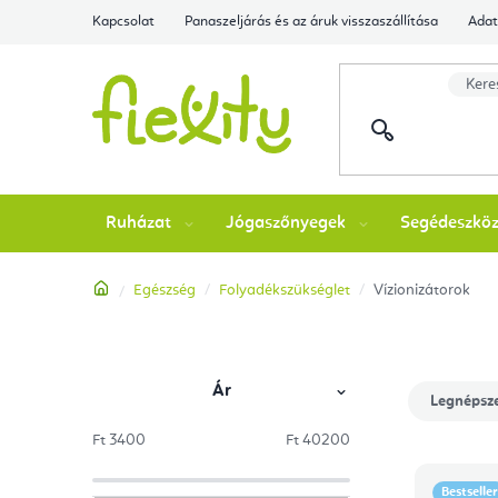
Ugrás
Kapcsolat
Panaszeljárás és az áruk visszaszállítása
Adat
a
fő
tartalomhoz
Ruházat
Jógaszőnyegek
Segédeszkö
Kezdőlap
Egészség
Folyadékszükséglet
Vízionizátorok
Ár
O
T
Legnépsz
l
e
Ft
3400
Ft
40200
termékek
T
d
r
Bestseller