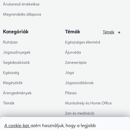
Árukereső értékelése
Megrendelés állapota
Kategóriák
Témák
Témák
Ruházat
Egészséges életmód
Jógaszőnyegek
Ájurvéda
Segédeszközök
Zeneterápia
Egészség
Jóga
Kiegészítők
Jógastúdióknak
Árengedmények
Pilates
Témák
Munkahely és Home Office
Zen és meditáció
Aromaterápia
A cookie-kat
azért használjuk, hogy a legjobb