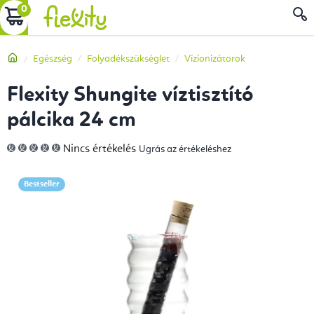
Ugrás
KOSÁR
a
fő
Kezdőlap
Egészség
Folyadékszükséglet
Vízionizátorok
tartalomhoz
Flexity Shungite víztisztító
pálcika 24 cm
A
Nincs értékelés
Ugrás az értékeléshez
termék
átlagos
értékelése
5-
Bestseller
ből
0,0
csillag.