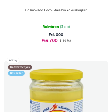
Cosmoveda Coco Ghee bio kókuszvajzsír
Raktáron
(3 db)
Ft4 000
Ft4 700
(–14 %)
480 g
Kedvezmények
Bestseller