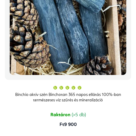
A
termék
átlagos
Binchio aktív szén Binchotan 365 napos ellátás 100%-ban
értékelése
természetes víz szűrés és mineralizáció
5-
ből
5,0
csillag.
Raktáron
(>5 db)
Ft9 900