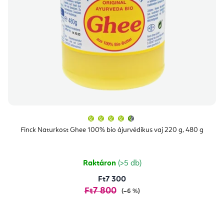
A
termék
átlagos
Finck Naturkost Ghee 100% bio ájurvédikus vaj 220 g, 480 g
értékelése
5-
ből
4,7
csillag.
Raktáron
(>5 db)
Ft7 300
Ft7 800
(–6 %)