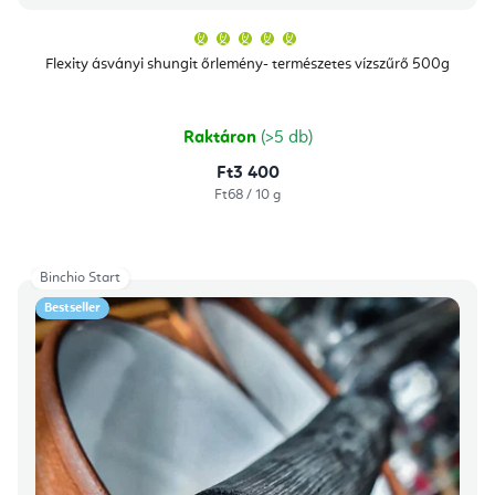
A
termék
átlagos
Flexity ásványi shungit őrlemény- természetes vízszűrő 500g
értékelése
5-
ből
5,0
csillag.
Raktáron
(>5 db)
Ft3 400
Egységár:
Ft68 / 10 g
Binchio Start
Bestseller