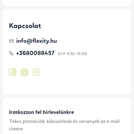
Kapcsolat
info
@
flexity.hu
+3680088457
Iratkozzon fel hírlevelünkre
Titkos promóciók, kiárusítások és versenyek az e-mail
címére