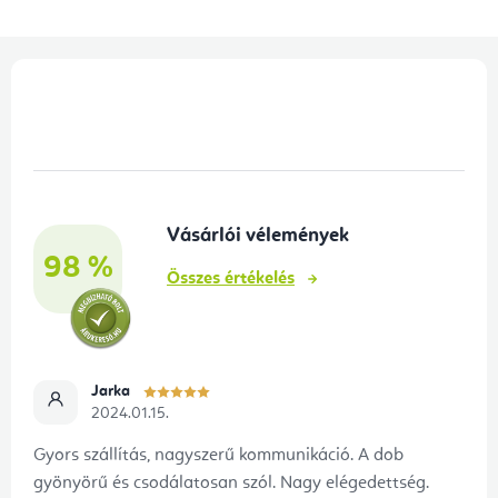
L
á
b
l
é
Vásárlói vélemények
c
98 %
Összes értékelés
Jarka
2024.01.15.
Gyors szállítás, nagyszerű kommunikáció. A dob
gyönyörű és csodálatosan szól. Nagy elégedettség.