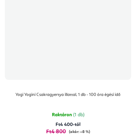
Yogi Yogini Csakragyertya illattal, 1 db - 100 óra égési idő
Raktáron
(1 db)
Ft4 400-tól
Ft4 800
(akár: –8 %)