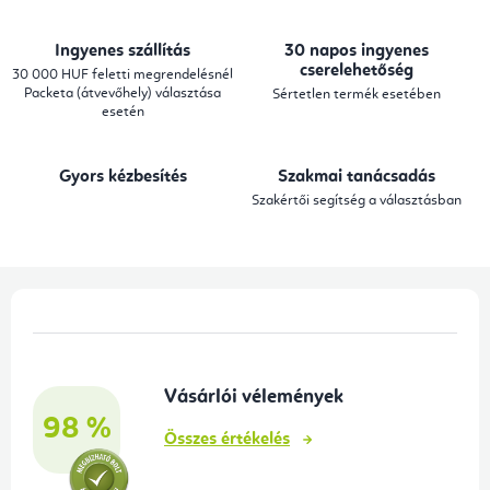
t
a
Ingyenes szállítás
30 napos ingyenes
i
cserelehetőség
30 000 HUF feletti megrendelésnél
Packeta (átvevőhely) választása
Sértetlen termék esetében
r
esetén
á
n
Gyors kézbesítés
Szakmai tanácsadás
y
Szakértői segítség a választásban
í
t
á
L
s
á
e
b
l
Vásárlói vélemények
l
e
98 %
é
m
Összes értékelés
e
c