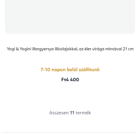
Yogi & Yogini illatgyertya illóolajokkal, az élet virága mintával 21 cm
7-10 napon belül szállítunk
Ft4 400
összesen
11
termék
L
i
s