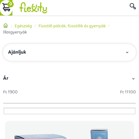
Ugrás
KOSÁR
a
fő
Kezdőlap
Egészség
Füstölő pálcák, füstölők és gyertyák
tartalomhoz
Illatgyertyák
T
Ajánljuk
e
r
m
Ár
é
Ft
1900
Ft
11100
k
e
k
T
r
e
e