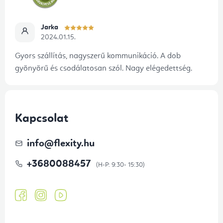
i
Jarka
2024.01.15.
Gyors szállítás, nagyszerű kommunikáció. A dob
gyönyörű és csodálatosan szól. Nagy elégedettség.
Kapcsolat
info
@
flexity.hu
+3680088457