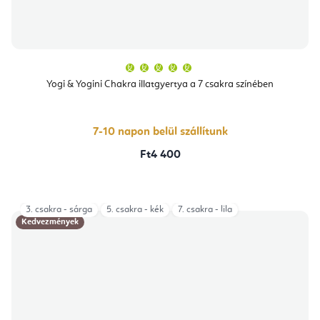
A
termék
átlagos
Yogi & Yogini Chakra illatgyertya a 7 csakra színében
értékelése
5-
ből
5,0
csillag.
7-10 napon belül szállítunk
Ft4 400
3. csakra - sárga
5. csakra - kék
7. csakra - lila
Kedvezmények