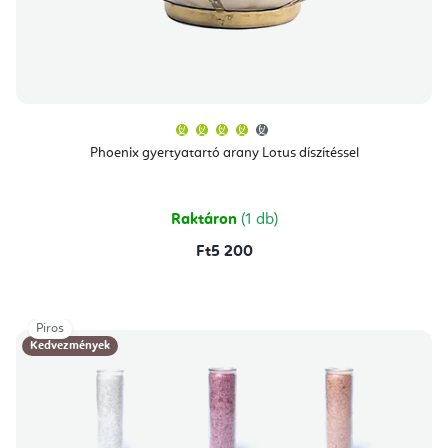
A
termék
átlagos
Phoenix gyertyatartó arany Lotus díszítéssel
értékelése
5-
ből
4,0
csillag.
Raktáron
(1 db)
Ft5 200
Piros
Kedvezmények