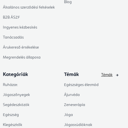
Blog
Általános szerződési feltételek
B2B ÁSZF
Ingyenes kézbesítés
Tanácsadás
Árukereső értékelése
Megrendelés állapota
Kategóriák
Témák
Témák
Ruházat
Egészséges életmód
Jógaszőnyegek
Ájurvéda
Segédeszközök
Zeneterápia
Egészség
Jóga
Kiegészítők
Jógastúdióknak