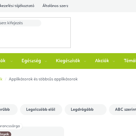
kezelési tájékoztató
Általános szerződési feltételek
Ellenőrizze a rende
zök
Egészség
Kiegészítők
Akciók
Témá
ök
Applikátorok és többtűs applikátorok
erűbb
Legolcsóbb elöl
Legdrágább
ABC szerin
rancssárga
ények