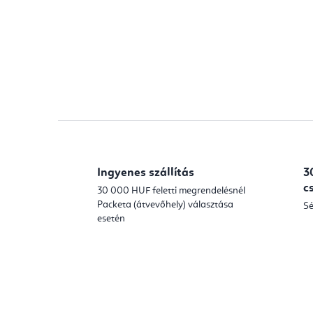
j
s
a
e
Ingyenes szállítás
3
c
30 000 HUF feletti megrendelésnél
Packeta (átvevőhely) választása
Sé
esetén