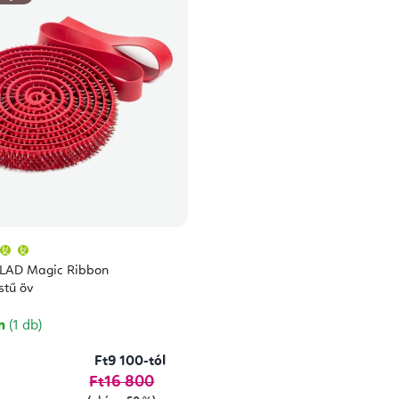
A
termék
átlagos
FLAD Magic Ribbon
értékelése
5-
tű öv
ből
5,0
csillag.
on
(1 db)
Ft9 100-tól
Ft16 800