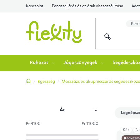
Ugrás
Kapcsolat
Panaszeljárás és az áruk visszaszállítása
Adat
a
fő
tartalomhoz
Ruházat
Jógaszőnyegek
Segédeszkö
Kezdőlap
Egészség
Masszázs és akupresszúrás segédeszköz
Ár
O
T
Legnépsz
l
e
Ft
9100
Ft
11000
termékek
Kék
Na
T
d
r
Kedvezm