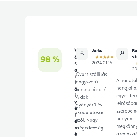
L
á
b
V
Jarka
Re
l
á
vá
98 %
s
2024.01.15.
é
20
á
Gyors szállítás,
r
c
A hangtá
nagyszerű
l
hangjai a
ó
kommunikáció.
i
egyes te
A dob
v
leírásába
gyönyörű és
é
szerepeln
csodálatosan
l
nagyon
szól. Nagy
e
megkönny
m
elégedettség.
é
a választ