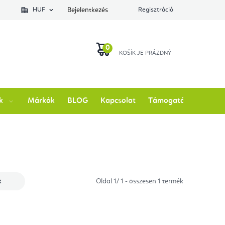
lés állapotát
HUF
Bejelentkezés
Regisztráció
KOSÁR
k
Márkák
BLOG
Kapcsolat
Támogatás
t
Oldal
1
/
1
- összesen
1
termék