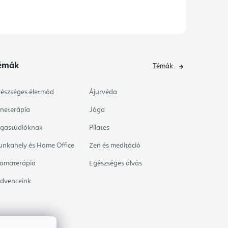
émák
Témák
észséges életmód
Ájurvéda
neterápia
Jóga
gastúdióknak
Pilates
nkahely és Home Office
Zen és meditáció
omaterápia
Egészséges alvás
dvenceink