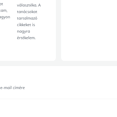
at
választéka. A
tam,
tanácsokat
agyon
tartalmazó
cikkeket is
nagyra
értékelem.
 e-mail címére