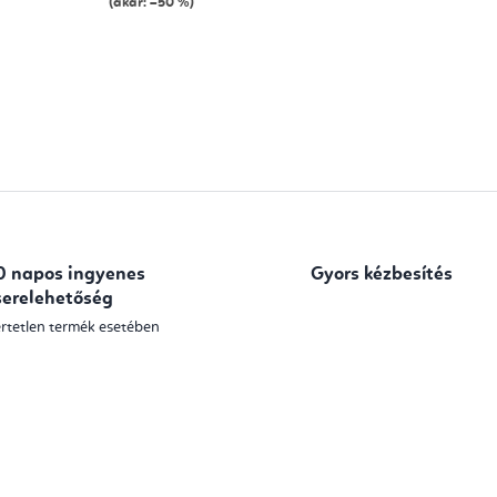
(akár: –50 %)
L
i
s
t
a
0 napos ingyenes
Gyors kézbesítés
i
serelehetőség
r
rtetlen termék esetében
á
n
y
í