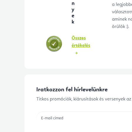
n
a legjobb
y
választot
e
aminek n
k
örülök :).
Összes
értékelés
Iratkozzon fel hírlevelünkre
Titkos promóciók, kiárusítások és versenyek az