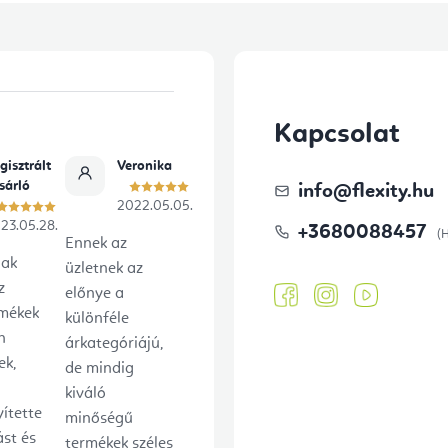
t
á
s
e
Kapcsolat
l
e
gisztrált
Veronika
sárló
info
@
flexity.hu
m
2022.05.05.
23.05.28.
e
+3680088457
Ennek az
i
lak
üzletnek az
z
előnye a
rmékek
különféle
n
árkategóriájú,
ek,
de mindig
kiváló
ítette
minőségű
ást és
termékek széles