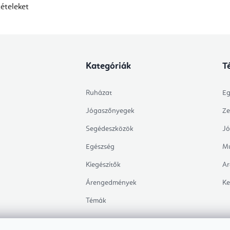
ételeket
Kategóriák
T
Ruházat
Eg
Jógaszőnyegek
Ze
Segédeszközök
Jó
Egészség
Mu
Kiegészítők
Ar
Árengedmények
Ke
Témák