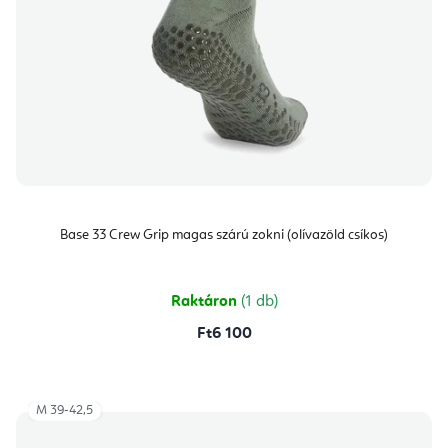
l
e
i
s
t
á
j
a
Base 33 Crew Grip magas szárú zokni (olívazöld csíkos)
Raktáron
(1 db)
Ft6 100
M 39-42,5