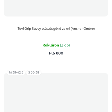
Tavi Grip Savvy csúszásgátló zokni (Anchor Ombre)
Raktáron
(2 db)
Ft5 800
M 39-42,5
S 36-38