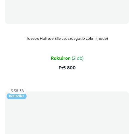
Toesox Halftoe Elle csúszásgátló zokni (nude)
Raktáron
(2 db)
Ft5 800
S 36-38
Bestseller