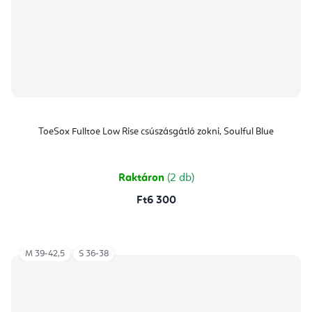
ToeSox Fulltoe Low Rise csúszásgátló zokni, Soulful Blue
Raktáron
(2 db)
Ft6 300
M 39-42,5
S 36-38