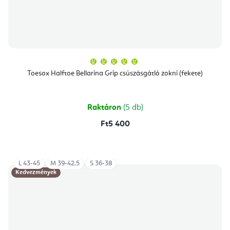
A
termék
átlagos
Toesox Halftoe Bellarina Grip csúszásgátló zokni (fekete)
értékelése
5-
ből
5,0
csillag.
Raktáron
(5 db)
Ft5 400
L 43-45
M 39-42,5
S 36-38
Kedvezmények