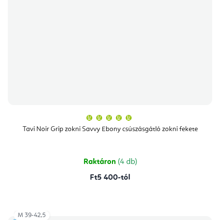
A
termék
átlagos
Tavi Noir Grip zokni Savvy Ebony csúszásgátló zokni fekete
értékelése
5-
ből
5,0
csillag.
Raktáron
(4 db)
Ft5 400-tól
M 39-42,5