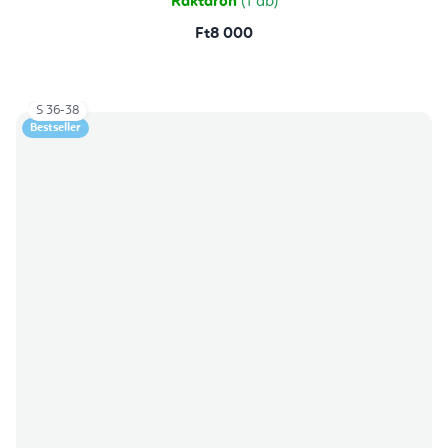
Raktáron
(1 db)
Ft8 000
S 36-38
Bestseller