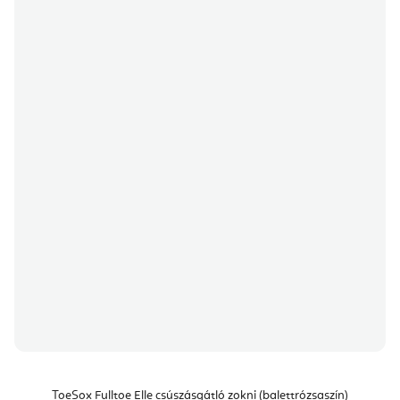
ToeSox Fulltoe Elle csúszásgátló zokni (balettrózsaszín)