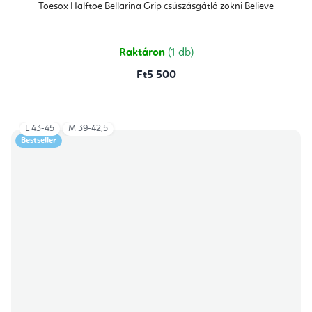
Toesox Halftoe Bellarina Grip csúszásgátló zokni Believe
Raktáron
(1 db)
Ft5 500
L 43-45
M 39-42,5
Bestseller