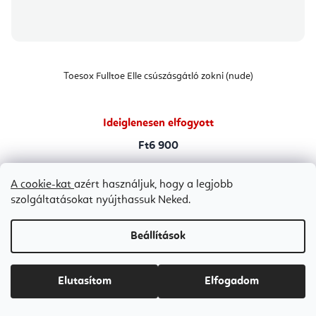
Toesox Fulltoe Elle csúszásgátló zokni (nude)
Ideiglenesen elfogyott
Ft6 900
A cookie-kat
azért használjuk, hogy a legjobb
szolgáltatásokat nyújthassuk Neked.
L 43-45
M 39-42,5
Beállítások
Elutasítom
Elfogadom