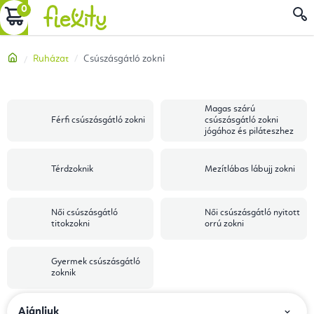
Ugrás
KOSÁR
a
fő
Kezdőlap
Ruházat
Csúszásgátló zokni
tartalomhoz
Magas szárú
Férfi csúszásgátló zokni
csúszásgátló zokni
jógához és piláteszhez
Térdzoknik
Mezítlábas lábujj zokni
Női csúszásgátló
Női csúszásgátló nyitott
titokzokni
orrú zokni
Gyermek csúszásgátló
zoknik
T
Ajánljuk