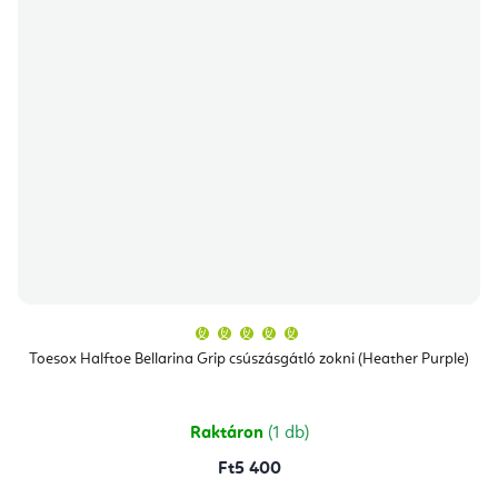
A
termék
átlagos
Toesox Halftoe Bellarina Grip csúszásgátló zokni (Heather Purple)
értékelése
5-
ből
5,0
csillag.
Raktáron
(1 db)
Ft5 400