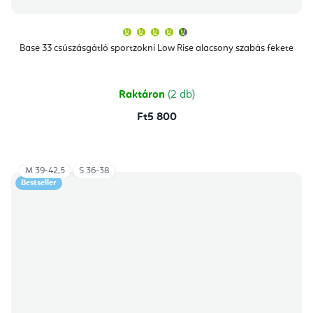
A
termék
átlagos
Base 33 csúszásgátló sportzokni Low Rise alacsony szabás fekete
értékelése
5-
ből
4,5
csillag.
Raktáron
(2 db)
Ft5 800
M 39-42,5
S 36-38
Bestseller