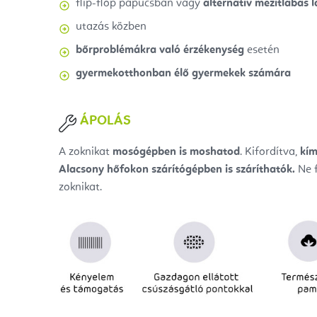
flip-flop papucsban vagy
alternatív mezítlábas l
utazás közben
bőrproblémákra való érzékenység
esetén
gyermekotthonban élő gyermekek számára
ÁPOLÁS
A zoknikat
mosógépben is moshatod
. Kifordítva,
kí
Alacsony hőfokon szárítógépben is száríthatók.
Ne f
zoknikat.