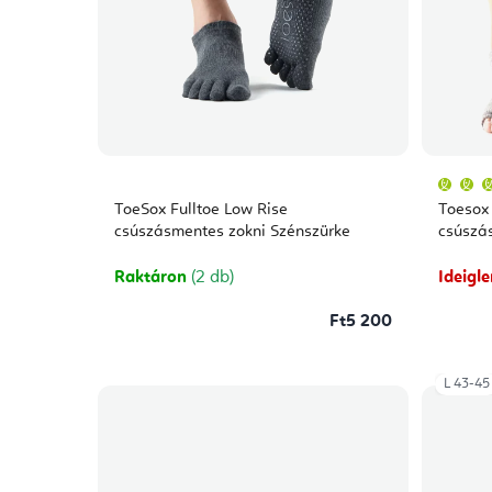
ToeSox Fulltoe Low Rise
Toesox 
csúszásmentes zokni Szénszürke
csúszás
Raktáron
(2 db)
Ideigl
Ft5 200
L 43-45