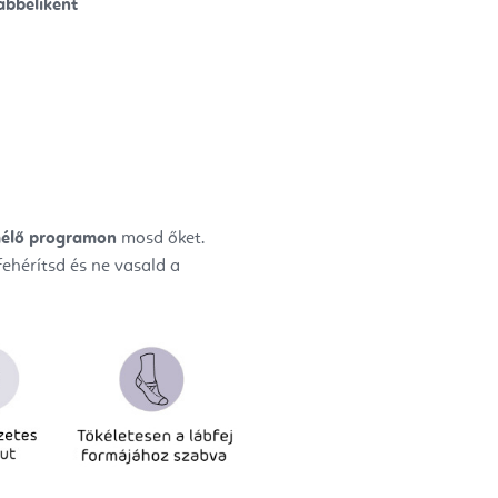
ábbeliként
mélő programon
mosd őket.
ehérítsd és ne vasald a