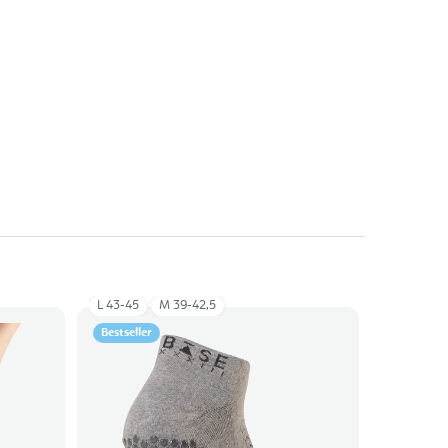
L 43-45
M 39-42,5
Bestseller