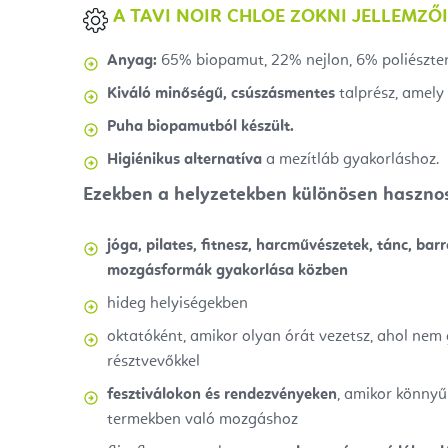
A TAVI NOIR CHLOE ZOKNI JELLEMZŐI
Anyag:
65% biopamut, 22% nejlon, 6% poliészter
Kiváló minőségű, csúszásmentes
talprész, amely 
Puha biopamutból készült.
Higiénikus alternatíva
a mezítláb gyakorláshoz.
Ezekben a helyzetekben különösen hasznos
jóga, pilates, fitnesz, harcművészetek, tánc, bar
mozgásformák gyakorlása közben
hideg helyiségekben
oktatóként, amikor olyan órát vezetsz, ahol nem
résztvevőkkel
fesztiválokon és rendezvényeken
, amikor könnyű
termekben való mozgáshoz