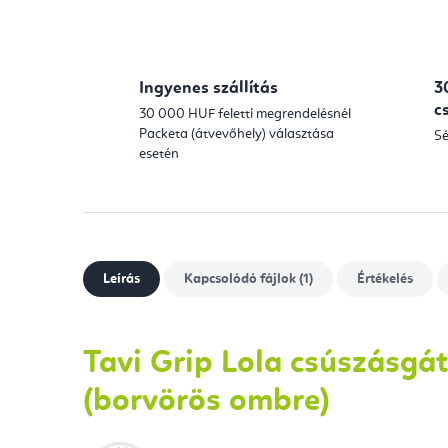
Ingyenes szállítás
3
c
30 000 HUF feletti megrendelésnél
Packeta (átvevőhely) választása
Sé
esetén
Leírás
Kapcsolódó fájlok (1)
Értékelés
Tavi Grip Lola csúszásgát
(borvörös ombre)