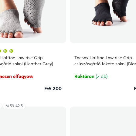
A
termék
átlagos
Halftoe Low rise Grip
Toesox Halftoe Low rise Grip
értékelése
5-
gátló zokni (Heather Grey)
csúszásgátló fekete zokni (Bla
ből
5,0
csillag.
enesen elfogyott
Raktáron
(2 db)
Ft5 200
M 39-42,5