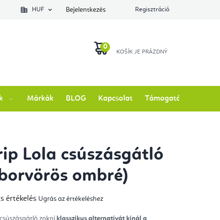
lés állapotát
HUF
Bejelentkezés
Regisztráció
KOSÁR
k
Márkák
BLOG
Kapcsolat
Támogatás
rip Lola csúszásgátló
(borvörös ombré)
s értékelés
Ugrás az értékeléshez
mék
gos
kelése
 csúszásgátló zokni
klasszikus alternatívát kínál a