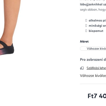
ből
lábujjzoknikkal 
0,0
csill
segít abban, hog
alkalmas pi
minőségi a
biopamut
Méret
Szállítási le
Változat kivála
Ft7 4
Egységár: