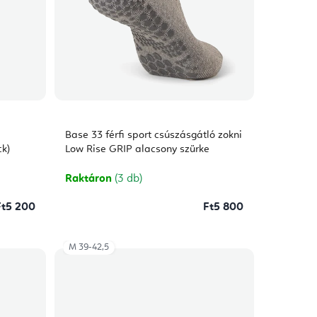
Base 33 férfi sport csúszásgátló zokni
ck)
Low Rise GRIP alacsony szürke
Raktáron
(3 db)
Ft5 200
Ft5 800
M 39-42,5