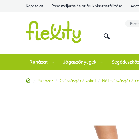
Ugrás
Kapcsolat
Panaszeljárás és az áruk visszaszállítása
Adat
a
fő
tartalomhoz
Ruházat
Jógaszőnyegek
Segédeszkö
Kezdőlap
Ruházat
Csúszásgátló zokni
Női csúszásgátló ti