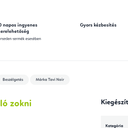
0 napos ingyenes
Gyors kézbesítés
serelehetőség
rtetlen termék esetében
Beszélgetés
Márka
Tavi Noir
Kiegészí
ló zokni
Kategória