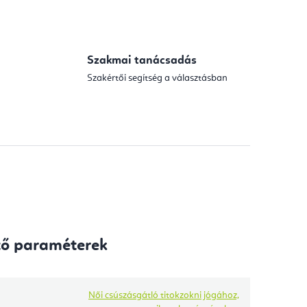
Szakmai tanácsadás
Szakértői segítség a választásban
tő paraméterek
Női csúszásgátló titokzokni jógához,