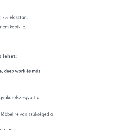
, 7% elasztán.
nem kopik le.
 lehet:
re, deep work és más
 gyakorolsz együtt a
 lábbelire van szükséged a