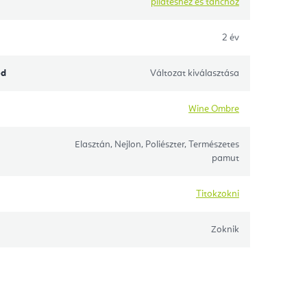
pilateshez és tánchoz
2 év
ód
Változat kiválasztása
Wine Ombre
Elasztán, Nejlon, Poliészter, Természetes
pamut
Titokzokni
Zoknik