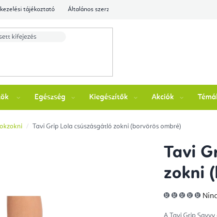
kezelési tájékoztató
Általános szerződési feltételek
Ellenőrizze a rende
zök
Egészség
Kiegészítők
Akciók
Témá
tokzokni
Tavi Grip Lola csúszásgátló zokni (borvörös ombré)
Tavi G
zokni 
A
Ninc
ter
átla
érté
A Tavi Grip Savvy
5-