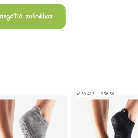
M 39-42,5
S 36-38