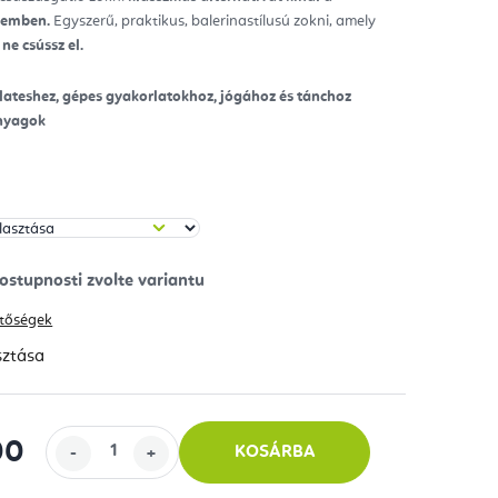
szemben.
Egyszerű, praktikus, balerinastílusú zokni, amely
ag.
y
ne csússz el.
lateshez, gépes gyakorlatokhoz, jógához és tánchoz
nyagok
hetőségek
sztása
00
KOSÁRBA