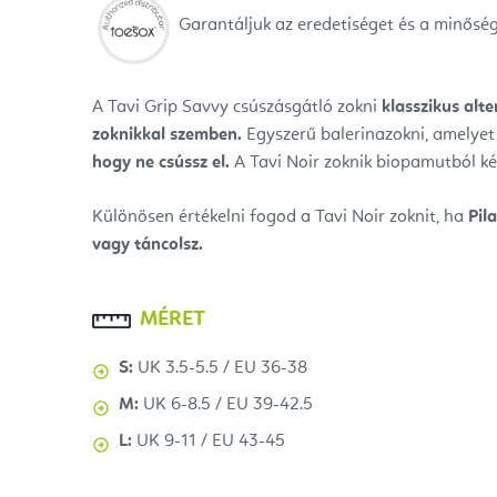
Garantáljuk az eredetiséget és a minősé
A Tavi Grip Savvy csúszásgátló zokni
klasszikus alte
zoknikkal szemben.
Egyszerű balerinazokni, amelyet
hogy ne csússz el.
A Tavi Noir zoknik biopamutból ké
Különösen értékelni fogod a Tavi Noir zoknit, ha
Pil
vagy táncolsz.
MÉRET
S:
UK 3.5-5.5 / EU 36-38
M:
UK 6-8.5 / EU 39-42.5
L:
UK 9-11 / EU 43-45