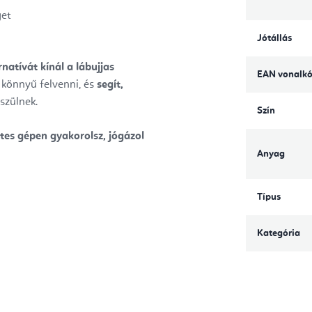
get
Jótállás
rnatívát kínál a lábujjas
EAN vonalk
 könnyű felvenni, és
segít,
szülnek.
Szín
ates gépen gyakorolsz, jógázol
Anyag
Típus
Kategória