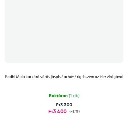
Bodhi Mala karkötő vörös jáspis / achát / tigrisszem az élet virágával
Raktáron
(1 db)
Ft3 300
Ft3 400
(–2 %)