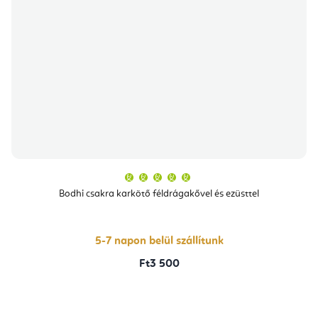
A
termék
átlagos
Bodhi csakra karkötő féldrágakővel és ezüsttel
értékelése
5-
ből
5,0
csillag.
5-7 napon belül szállítunk
Ft3 500