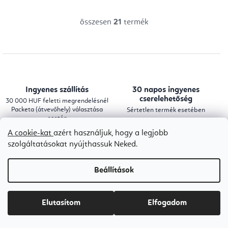
összesen
21
termék
L
i
s
t
a
Ingyenes szállítás
30 napos ingyenes
i
cserelehetőség
30 000 HUF feletti megrendelésnél
Packeta (átvevőhely) választása
Sértetlen termék esetében
r
esetén
á
A cookie-kat
azért használjuk, hogy a legjobb
n
szolgáltatásokat nyújthassuk Neked.
Gyors kézbesítés
Szakmai tanácsadás
y
Szakértői segítség a választásban
í
Beállítások
t
á
Elutasítom
Elfogadom
L
s
á