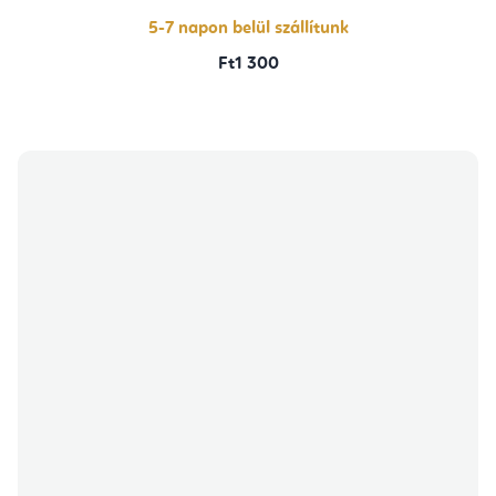
5,0
csillag.
5-7 napon belül szállítunk
Ft1 300