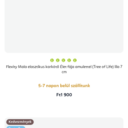
A
termék
átlagos
Flexity Mala elasztikus karkötő Élet fája amulettel (Tree of Life) lila 7
értékelése
cm
5-
ből
5,0
csillag.
5-7 napon belül szállítunk
Ft1 900
Kedvezmények