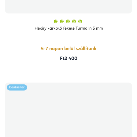
A
termék
átlagos
Flexity karkötő fekete Turmalin 5 mm
értékelése
5-
ből
5,0
csillag.
5-7 napon belül szállítunk
Ft2 400
Bestseller