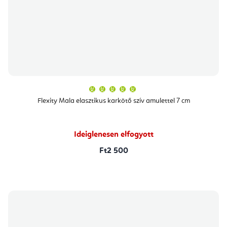
A
termék
átlagos
Flexity Mala elasztikus karkötő szív amulettel 7 cm
értékelése
5-
ből
5,0
csillag.
Ideiglenesen elfogyott
Ft2 500