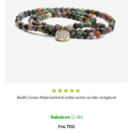
A
termék
átlagos
Bodhi Great Mala karkötő indiai achát az élet virágával
értékelése
5-
ből
5,0
csillag.
Raktáron
(2 db)
Ft4 700