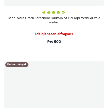
A
termék
átlagos
Bodhi Mala Green Serpentine karkötő Az élet fája medállal, zöld
értékelése
színben
5-
ből
5,0
csillag.
Ideiglenesen elfogyott
Ft4 500
Kedvezmények