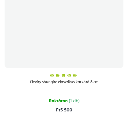
A
termék
átlagos
Flexity shungite elasztikus karkötő 8 cm
értékelése
5-
ből
5,0
csillag.
Raktáron
(1 db)
Ft5 500