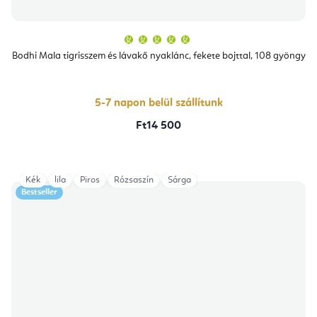
A
termék
átlagos
Bodhi Mala tigrisszem és lávakő nyaklánc, fekete bojttal, 108 gyöngy
értékelése
5-
ből
5,0
csillag.
5-7 napon belül szállítunk
Ft14 500
Kék
lila
Piros
Rózsaszín
Sárga
Bestseller