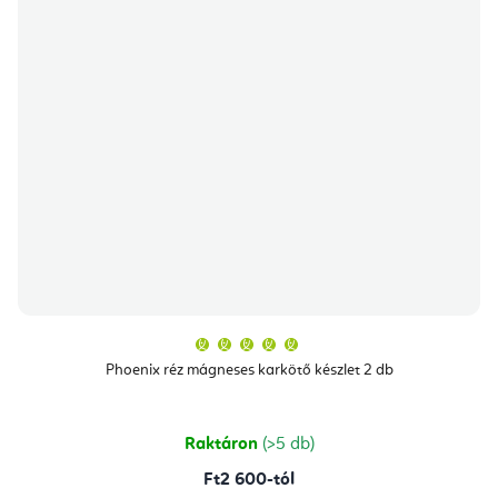
A
termék
átlagos
Phoenix réz mágneses karkötő készlet 2 db
értékelése
5-
ből
5,0
csillag.
Raktáron
(>5 db)
Ft2 600-tól