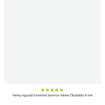
A
termék
átlagos
Flexity egyszerű karkötő zsinóron fekete Obszidián 6 mm
értékelése
5-
ből