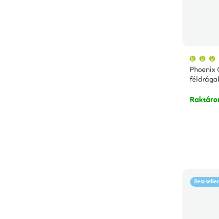
Phoenix 
féldrága
Raktár
Bestseller