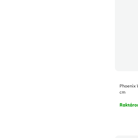
Phoenix W
cm
Raktár