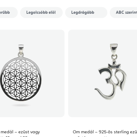
erűbb
Legolcsóbb elöl
Legdrágább
ABC szerin
g medál – ezüst vagy
Om medál – 925-ös sterling ezü