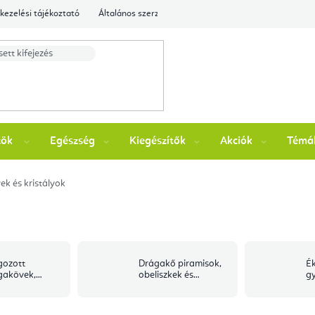
kezelési tájékoztató
Általános szerződési feltételek
Ellenőrizze a rende
zök
Egészség
Kiegészítők
Akciók
Témá
k és kristályok
gozott
Drágakő piramisok,
Ék
gakövek,
obeliszkek és
gy
lt kövek, worry
gömbök