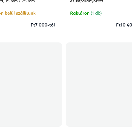
tt, 15 mm / 25 mm
ezüst/aranyozott
n belül szállítunk
Raktáron
(1 db)
Ft7 000-tól
Ft10 40