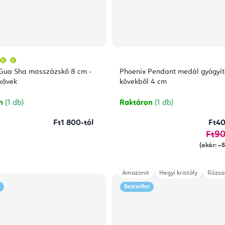
A
termék
átlagos
Gua Sha masszázskő 8 cm -
Phoenix Pendant medál gyógyít
értékelése
5-
kövek
kövekből 4 cm
ből
5,0
csillag.
on
(1 db)
Raktáron
(1 db)
Ft1 800-tól
Ft40
Ft9
(akár: –
Amazonit
Hegyi kristály
Rózsa
Bestseller