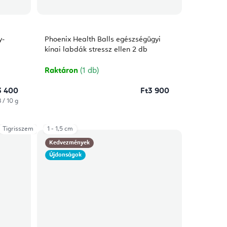
y-
Phoenix Health Balls egészségügyi
kínai labdák stressz ellen 2 db
Raktáron
(1 db)
3 400
Ft3 900
égár:
 / 10 g
Tigrisszem
1 - 1,5 cm
Kedvezmények
Újdonságok