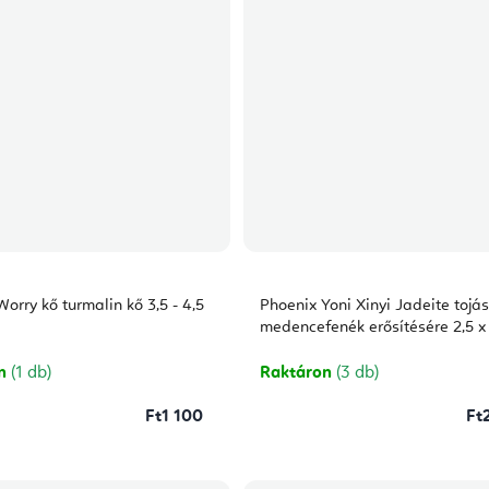
orry kő turmalin kő 3,5 - 4,5
Phoenix Yoni Xinyi Jadeite tojás
medencefenék erősítésére 2,5 x
on
(1 db)
Raktáron
(3 db)
Ft1 100
Ft