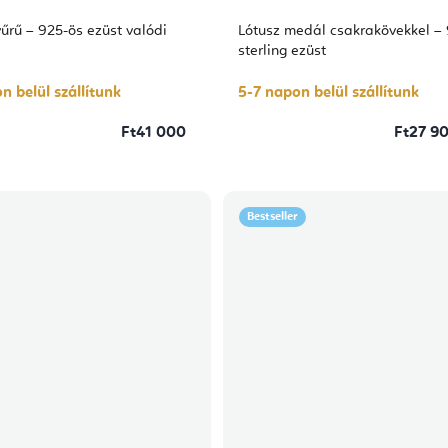
űrű – 925-ös ezüst valódi
Lótusz medál csakrakövekkel –
sterling ezüst
n belül szállítunk
5-7 napon belül szállítunk
Ft41 000
Ft27 90
Bestseller