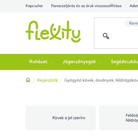
Ugrás
Kapcsolat
Panaszeljárás és az áruk visszaszállítása
Adat
a
fő
tartalomhoz
Ruházat
Jógaszőnyegek
Segédeszkö
Kezdőlap
Kiegészítők
Gyógyító kövek, ásványok, féldrágaköve
Feldol
Kövek a jel szerint
féldrá
csiszo
stones