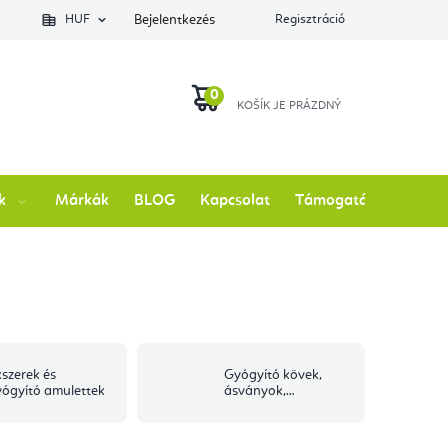
lés állapotát
HUF
Bejelentkezés
Regisztráció
KOSÁR
k
Márkák
BLOG
Kapcsolat
Támogatás
szerek és
Gyógyító kövek,
ógyító amulettek
ásványok,
féldrágakövek és
kristályok