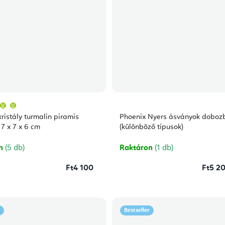
A
termék
átlagos
ristály turmalin piramis
Phoenix Nyers ásványok doboz
értékelése
5-
 7 x 7 x 6 cm
(különböző típusok)
ből
5,0
csillag.
on
(5 db)
Raktáron
(1 db)
Ft4 100
Ft5 20
Bestseller