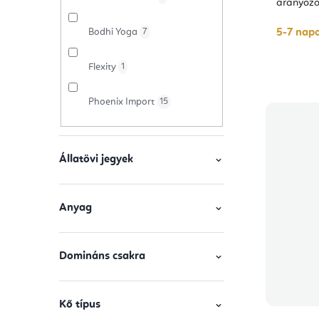
i
l
d
aranyozo
s
e
Bodhi Yoga
7
5-7 napo
t
z
Flexity
1
á
é
Phoenix Import
15
j
s
a
e
Állatövi jegyek
Anyag
Domináns csakra
Kő típus