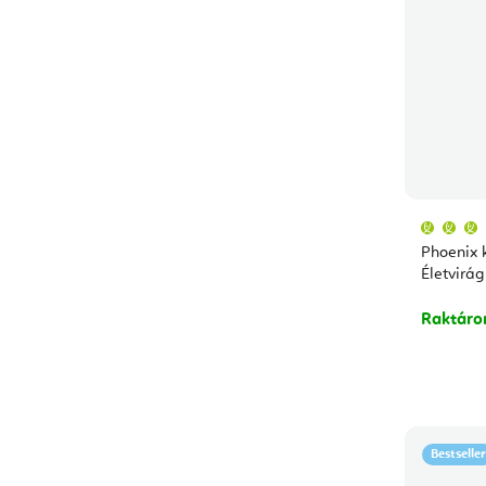
Phoenix k
Életvirág
Raktár
Bestseller