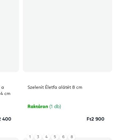
 a
Szelenit Életfa alátét 8 cm
 4 cm
Raktáron
(1 db)
2 400
Ft2 900
1
3
4
5
6
8