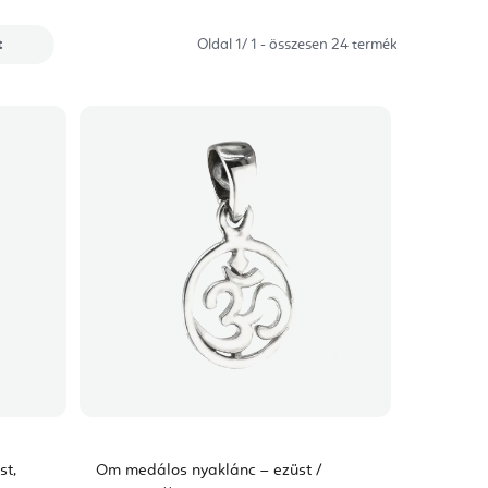
t
Oldal
1
/
1
- összesen
24
termék
st,
Om medálos nyaklánc – ezüst /