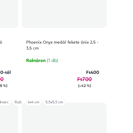
ó
Phoenix Onyx medál fekete ónix 2,5 -
3,5 cm
Raktáron
(1 db)
0-tól
Ft400
00
Ft700
55 %)
(–42 %)
kvarc
Ružový turmalín
4x4 cm
5,5x5,5 cm
Zmes drahokamov
Modrý kremeň
Oranžový k