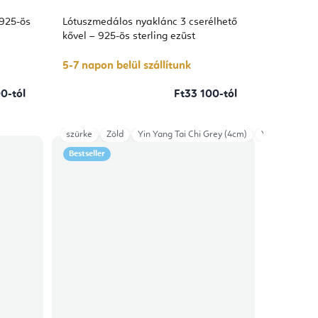
 925-ös
Lótuszmedálos nyaklánc 3 cserélhető
kővel – 925-ös sterling ezüst
5-7 napon belül szállítunk
0-tól
Ft33 100-tól
szürke
Zöld
Yin Yang Tai Chi Grey (4cm)
Yin Yang Blac
Bestseller