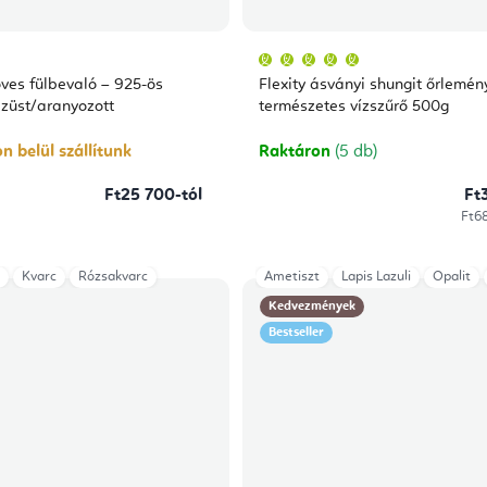
A
termék
átlagos
ves fülbevaló – 925-ös
Flexity ásványi shungit őrlemén
értékelése
5-
ezüst/aranyozott
természetes vízszűrő 500g
ből
5,0
csillag.
n belül szállítunk
Raktáron
(5 db)
Ft25 700-tól
Ft
Egys
Ft68
Kvarc
Rózsakvarc
Ametiszt
Lapis Lazuli
Opalit
Kedvezmények
Bestseller