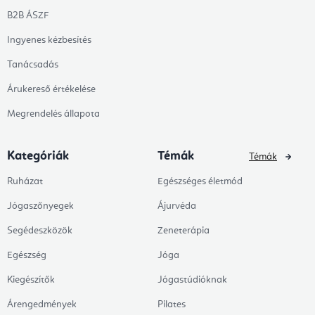
B2B ÁSZF
Ingyenes kézbesítés
Tanácsadás
Árukereső értékelése
Megrendelés állapota
Kategóriák
Témák
Témák
Ruházat
Egészséges életmód
Jógaszőnyegek
Ájurvéda
Segédeszközök
Zeneterápia
Egészség
Jóga
Kiegészítők
Jógastúdióknak
Árengedmények
Pilates