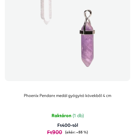
Phoenix Pendant medál gyógyító kövekből 4 cm
Raktáron
(1 db)
Ft400-tól
Ft900
(akár: –55 %)