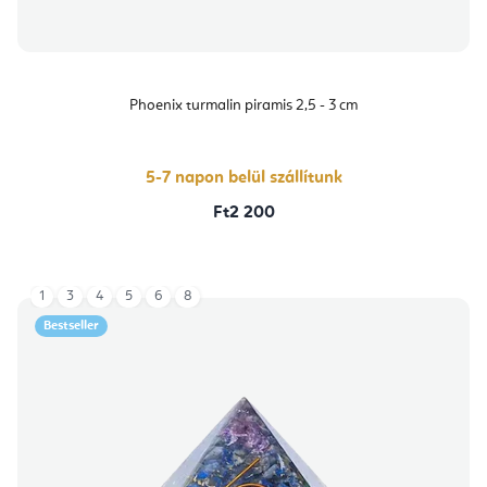
Phoenix turmalin piramis 2,5 - 3 cm
5-7 napon belül szállítunk
Ft2 200
1
3
4
5
6
8
Bestseller