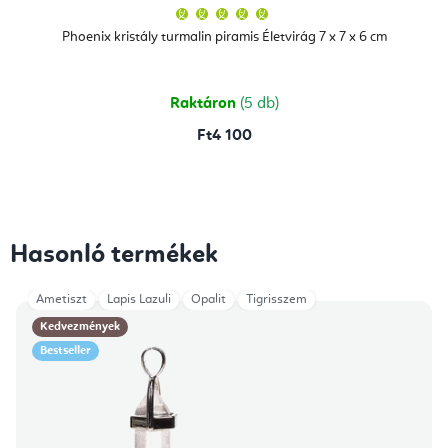
A
termék
átlagos
Phoenix kristály turmalin piramis Életvirág 7 x 7 x 6 cm
értékelése
5-
ből
5,0
csillag.
Raktáron
(5 db)
Ft4 100
Hasonló termékek
Ametiszt
Lapis Lazuli
Opalit
Tigrisszem
Kedvezmények
Bestseller