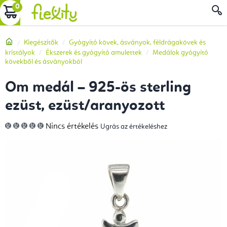
Ugrás
KOSÁR
a
fő
Kezdőlap
Kiegészítők
Gyógyító kövek, ásványok, féldrágakövek és
tartalomhoz
kristályok
Ékszerek és gyógyító amulettek
Medálok gyógyító
kövekből és ásványokból
Om medál – 925-ös sterling
ezüst, ezüst/aranyozott
A
Nincs értékelés
Ugrás az értékeléshez
termék
átlagos
értékelése
5-
ből
0,0
csillag.