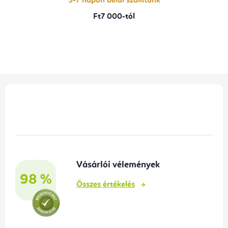
5-7 napon belül szállítunk
Ft7 000-tól
L
á
b
l
é
Vásárlói vélemények
c
98 %
Összes értékelés