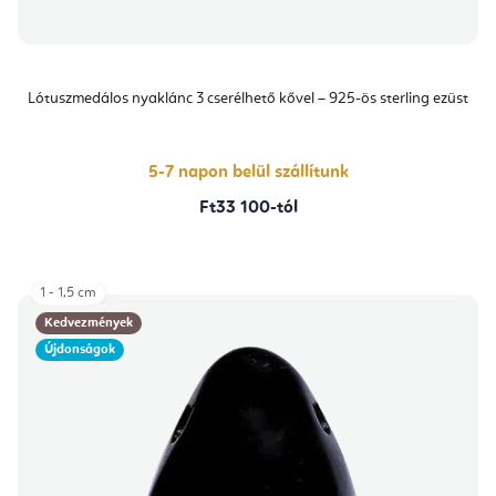
Lótuszmedálos nyaklánc 3 cserélhető kővel – 925-ös sterling ezüst
5-7 napon belül szállítunk
Ft33 100-tól
1 - 1,5 cm
Kedvezmények
Újdonságok