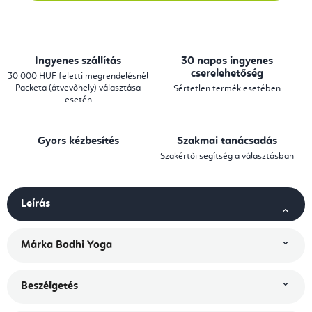
Ingyenes szállítás
30 napos ingyenes
cserelehetőség
30 000 HUF feletti megrendelésnél
Packeta (átvevőhely) választása
Sértetlen termék esetében
esetén
Gyors kézbesítés
Szakmai tanácsadás
Szakértői segítség a választásban
Leírás
Márka
Bodhi Yoga
Beszélgetés