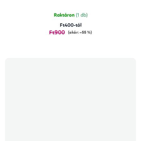
Raktáron
(1 db)
Ft400-tól
Ft900
(akár: –55 %)