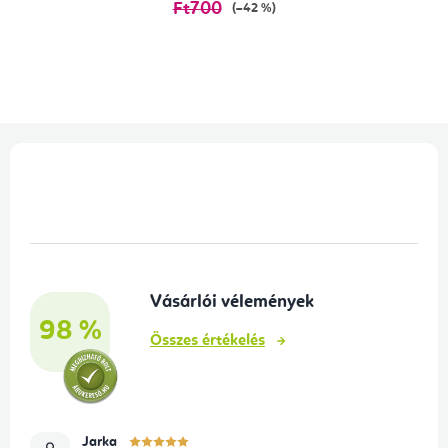
Ft700
(–42 %)
L
á
b
l
é
Vásárlói vélemények
c
98 %
Összes értékelés
Jarka