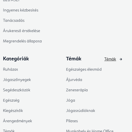
Ingyenes kézbesítés
Tanácsadás
Árukereső értékelése
Megrendelés állapota
Kategóriák
Témák
Témák
Ruházat
Egészséges életmód
Jógaszőnyegek
Ájurvéda
Segédeszközök
Zeneterápia
Egészség
Jóga
Kiegészítők
Jógastúdióknak
Árengedmények
Pilates
Témák
Munkahely és Home Office