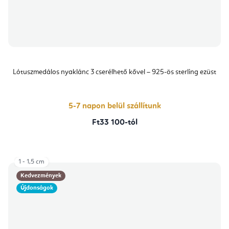
Lótuszmedálos nyaklánc 3 cserélhető kővel – 925-ös sterling ezüst
5-7 napon belül szállítunk
Ft33 100-tól
1 - 1,5 cm
Kedvezmények
Újdonságok