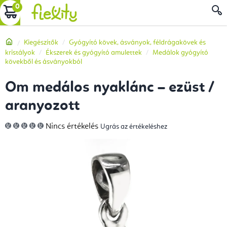
Ugrás
KOSÁR
a
fő
Kezdőlap
Kiegészítők
Gyógyító kövek, ásványok, féldrágakövek és
tartalomhoz
kristályok
Ékszerek és gyógyító amulettek
Medálok gyógyító
kövekből és ásványokból
Om medálos nyaklánc – ezüst /
aranyozott
A
Nincs értékelés
Ugrás az értékeléshez
termék
átlagos
értékelése
5-
ből
0,0
csillag.