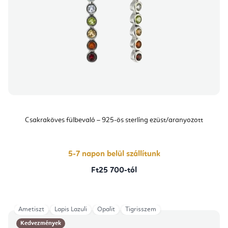
Csakraköves fülbevaló – 925-ös sterling ezüst/aranyozott
5-7 napon belül szállítunk
Ft25 700-tól
Ametiszt
Lapis Lazuli
Opalit
Tigrisszem
Kedvezmények