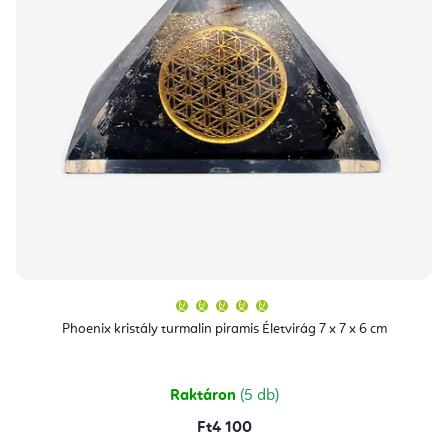
A
termék
átlagos
Phoenix kristály turmalin piramis Életvirág 7 x 7 x 6 cm
értékelése
5-
ből
5,0
csillag.
Raktáron
(5 db)
Ft4 100