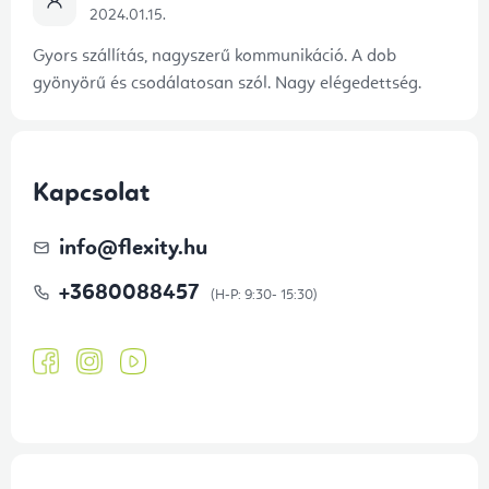
2024.01.15.
Gyors szállítás, nagyszerű kommunikáció. A dob
gyönyörű és csodálatosan szól. Nagy elégedettség.
Kapcsolat
info
@
flexity.hu
+3680088457