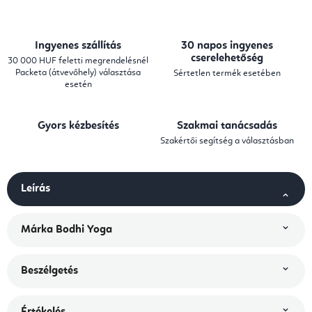
Ingyenes szállítás
30 napos ingyenes
cserelehetőség
30 000 HUF feletti megrendelésnél
Packeta (átvevőhely) választása
Sértetlen termék esetében
esetén
Gyors kézbesítés
Szakmai tanácsadás
Szakértői segítség a választásban
Leírás
Márka
Bodhi Yoga
Beszélgetés
Értékelés