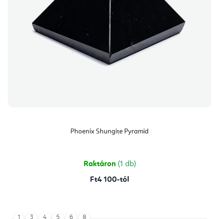
Phoenix Shungite Pyramid
Raktáron
(1 db)
Ft4 100-tól
1
3
4
5
6
8