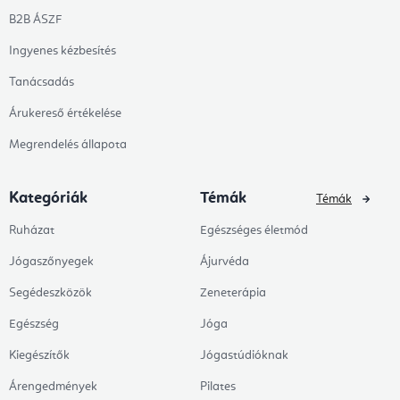
B2B ÁSZF
Ingyenes kézbesítés
Tanácsadás
Árukereső értékelése
Megrendelés állapota
Kategóriák
Témák
Témák
Ruházat
Egészséges életmód
Jógaszőnyegek
Ájurvéda
Segédeszközök
Zeneterápia
Egészség
Jóga
Kiegészítők
Jógastúdióknak
Árengedmények
Pilates