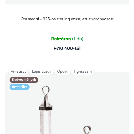
Om medál – 925-ös sterling ezüst, ezüst/aranyozott
Raktáron
(1 db)
Ft10 400-tól
Ametiszt
Lapis Lazuli
Opalit
Tigrisszem
Kedvezmények
Bestseller