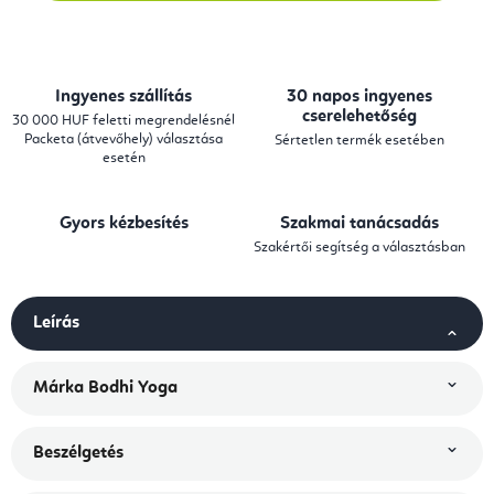
Ingyenes szállítás
30 napos ingyenes
cserelehetőség
30 000 HUF feletti megrendelésnél
Packeta (átvevőhely) választása
Sértetlen termék esetében
esetén
Gyors kézbesítés
Szakmai tanácsadás
Szakértői segítség a választásban
Leírás
Márka
Bodhi Yoga
Beszélgetés