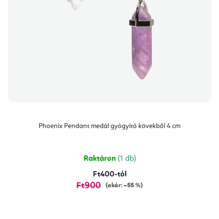
Phoenix Pendant medál gyógyító kövekből 4 cm
Raktáron
(1 db)
Ft400-tól
Ft900
(akár: –55 %)