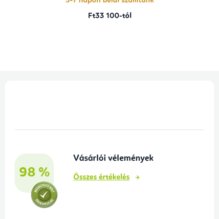
5-7 napon belül szállítunk
Ft33 100-tól
L
á
b
l
é
Vásárlói vélemények
c
98 %
Összes értékelés