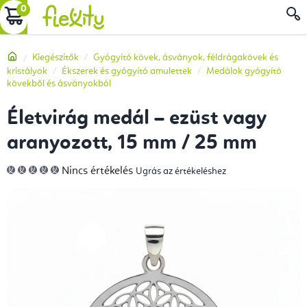
Ugrás
KOSÁR
a
fő
Kezdőlap
Kiegészítők
Gyógyító kövek, ásványok, féldrágakövek és
tartalomhoz
kristályok
Ékszerek és gyógyító amulettek
Medálok gyógyító
kövekből és ásványokból
Életvirág medál – ezüst vagy
aranyozott, 15 mm / 25 mm
A
Nincs értékelés
Ugrás az értékeléshez
termék
átlagos
értékelése
5-
ből
0,0
csillag.