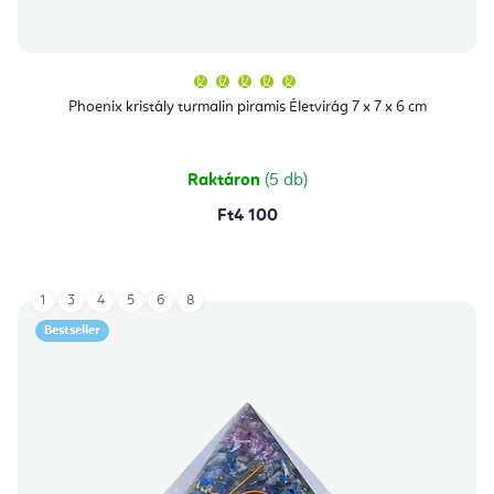
A
termék
átlagos
Phoenix kristály turmalin piramis Életvirág 7 x 7 x 6 cm
értékelése
5-
ből
5,0
csillag.
Raktáron
(5 db)
Ft4 100
1
3
4
5
6
8
Bestseller