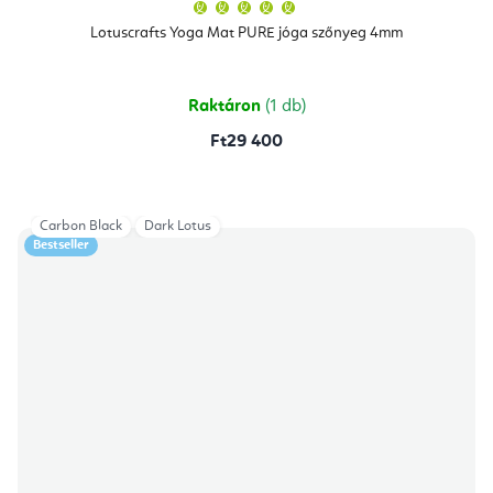
A
termék
átlagos
Lotuscrafts Yoga Mat PURE jóga szőnyeg 4mm
értékelése
5-
ből
5,0
csillag.
Raktáron
(1 db)
Ft29 400
Carbon Black
Dark Lotus
Bestseller