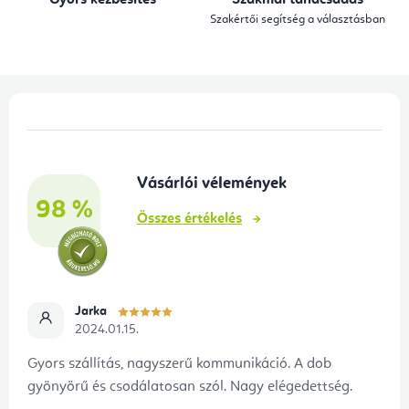
y
Szakértői segítség a választásban
í
t
á
L
s
á
e
b
l
Vásárlói vélemények
l
e
98 %
é
m
Összes értékelés
e
c
i
Jarka
2024.01.15.
Gyors szállítás, nagyszerű kommunikáció. A dob
gyönyörű és csodálatosan szól. Nagy elégedettség.