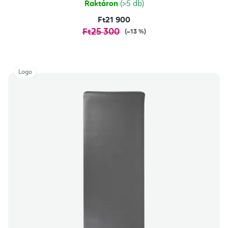
Raktáron
(>5 db)
Ft21 900
Ft25 300
(–13 %)
Logo