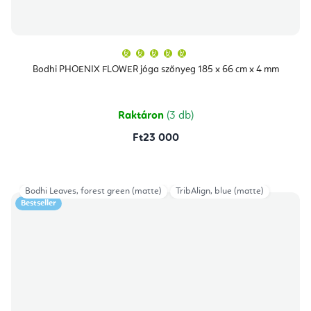
A
termék
átlagos
Bodhi PHOENIX FLOWER jóga szőnyeg 185 x 66 cm x 4 mm
értékelése
5-
ből
5,0
csillag.
Raktáron
(3 db)
Ft23 000
Bodhi Leaves, forest green (matte)
TribAlign, blue (matte)
Bestseller