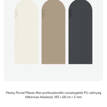
m
d
é
e
k
z
e
é
k
s
l
e
i
s
t
á
j
a
Flexity Portal Pilates Mat professzionális csúszásgátló PU-szőnyeg
félköríves felülettel, 183 × 68 cm × 5 mm