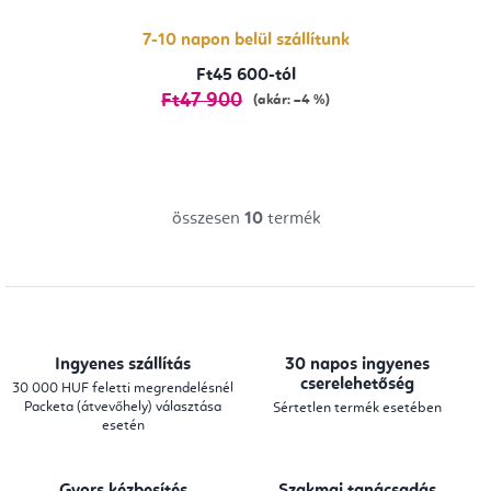
ből
5,0
csillag.
7-10 napon belül szállítunk
Ft45 600-tól
Ft47 900
(akár: –4 %)
összesen
10
termék
L
i
s
t
a
Ingyenes szállítás
30 napos ingyenes
i
cserelehetőség
30 000 HUF feletti megrendelésnél
Packeta (átvevőhely) választása
Sértetlen termék esetében
r
esetén
á
n
Gyors kézbesítés
Szakmai tanácsadás