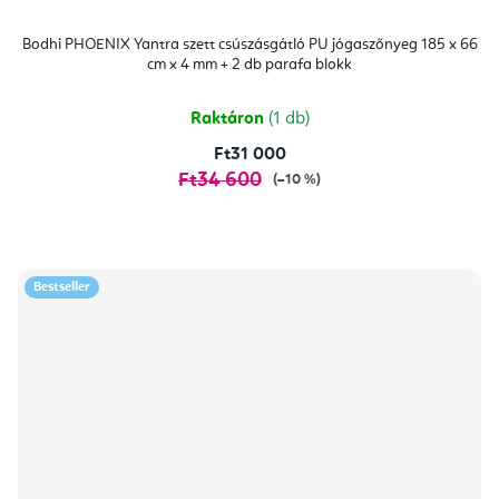
Bodhi PHOENIX Yantra szett csúszásgátló PU jógaszőnyeg 185 x 66
cm x 4 mm + 2 db parafa blokk
Raktáron
(1 db)
Ft31 000
Ft34 600
(–10 %)
Bestseller