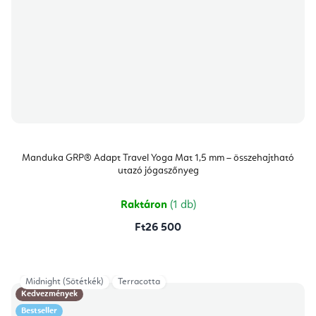
Manduka GRP® Adapt Travel Yoga Mat 1,5 mm – összehajtható
utazó jógaszőnyeg
Raktáron
(1 db)
Ft26 500
Midnight (Sötétkék)
Terracotta
Kedvezmények
Bestseller