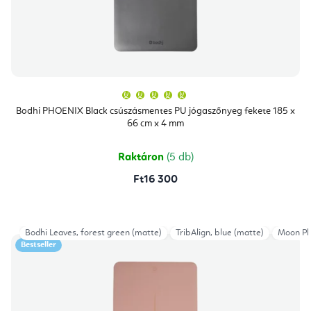
A
termék
átlagos
Bodhi PHOENIX Black csúszásmentes PU jógaszőnyeg fekete 185 x
értékelése
66 cm x 4 mm
5-
ből
5,0
csillag.
Raktáron
(5 db)
Ft16 300
Bodhi Leaves, forest green (matte)
TribAlign, blue (matte)
Moon Pha
Bestseller