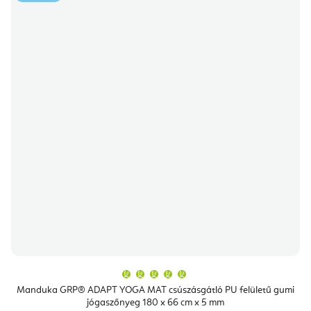
A
termék
átlagos
Manduka GRP® ADAPT YOGA MAT csúszásgátló PU felületű gumi
értékelése
jógaszőnyeg 180 x 66 cm x 5 mm
5-