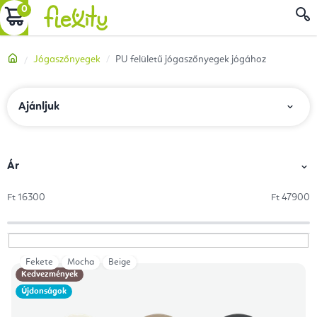
Ugrás
KOSÁR
a
fő
Kezdőlap
Jógaszőnyegek
PU felületű jógaszőnyegek jógához
tartalomhoz
T
Ajánljuk
e
r
m
Ár
é
Ft
16300
Ft
47900
k
e
k
Fekete
Mocha
Beige
T
r
Kedvezmények
e
e
Újdonságok
r
n