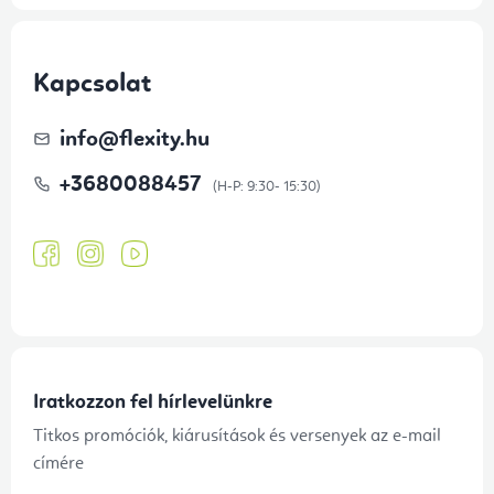
Kapcsolat
info
@
flexity.hu
+3680088457
Iratkozzon fel hírlevelünkre
Titkos promóciók, kiárusítások és versenyek az e-mail
címére