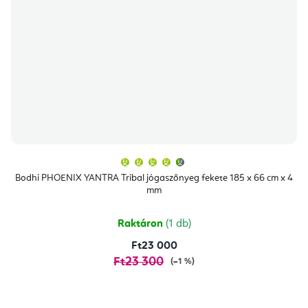
A
termék
átlagos
Bodhi PHOENIX YANTRA Tribal jógaszőnyeg fekete 185 x 66 cm x 4
értékelése
mm
5-
ből
4,9
csillag.
Raktáron
(1 db)
Ft23 000
Ft23 300
(–1 %)