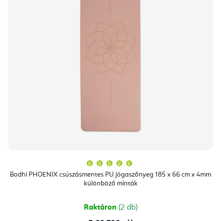
A
termék
átlagos
Bodhi PHOENIX csúszásmentes PU jógaszőnyeg 185 x 66 cm x 4mm
értékelése
különböző minták
5-
ből
5,0
csillag.
Raktáron
(2 db)