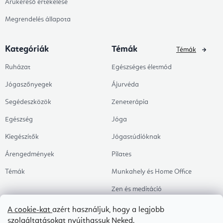
Árukereső értékelése
Megrendelés állapota
Kategóriák
Témák
Témák
Ruházat
Egészséges életmód
Jógaszőnyegek
Ájurvéda
Segédeszközök
Zeneterápia
Egészség
Jóga
Kiegészítők
Jógastúdióknak
Árengedmények
Pilates
Témák
Munkahely és Home Office
Zen és meditáció
Aromaterápia
A cookie-kat
azért használjuk, hogy a legjobb
szolgáltatásokat nyújthassuk Neked.