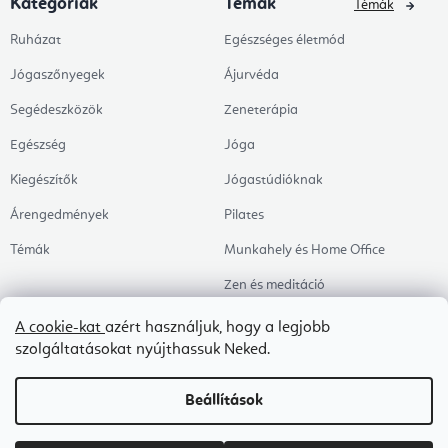
Kategóriák
Témák
Témák
Ruházat
Egészséges életmód
Jógaszőnyegek
Ájurvéda
Segédeszközök
Zeneterápia
Egészség
Jóga
Kiegészítők
Jógastúdióknak
Árengedmények
Pilates
Témák
Munkahely és Home Office
Zen és meditáció
Aromaterápia
A cookie-kat
azért használjuk, hogy a legjobb
szolgáltatásokat nyújthassuk Neked.
Egészséges alvás
Kedvenceink
Beállítások
Copyright 2026
Flexity
. Minden jog fenntartva.
Süti beállítások szerkesztése