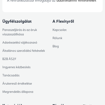
A feliratkozással elfogadja az
adatvédelmi feltételeket
Ügyfélszolgálat
A Flexityről
Panaszeljárás és az áruk
Kapcsolat
visszaszállítása
Rólunk
Adatkezelési tájékoztató
Blog
Általános szerződési feltételek
B2B ÁSZF
Ingyenes kézbesítés
Tanácsadás
Árukereső értékelése
Megrendelés állapota