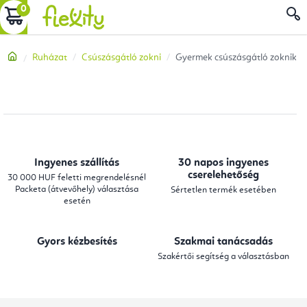
Ugrás
KOSÁR
a
fő
Kezdőlap
Ruházat
Csúszásgátló zokni
Gyermek csúszásgátló zoknik
tartalomhoz
Ingyenes szállítás
30 napos ingyenes
cserelehetőség
30 000 HUF feletti megrendelésnél
Packeta (átvevőhely) választása
Sértetlen termék esetében
esetén
Gyors kézbesítés
Szakmai tanácsadás
Szakértői segítség a választásban