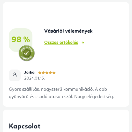
L
á
b
Vásárlói vélemények
l
98 %
é
Összes értékelés
c
Jarka
2024.01.15.
Gyors szállítás, nagyszerű kommunikáció. A dob
gyönyörű és csodálatosan szól. Nagy elégedettség.
Kapcsolat