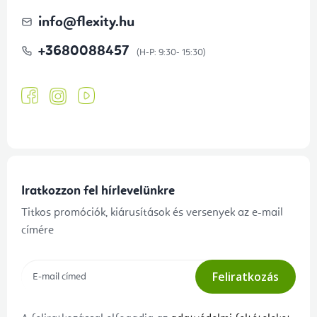
info
@
flexity.hu
+3680088457
Iratkozzon fel hírlevelünkre
Titkos promóciók, kiárusítások és versenyek az e-mail
címére
Feliratkozás