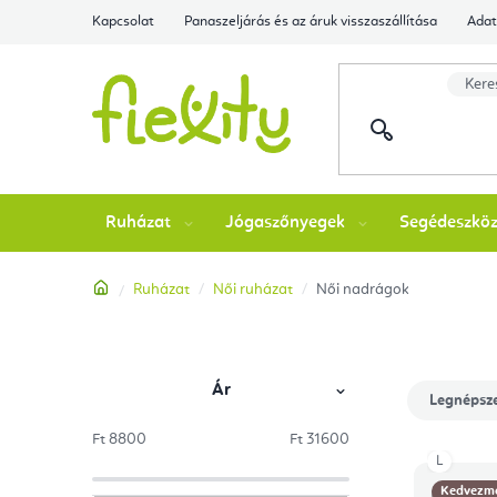
Ugrás
Kapcsolat
Panaszeljárás és az áruk visszaszállítása
Adat
a
fő
tartalomhoz
Ruházat
Jógaszőnyegek
Segédeszkö
Kezdőlap
Ruházat
Női ruházat
Női nadrágok
Ár
O
T
Legnépsz
l
e
Ft
8800
Ft
31600
termékek
L
T
d
r
Kedvezm