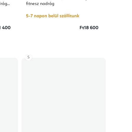
értékelése
5-
drág
fitnesz nadrág
ből
5,0
csillag.
5-7 napon belül szállítunk
1 400
Ft18 600
S