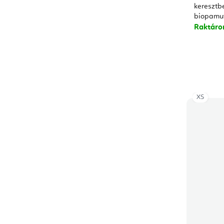
keresztbe
biopamut
Raktár
XS