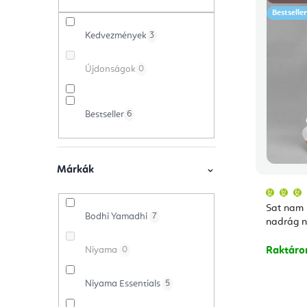
e
a
m
Bestseller
r
Kedvezmények
3
l
é
m
s
k
Újdonságok
0
é
ó
e
k
Bestseller
6
p
k
e
a
r
k
n
e
Márkák
l
e
n
Sat nam 
i
Bodhi Yamadhi
7
l
d
nadrág n
s
e
Niyama
0
Raktár
t
z
Niyama Essentials
5
á
é