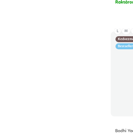
Raktár
L
M
Kedvezm
Bestseller
Bodhi Yo