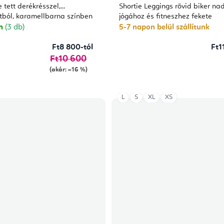
 tett derékrésszel,
Shortie Leggings rövid biker na
ból, karamellbarna színben
jógához és fitneszhez fekete
on
(3 db)
5-7 napon belül szállítunk
Ft8 800-tól
Ft1
Ft10 600
(akár: –16 %)
L
S
XL
XS