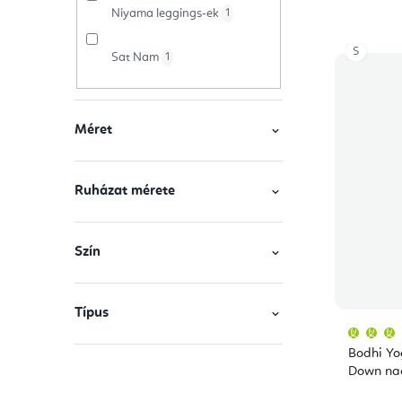
Niyama leggings-ek
1
j
s
a
S
Sat Nam
1
e
Méret
Ruházat mérete
Szín
Típus
Bodhi Yo
Down nad