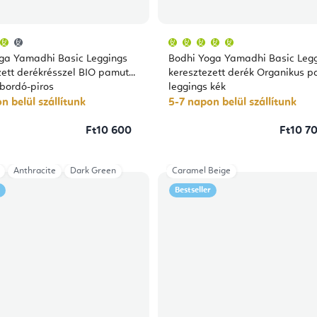
A
A
termék
termék
átlagos
átlagos
ga Yamadhi Basic Leggings
Bodhi Yoga Yamadhi Basic Leg
értékelése
értékelése
5-
5-
zett derékrésszel BIO pamut
keresztezett derék Organikus 
ből
ből
 bordó-piros
leggings kék
4,0
5,0
csillag.
csillag.
n belül szállítunk
5-7 napon belül szállítunk
Ft10 600
Ft10 70
Anthracite
Dark Green
Caramel Beige
Bestseller