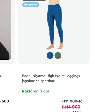
Bestseller
s
Bodhi Niyama High Waist Leggings
jógához és sporthoz
Raktáron
(1 db)
4 500
Ft11 000-tól
Ft14 900