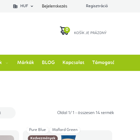
lés állapotát
HUF
Bejelentkezés
Regisztráció
KOSÁR
k
Márkák
BLOG
Kapcsolat
Támogatás
t
Oldal
1
/
1
- összesen
14
termék
Pure Blue
Mallard Green
Kedvezmények