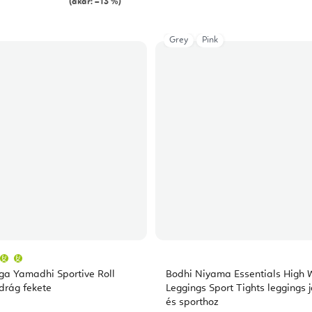
(akár: –13 %)
Grey
Pink
A
termék
átlagos
ga Yamadhi Sportive Roll
Bodhi Niyama Essentials High 
értékelése
5-
rág fekete
Leggings Sport Tights leggings 
ből
és sporthoz
5,0