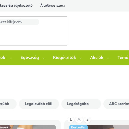
kezelési tájékoztató
Általános szerződési feltételek
Ellenőrizze a rende
zök
Egészség
Kiegészítők
Akciók
Témá
erűbb
Legolcsóbb elöl
Legdrágább
ABC szerin
L
M
S
ények
Bestseller