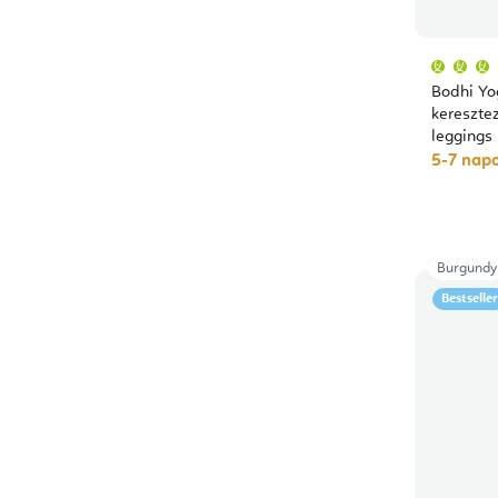
Bodhi Yo
kereszte
leggings
5-7 napo
Burgundy
Bestseller