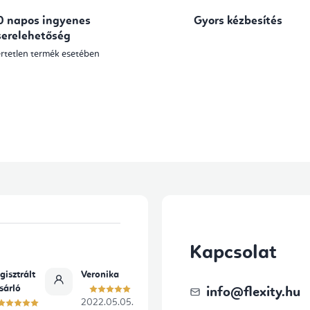
a
0 napos ingyenes
Gyors kézbesítés
i
serelehetőség
r
rtetlen termék esetében
á
n
y
í
t
á
s
e
Kapcsolat
l
e
gisztrált
Veronika
sárló
info
@
flexity.hu
m
2022.05.05.