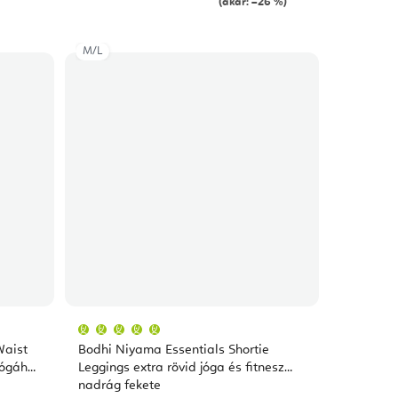
(akár: –26 %)
M/L
A
termék
átlagos
Waist
Bodhi Niyama Essentials Shortie
értékelése
5-
jógához
Leggings extra rövid jóga és fitnesz
ből
nadrág fekete
5,0