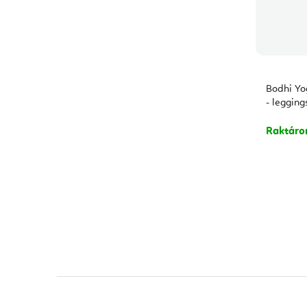
Bodhi Yo
- leggin
Raktár