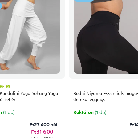
A
termék
átlagos
Kundalini Yoga Sohang Yoga
Bodhi Niyama Essentials maga
értékelése
5-
ői fehér
derekú leggings
ből
5,0
csillag.
on
(1 db)
Raktáron
(1 db)
Ft27 400-tól
Ft1
Ft31 600