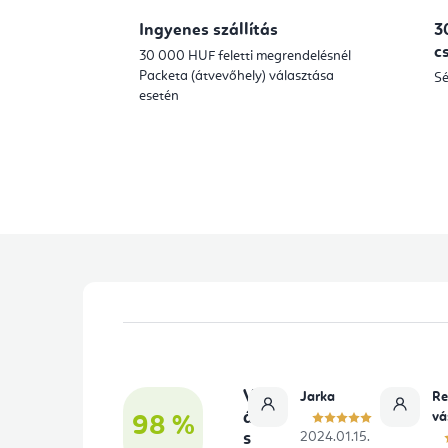
Ingyenes szállítás
3
c
30 000 HUF feletti megrendelésnél
Packeta (átvevőhely) választása
Sé
esetén
L
á
b
V
Jarka
Re
l
á
vá
98 %
s
2024.01.15.