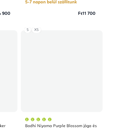
csillag.
5-7 napon belül szállítunk
4 900
Ft11 700
S
XS
A
termék
átlagos
ker
Bodhi Niyama Purple Blossom jóga és