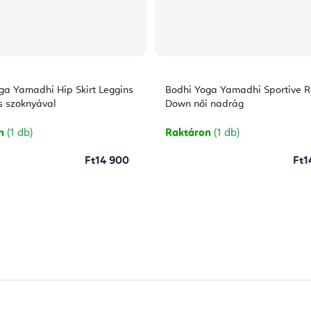
ga Yamadhi Hip Skirt Leggins
Bodhi Yoga Yamadhi Sportive R
gs szoknyával
Down női nadrág
on
(1 db)
Raktáron
(1 db)
Ft14 900
Ft1
L
i
s
t