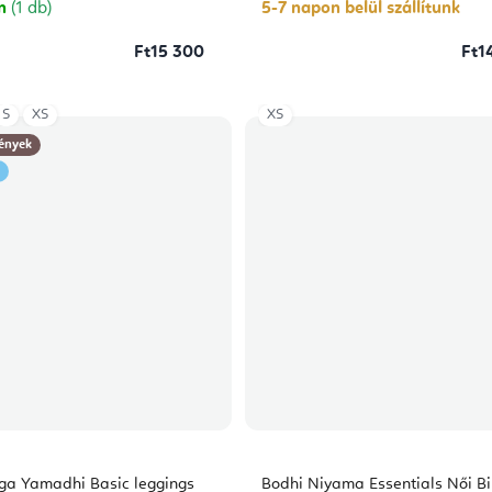
csillag.
on
(1 db)
5-7 napon belül szállítunk
Ft15 300
Ft1
S
XS
XS
ények
ga Yamadhi Basic leggings
Bodhi Niyama Essentials Női Bi