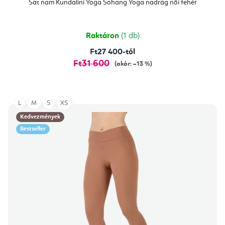
átlagos
Sat nam Kundalini Yoga Sohang Yoga nadrág női fehér
értékelése
5-
ből
5,0
csillag.
Raktáron
(1 db)
Ft27 400-tól
Ft31 600
(akár: –13 %)
L
M
S
XS
Kedvezmények
Bestseller