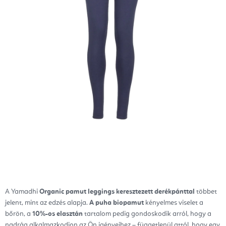
A Yamadhi
Organic pamut leggings keresztezett derékpánttal
többet
jelent, mint az edzés alapja.
A puha biopamut
kényelmes viselet a
bőrön, a
10%-os elasztán
tartalom pedig gondoskodik arról, hogy a
nadrág alkalmazkodjon az Ön igényeihez – függetlenül attól, hogy egy