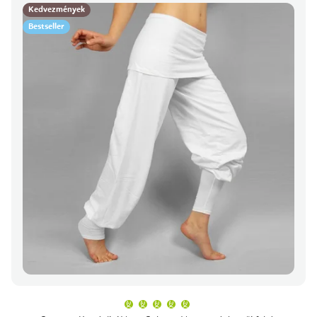
Kedvezmények
Bestseller
A
termék