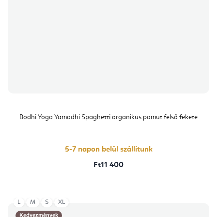
Bodhi Yoga Yamadhi Spaghetti organikus pamut felső fekete
5-7 napon belül szállítunk
Ft11 400
L
M
S
XL
Kedvezmények