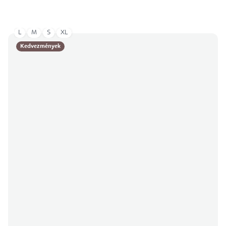
L
M
S
XL
Kedvezmények