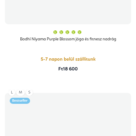
A
termék
átlagos
Bodhi Niyama Purple Blossom jóga és fitnesz nadrág
értékelése
5-
ből
5,0
csillag.
5-7 napon belül szállítunk
Ft18 600
L
M
S
Bestseller