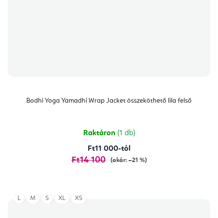
Bodhi Yoga Yamadhi Wrap Jacket összeköthető lila felső
Raktáron
(1 db)
Ft11 000-tól
Ft14 100
(akár: –21 %)
L
M
S
XL
XS