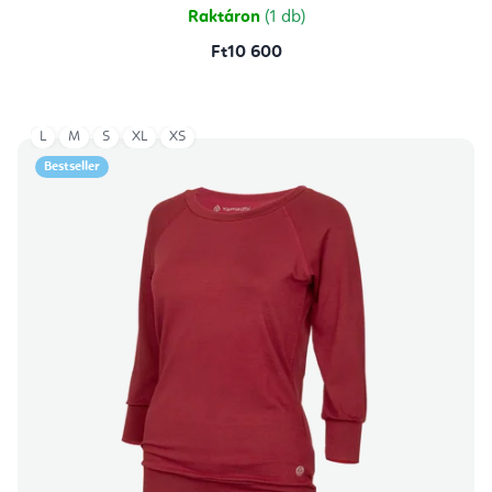
Raktáron
(1 db)
Ft10 600
L
M
S
XL
XS
Bestseller