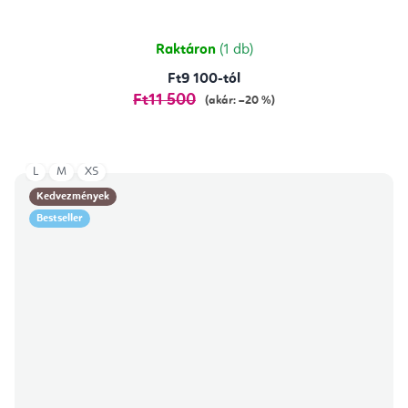
Raktáron
(1 db)
Ft9 100-tól
Ft11 500
(akár: –20 %)
L
M
XS
Kedvezmények
Bestseller