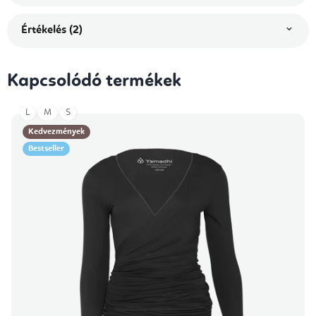
Értékelés (2)
Kapcsolódó termékek
L
M
S
Kedvezmények
Bestseller