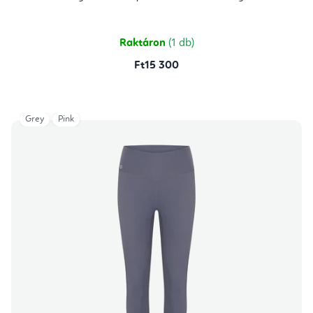
értékelése
5-
ből
5,0
csillag.
Raktáron
(1 db)
Ft15 300
Grey
Pink