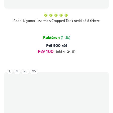
A
termék
átlagos
Bodhi Niyama Essentials Cropped Tank rövid póló fekete
értékelése
5-
ből
5,0
csillag.
Raktáron
(1 db)
Ft6 900-tól
Ft9 100
(akár: –24 %)
L
M
XL
XS