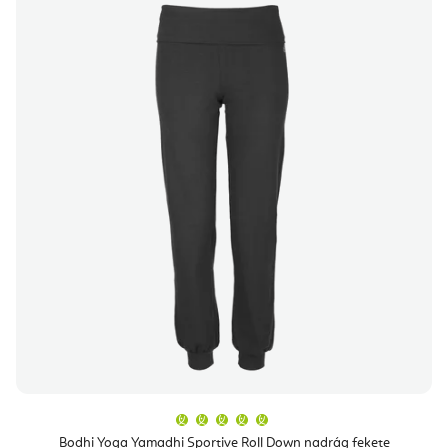
A
termék
átlagos
Bodhi Yoga Yamadhi Sportive Roll Down nadrág fekete