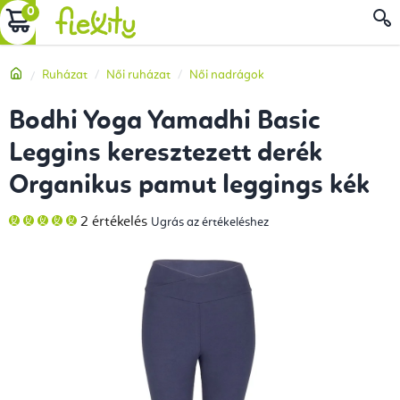
Ugrás
KOSÁR
a
fő
Kezdőlap
Ruházat
Női ruházat
Női nadrágok
tartalomhoz
Bodhi Yoga Yamadhi Basic
Leggins keresztezett derék
Organikus pamut leggings kék
A
2 értékelés
Ugrás az értékeléshez
termék
átlagos
értékelése
5-
ből
5,0
csillag.