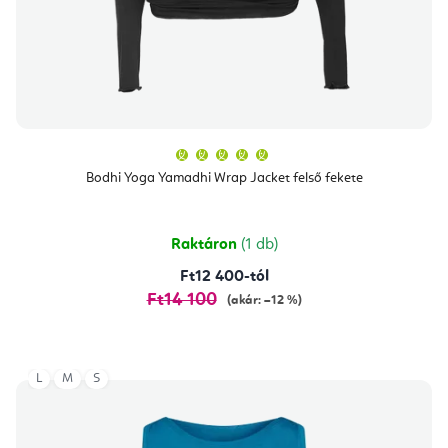
A
termék
átlagos
Bodhi Yoga Yamadhi Wrap Jacket felső fekete
értékelése
5-
ből
5,0
csillag.
Raktáron
(1 db)
Ft12 400-tól
Ft14 100
(akár: –12 %)
L
M
S