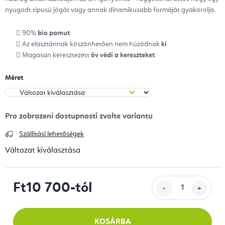
nyugodt típusú jógát vagy annak dinamikusabb formáját gyakorolja.
90%
bio pamut
Az elasztánnak köszönhetően nem húzódnak
ki
Magasan keresztezett
öv védi a kereszteket
Méret
Szállítási lehetőségek
Változat kiválasztása
Ft10 700
-tól
Egységár:
KOSÁRBA