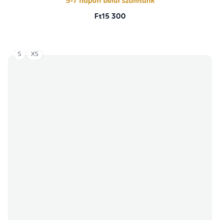
5-7 napon belül szállítunk
Ft15 300
S
XS