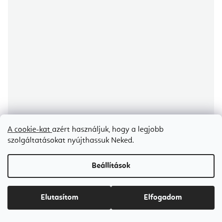
A cookie-kat
azért használjuk, hogy a legjobb
szolgáltatásokat nyújthassuk Neked.
Bodhi Niyama Essentials magas derekú leggings
Beállítások
Raktáron
(1 db)
Elutasítom
Elfogadom
Ft14 500