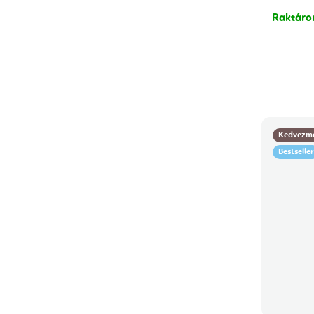
Raktár
Kedvezm
Bestseller