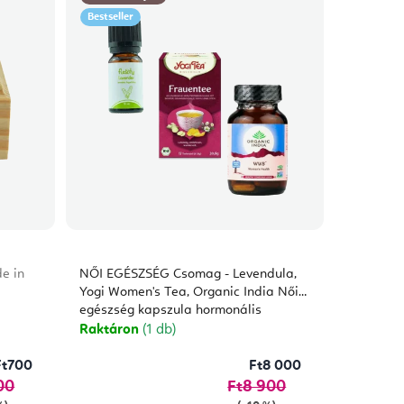
Bestseller
e in
NŐI EGÉSZSÉG Csomag - Levendula,
Yogi Women's Tea, Organic India Női
egészség kapszula hormonális
egyensúlyért
Raktáron
(1 db)
Ft700
Ft8 000
00
Ft8 900