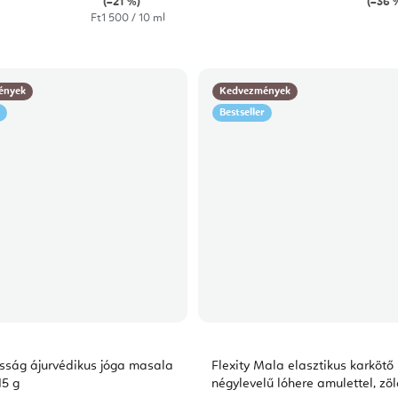
(–21 %)
(–36 
Egységár:
Ft1 500 / 10 ml
ények
Kedvezmények
Bestseller
ság ájurvédikus jóga masala
Flexity Mala elasztikus karkötő
15 g
négylevelű lóhere amulettel, zö