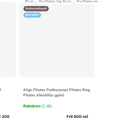
30 cm
Pro Pilates ring 30 cm
Pro Pilates ring 36 cm
Kedvezmények
Bestseller
l
Align Pilates Professional Pilates Ring
Pilates ellenállás gyűrű
Raktáron
(2 db)
2 200
Ft9 600-tól