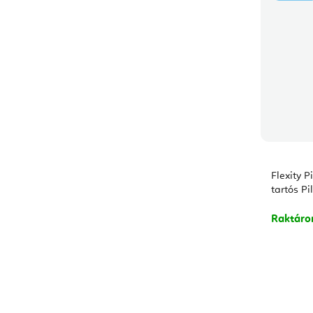
Flexity P
tartós P
Raktár