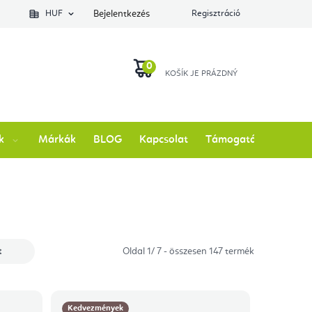
lés állapotát
HUF
Bejelentkezés
Regisztráció
KOSÁR
k
Márkák
BLOG
Kapcsolat
Támogatás
t
Oldal
1
/
7
- összesen
147
termék
Kedvezmények