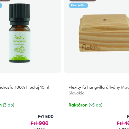
Bestseller
édrusfa 100% Illóolaj 10ml
Flexity fa hangvilla állvány
Mad
Slovakia
on
(3 db)
Raktáron
(>5 db)
Ft1 500
Ft1 900
Ft1 1