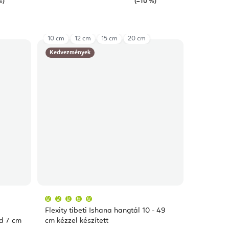
%)
(–10 %)
10 cm
12 cm
15 cm
20 cm
Kedvezmények
A
termék
átlagos
Flexity tibeti Ishana hangtál 10 - 49
értékelése
5-
ld 7 cm
cm kézzel készített
ből