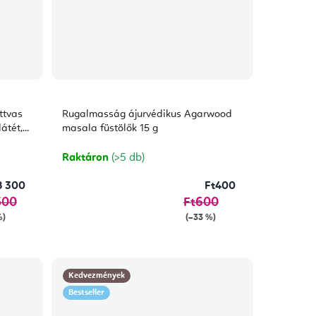
ttvas
Rugalmasság ájurvédikus Agarwood
átét,
masala füstölők 15 g
Raktáron
(>5 db)
8 300
Ft400
500
Ft600
%)
(–33 %)
Kedvezmények
Bestseller