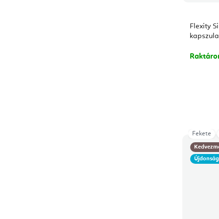
Flexity 
kapszula
Raktár
Fekete
Kedvezm
Újdonsá