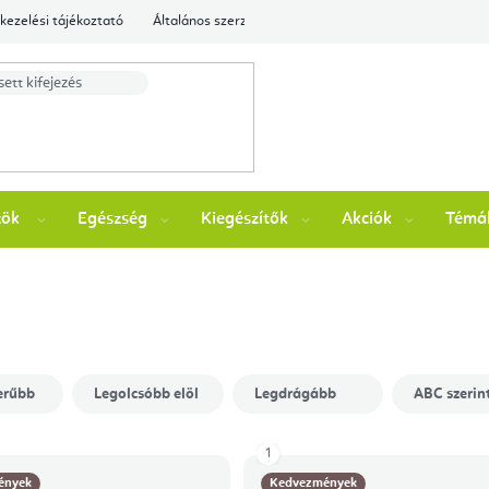
kezelési tájékoztató
Általános szerződési feltételek
Ellenőrizze a rende
zök
Egészség
Kiegészítők
Akciók
Témá
erűbb
Legolcsóbb elöl
Legdrágább
ABC szerin
1
ények
Kedvezmények