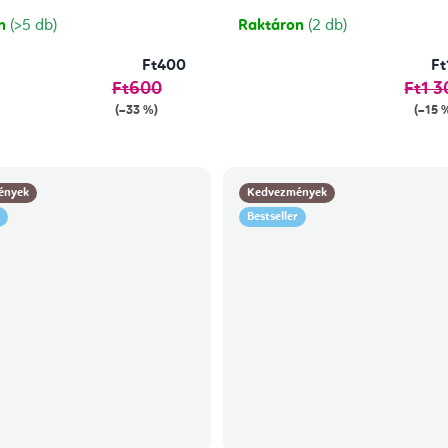
on
(>5 db)
Raktáron
(2 db)
Ft400
Ft
Ft600
Ft1 3
(–33 %)
(–15 
ények
Kedvezmények
Bestseller