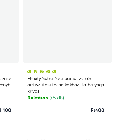
A
termék
átlagos
ncense
Flexity Sutra Neti pamut zsinór
értékelése
5-
vényből
orrtisztítási technikákhoz Hatha yoga
ből
kriyas
5,0
csillag.
Raktáron
(>5 db)
1 100
Ft400