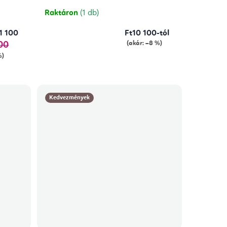
5,0
csillag.
Raktáron
(1 db)
1 100
Ft10 100-tól
(akár: –8 %)
00
%)
Kedvezmények