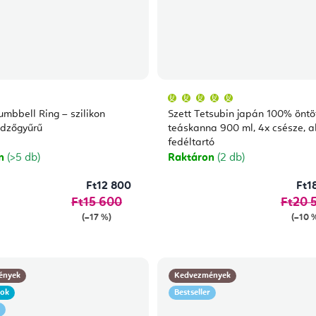
A
termék
átlagos
umbbell Ring – szilikon
Szett Tetsubin japán 100% öntö
értékelése
5-
edzőgyűrű
teáskanna 900 ml, 4x csésze, al
ből
fedéltartó
5,0
csillag.
on
(>5 db)
Raktáron
(2 db)
Ft12 800
Ft1
Ft15 600
Ft20 
(–17 %)
(–10 
ények
Kedvezmények
gok
Bestseller