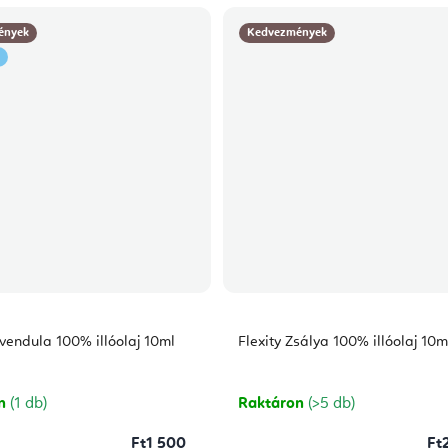
ények
Kedvezmények
evendula 100% illóolaj 10ml
Flexity Zsálya 100% illóolaj 10m
on
(1 db)
Raktáron
(>5 db)
Ft1 500
Ft