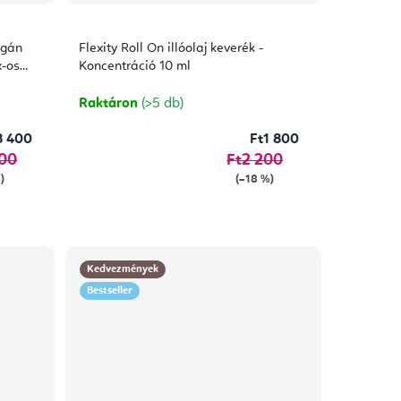
egán
Flexity Roll On illóolaj keverék -
x-os
Koncentráció 10 ml
Raktáron
(>5 db)
8 400
Ft1 800
900
Ft2 200
)
(–18 %)
Kedvezmények
Bestseller