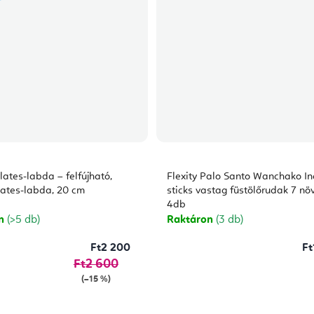
ilates-labda – felfújható,
Flexity Palo Santo Wanchako I
ilates-labda, 20 cm
sticks vastag füstölőrudak 7 nö
4db
on
(>5 db)
Raktáron
(3 db)
Ft2 200
Ft
Ft2 600
(–15 %)