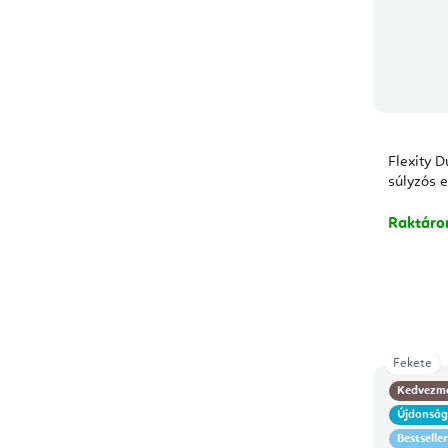
Flexity D
súlyzós 
Raktár
Fekete
Kedvezm
Újdonsá
Bestseller