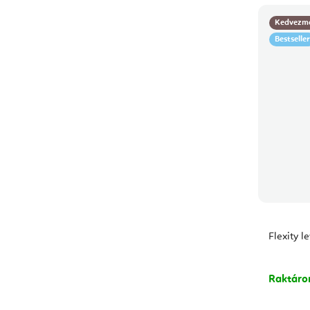
Kedvezm
Bestseller
Flexity l
Raktár