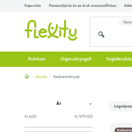
Ugrás
Kapcsolat
Panaszeljárás és az áruk visszaszállítása
Adat
a
fő
tartalomhoz
Ruházat
Jógaszőnyegek
Segédeszkö
Kezdőlap
Akciók
Kedvezmények
Ár
O
T
Legnépsz
l
e
Ft
400
Ft
975100
termékek
T
d
r
Kedvezm