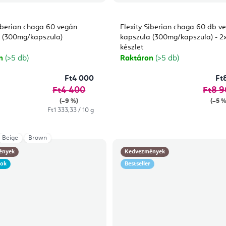
Siberian chaga 60 vegán
Flexity Siberian chaga 60 db v
 (300mg/kapszula)
kapszula (300mg/kapszula) - 2
készlet
on
(>5 db)
Raktáron
(>5 db)
Ft4 000
Ft
Ft4 400
Ft8 
(–9 %)
(–5 %
Egységár:
Ft1 333,33 / 10 g
Beige
Brown
ények
Kedvezmények
gok
Bestseller