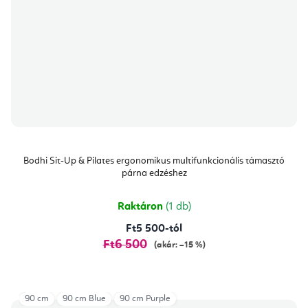
Bodhi Sit-Up & Pilates ergonomikus multifunkcionális támasztó
párna edzéshez
Raktáron
(1 db)
Ft5 500-tól
Ft6 500
(akár: –15 %)
90 cm
90 cm Blue
90 cm Purple