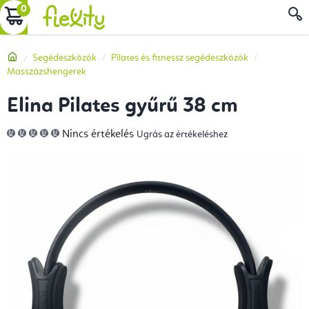
Ugrás
KOSÁR
a
fő
Kezdőlap
Segédeszközök
Pilates és fitnessz segédeszközök
tartalomhoz
Masszázshengerek
Elina Pilates gyűrű 38 cm
A
Nincs értékelés
Ugrás az értékeléshez
termék
átlagos
értékelése
5-
ből
0,0
csillag.