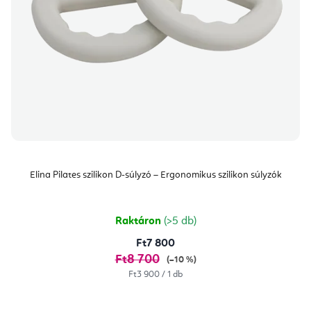
Elina Pilates szilikon D-súlyzó – Ergonomikus szilikon súlyzók
Raktáron
(>5 db)
Ft7 800
Ft8 700
(–10 %)
Egységár:
Ft3 900 / 1 db