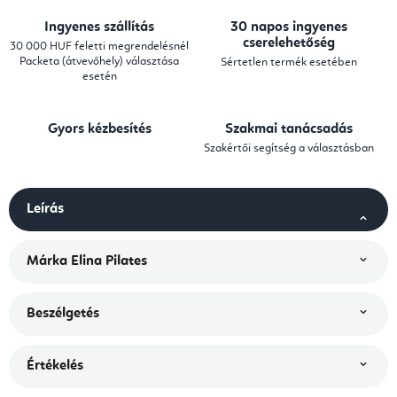
Ingyenes szállítás
30 napos ingyenes
cserelehetőség
30 000 HUF feletti megrendelésnél
Packeta (átvevőhely) választása
Sértetlen termék esetében
esetén
Gyors kézbesítés
Szakmai tanácsadás
Szakértői segítség a választásban
Leírás
Márka
Elina Pilates
Beszélgetés
Értékelés