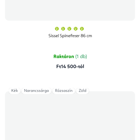
A
termék
átlagos
Sissel Spinefitter 86 cm
értékelése
5-
ből
5,0
csillag.
Raktáron
(1 db)
Ft14 500-tól
Kék
Narancssárga
Rózsaszín
Zöld