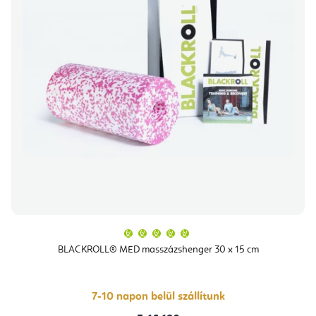
A
termék
átlagos
BLACKROLL® MED masszázshenger 30 x 15 cm
értékelése
5-
ből
5,0
csillag.
7-10 napon belül szállítunk