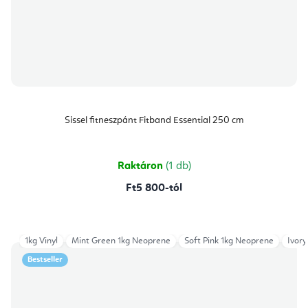
Sissel fitneszpánt Fitband Essential 250 cm
Raktáron
(1 db)
Ft5 800-tól
1kg Vinyl
Mint Green 1kg Neoprene
Soft Pink 1kg Neoprene
Ivory
Bestseller