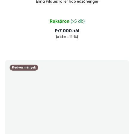
Elina Pilates roller hab edzőhenger
Raktáron
(>5 db)
Ft7 000-tól
(akár: –11 %)
Kedvezmények