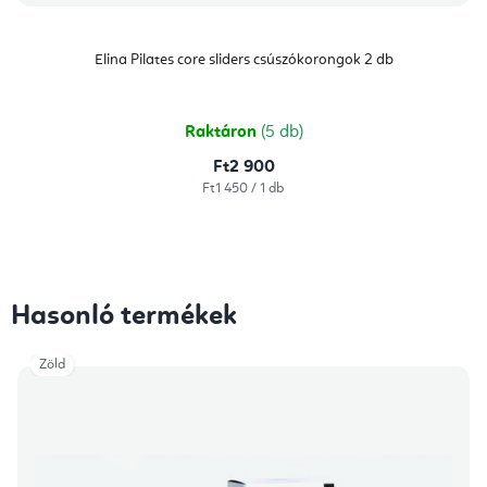
Elina Pilates core sliders csúszókorongok 2 db
Raktáron
(5 db)
Ft2 900
Egységár:
Ft1 450 / 1 db
Hasonló termékek
Zöld