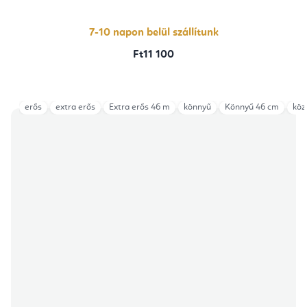
7-10 napon belül szállítunk
Ft11 100
erős
extra erős
Extra erős 46 m
könnyű
Könnyű 46 cm
köz