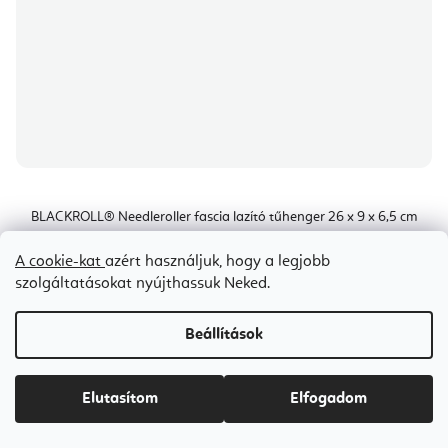
BLACKROLL® Needleroller fascia lazító tűhenger 26 x 9 x 6,5 cm
A cookie-kat
azért használjuk, hogy a legjobb
szolgáltatásokat nyújthassuk Neked.
Raktáron
(1 db)
Ft14 600
Beállítások
Ft21 090
(–30 %)
Elutasítom
Elfogadom
100 cm intense
100 cm pro
45 cm
90 cm pro
90 cm soft
9
Kedvezmények