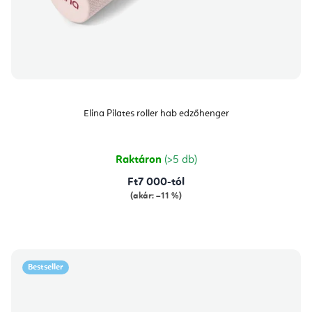
Elina Pilates roller hab edzőhenger
Raktáron
(>5 db)
Ft7 000-tól
(akár: –11 %)
Bestseller