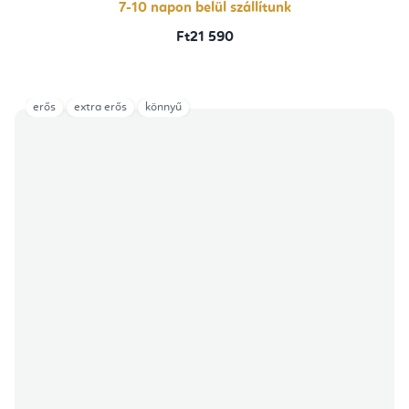
7-10 napon belül szállítunk
Ft21 590
erős
extra erős
könnyű