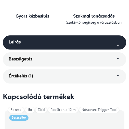
Gyors kézbesítés
Szakmai tanácsadás
Szakértői segítség a választásban
Leírás
Beszélgetés
Értékelés (1)
Kapcsolódó termékek
Fekete
lila
Zöld
Rozšírenie 12 m
Nástavec Trigger Tool
Bestseller