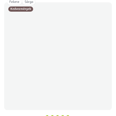
Fekete
Sárga
Kedvezmények
A