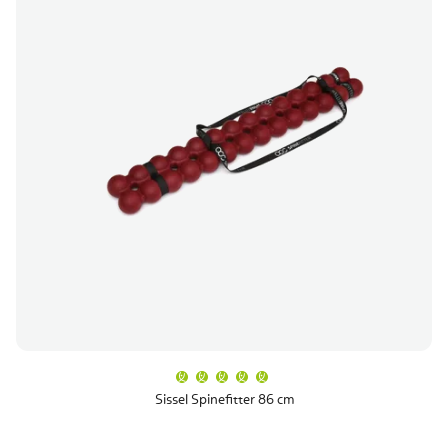
A
termék
átlagos
Sissel Spinefitter 86 cm
értékelése
5-
ből
5,0