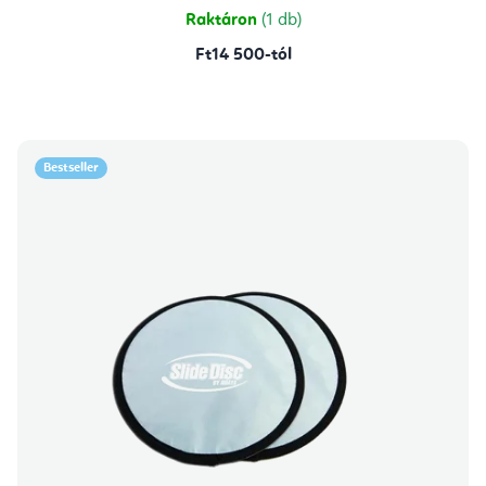
csillag.
Raktáron
(1 db)
Ft14 500-tól
Bestseller