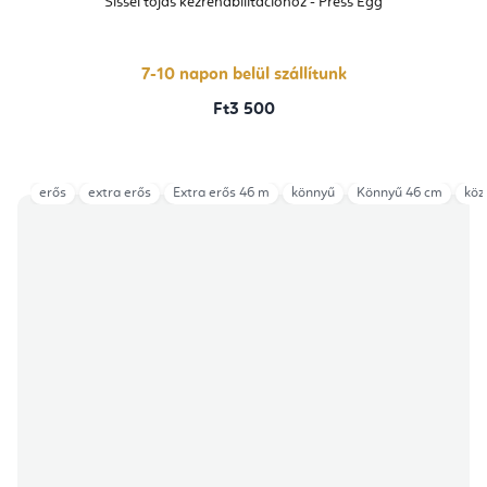
Sissel tojás kézrehabilitációhoz - Press Egg
7-10 napon belül szállítunk
Ft3 500
erős
extra erős
Extra erős 46 m
könnyű
Könnyű 46 cm
köz