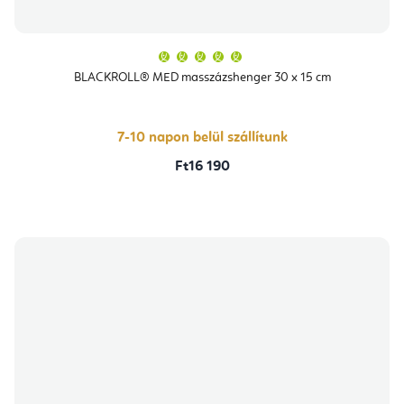
A
termék
átlagos
BLACKROLL® MED masszázshenger 30 x 15 cm
értékelése
5-
ből
5,0
csillag.
7-10 napon belül szállítunk
Ft16 190