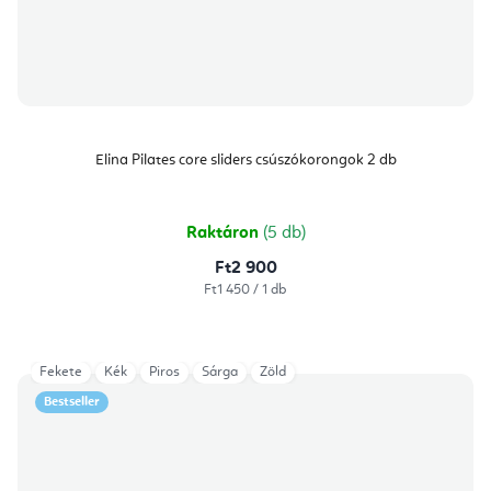
Elina Pilates core sliders csúszókorongok 2 db
Raktáron
(5 db)
Ft2 900
Egységár:
Ft1 450 / 1 db
Fekete
Kék
Piros
Sárga
Zöld
Bestseller