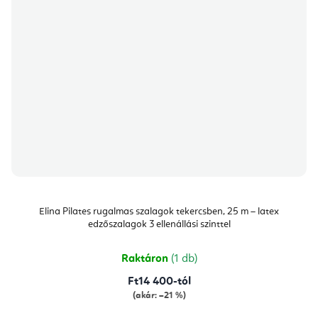
Elina Pilates rugalmas szalagok tekercsben, 25 m – latex
edzőszalagok 3 ellenállási szinttel
Raktáron
(1 db)
Ft14 400-tól
(akár: –21 %)