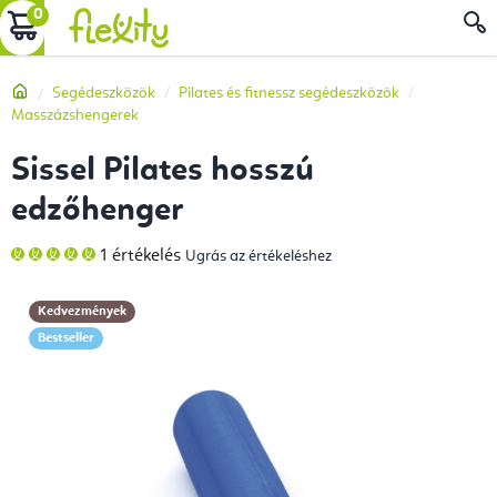
Ugrás
KOSÁR
a
fő
Kezdőlap
Segédeszközök
Pilates és fitnessz segédeszközök
tartalomhoz
Masszázshengerek
Sissel Pilates hosszú
edzőhenger
A
1 értékelés
Ugrás az értékeléshez
termék
átlagos
értékelése
5-
Kedvezmények
ből
5,0
Bestseller
csillag.