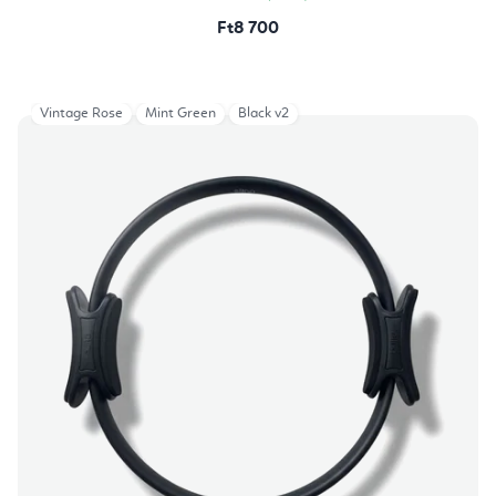
Ft8 700
Vintage Rose
Mint Green
Black v2