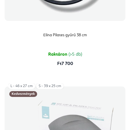
Elina Pilates gyűrű 38 cm
Raktáron
(>5 db)
Ft7 700
L - 46 x 27 cm
S - 39 x 25 cm
Kedvezmények