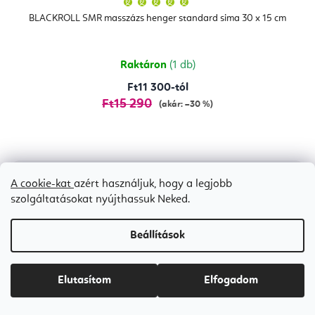
termék
átlagos
BLACKROLL SMR masszázs henger standard sima 30 x 15 cm
értékelése
5-
ből
5,0
csillag.
Raktáron
(1 db)
Ft11 300-tól
Ft15 290
(akár: –30 %)
Kedvezmények
A cookie-kat
azért használjuk, hogy a legjobb
szolgáltatásokat nyújthassuk Neked.
Beállítások
Elutasítom
Elfogadom