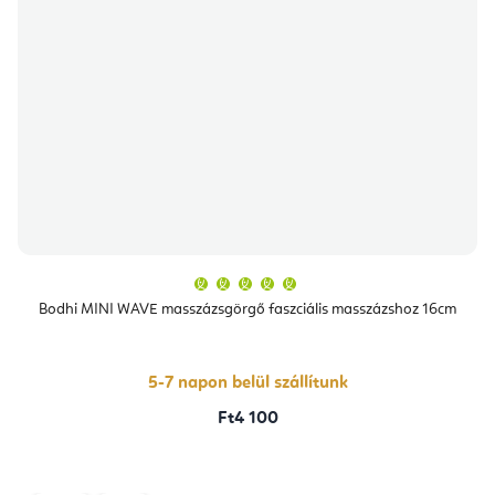
A
termék
átlagos
Bodhi MINI WAVE masszázsgörgő faszciális masszázshoz 16cm
értékelése
5-
ből
5,0
csillag.
5-7 napon belül szállítunk
Ft4 100