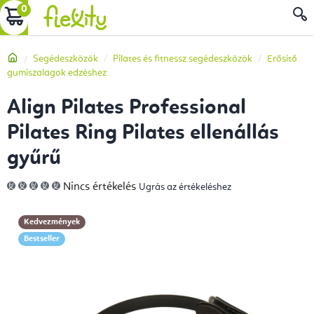
Ugrás
KOSÁR
a
fő
Kezdőlap
Segédeszközök
Pilates és fitnessz segédeszközök
Erősítő
tartalomhoz
gumiszalagok edzéshez
Align Pilates Professional
Pilates Ring Pilates ellenállás
gyűrű
A
Nincs értékelés
Ugrás az értékeléshez
termék
átlagos
értékelése
5-
Kedvezmények
ből
0,0
Bestseller
csillag.