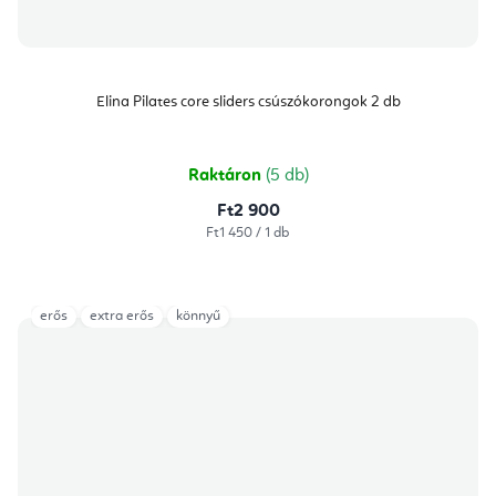
Elina Pilates core sliders csúszókorongok 2 db
Raktáron
(5 db)
Ft2 900
Egységár:
Ft1 450 / 1 db
erős
extra erős
könnyű