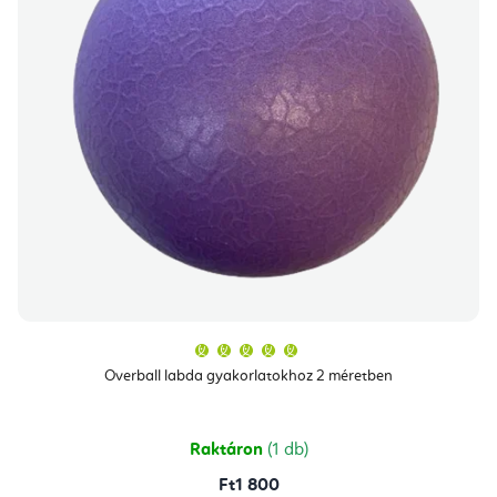
A
termék
átlagos
Overball labda gyakorlatokhoz 2 méretben
értékelése
5-
ből
5,0
csillag.
Raktáron
(1 db)
Ft1 800