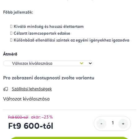
Főbb jellemzők:
Kiváló minőség és hosszú élettartam
Célzott izomcsoportok edzése
Különböző ellenállási szintek az egyéni igényekhez igazodva
Átmérő
Szállítási lehetőségek
Változat kiválasztása
akár: –23 %
Ft9 600-tól
Ft9 600
-tól
Egységár: