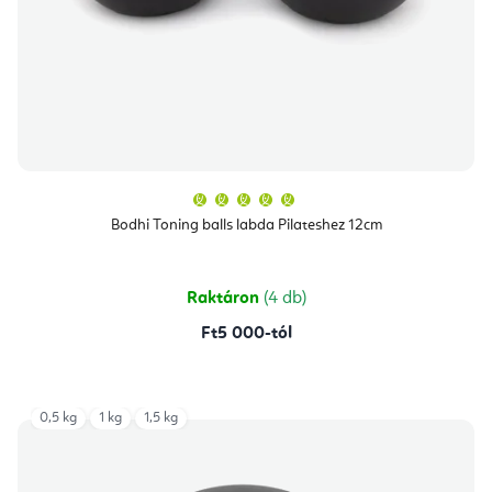
A
termék
átlagos
Bodhi Toning balls labda Pilateshez 12cm
értékelése
5-
ből
5,0
csillag.
Raktáron
(4 db)
Ft5 000-tól
0,5 kg
1 kg
1,5 kg