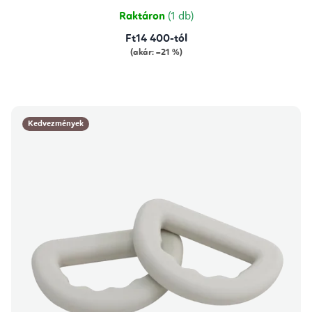
Raktáron
(1 db)
Ft14 400-tól
(akár: –21 %)
Kedvezmények