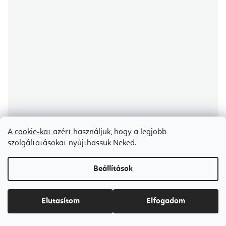
A cookie-kat
azért használjuk, hogy a legjobb
szolgáltatásokat nyújthassuk Neked.
Sissel fitneszpánt Fitband Plus 200 cm
Beállítások
Raktáron
(1 db)
Elutasítom
Elfogadom
Ft3 200-tól