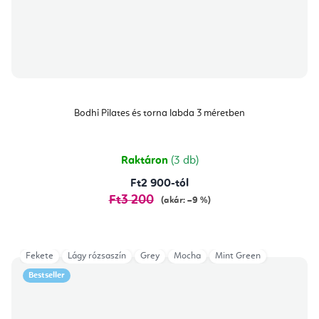
Bodhi Pilates és torna labda 3 méretben
Raktáron
(3 db)
Ft2 900-tól
Ft3 200
(akár: –9 %)
Fekete
Lágy rózsaszín
Grey
Mocha
Mint Green
Bestseller