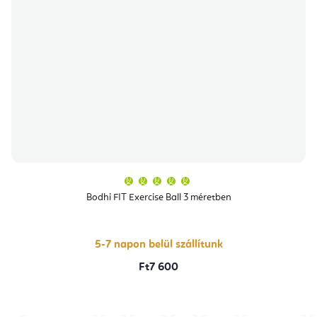
A
termék
átlagos
Bodhi FIT Exercise Ball 3 méretben
értékelése
5-
ből
5,0
csillag.
5-7 napon belül szállítunk
Ft7 600