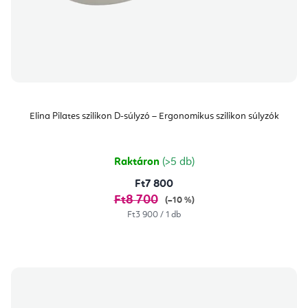
Elina Pilates szilikon D-súlyzó – Ergonomikus szilikon súlyzók
Raktáron
(>5 db)
Ft7 800
Ft8 700
(–10 %)
Egységár:
Ft3 900 / 1 db