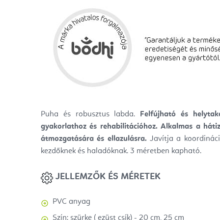
Puha és robusztus labda.
Felfújható és helyta
gyakorlathoz és rehabilitációhoz. Alkalmas a háti
átmozgatására és ellazulásra.
Javítja a koordináci
kezdőknek és haladóknak. 3 méretben kapható.
JELLEMZŐK ÉS MÉRETEK
PVC anyag
Szín: szürke (
ezüst csík) - 20 cm, 25 cm