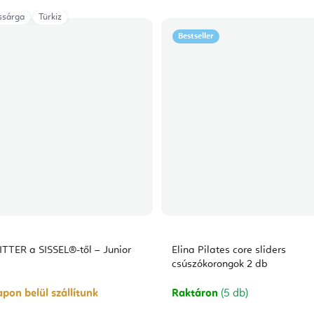
46 cm
ssárga
közepes
Türkiz
Közepes 46 m
Vastag 46 m
Bestseller
TTER a SISSEL®-től – Junior
Elina Pilates core sliders
csúszókorongok 2 db
pon belül szállítunk
Raktáron
(5 db)