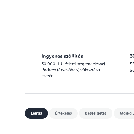
Ingyenes szállítás
3
c
30 000 HUF feletti megrendelésnél
Packeta (átvevőhely) választása
Sé
esetén
Leírás
Értékelés
Beszélgetés
Márka
B