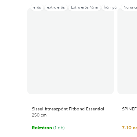
erős
extra erős
Extra erős 46 m
könnyű
Könnyű 
Naranc
Sissel fitneszpánt Fitband Essential
SPINEFI
250 cm
Raktáron
(1 db)
7-10 na