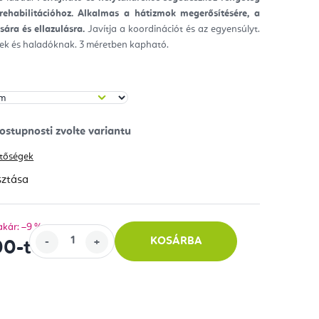
rehabilitációhoz. Alkalmas a hátizmok megerősítésére, a
ag.
ára és ellazulásra.
Javítja a koordinációt és az egyensúlyt.
ek és haladóknak. 3 méretben kapható.
hetőségek
sztása
akár: –9 %
KOSÁRBA
00
-tól