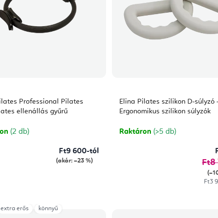
ilates Professional Pilates
Elina Pilates szilikon D-súlyzó 
lates ellenállás gyűrű
Ergonomikus szilikon súlyzók
ron
(2 db)
Raktáron
(>5 db)
Ft9 600-tól
(akár: –23 %)
Ft8
(–1
Egys
Ft3 9
extra erős
könnyű