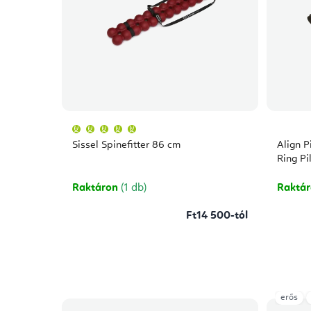
A
termék
átlagos
Sissel Spinefitter 86 cm
Align P
értékelése
5-
Ring Pi
ből
5,0
csillag.
Raktáron
(1 db)
Raktá
Ft14 500-tól
erős