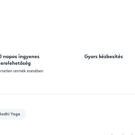
0 napos ingyenes
Gyors kézbesítés
serelehetőség
rtetlen termék esetében
odhi Yoga