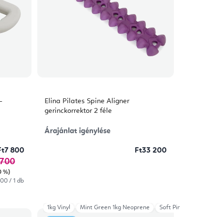
–
Elina Pilates Spine Aligner
gerinckorrektor 2 féle
Árajánlat igénylése
Ft7 800
Ft33 200
 700
0 %)
égár:
00 / 1 db
1kg Vinyl
Mint Green 1kg Neoprene
Soft Pink 1kg Neopre