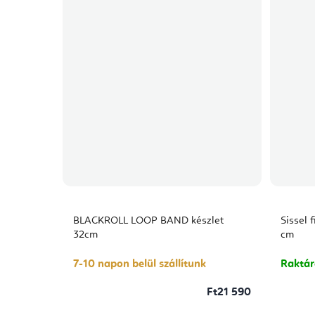
BLACKROLL LOOP BAND készlet
Sissel 
32cm
cm
7-10 napon belül szállítunk
Raktá
Ft21 590