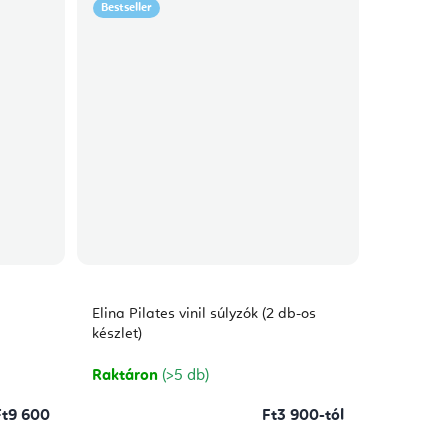
Bestseller
Elina Pilates vinil súlyzók (2 db-os
készlet)
Raktáron
(>5 db)
Ft9 600
Ft3 900-tól