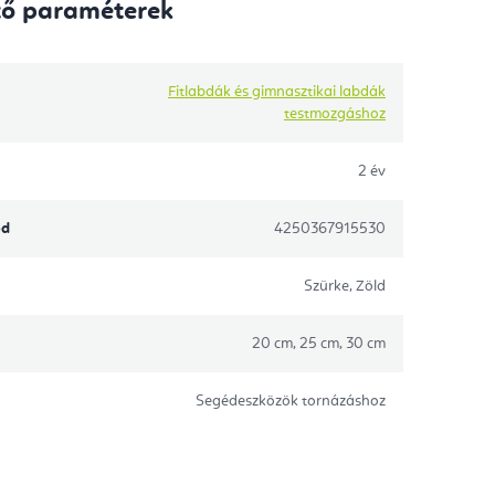
tő paraméterek
Fitlabdák és gimnasztikai labdák
testmozgáshoz
2 év
ód
4250367915530
Szürke, Zöld
20 cm, 25 cm, 30 cm
Segédeszközök tornázáshoz