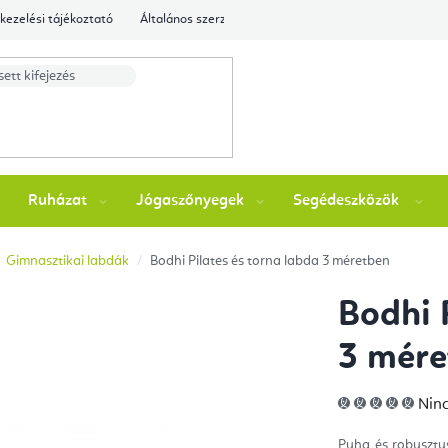
kezelési tájékoztató
Általános szerződési feltételek
Ellenőrizze a rende
Ruházat
Jógaszőnyegek
Segédeszközök
Gimnasztikai labdák
Bodhi Pilates és torna labda 3 méretben
Bodhi 
3 mére
A
Ninc
ter
átla
érté
Puha és robusztu
5-