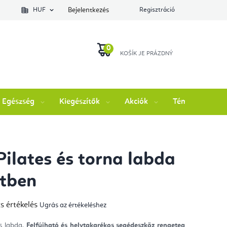
lés állapotát
HUF
Bejelentkezés
Regisztráció
KOSÁR
Egészség
Kiegészítők
Akciók
Témák
M
Pilates és torna labda
tben
s értékelés
Ugrás az értékeléshez
mék
gos
kelése
s labda.
Felfújható és helytakarékos segédeszköz rengeteg