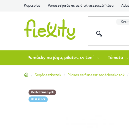
Ugrás
Kapcsolat
Panaszeljárás és az áruk visszaszállítása
Adat
a
fő
tartalomhoz
Pomůcky na jógu, pilates, cvičení
Témata
Kezdőlap
Segédeszközök
Pilates és fitnessz segédeszközök
Kedvezmények
Bestseller