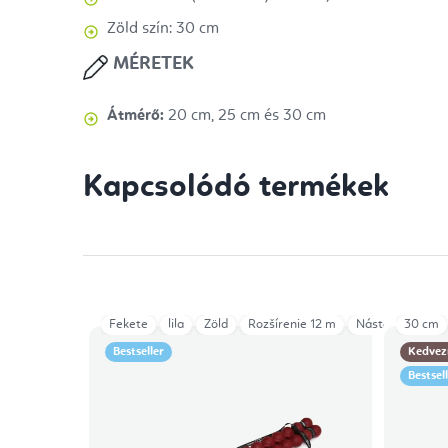
Zöld szín: 30 cm
MÉRETEK
Átmérő:
20 cm, 25 cm és 30 cm
Kapcsolódó termékek
Fekete
lila
Zöld
Rozšírenie 12 m
Nástavec Trigge
30 cm
Bestseller
Kedvez
Bestsel