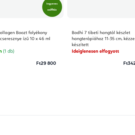
Ingyenes
szállítás
Collagen Boozt folyékony
Bodhi 7 tibeti hangtál készlet
 cseresznye ízű 10 x 46 ml
hangterápiához 11-35 cm, kézze
készített
on
(1 db)
Ideiglenesen elfogyott
Ft29 800
Ft34
L
i
s
t
a