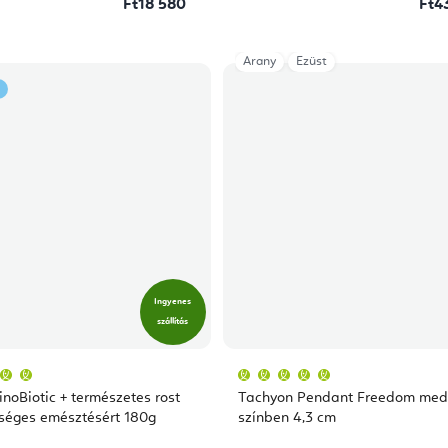
Ft18 580
Ft4
Arany
Ezüst
Ingyenes
szállítás
A
A
termék
termék
átlagos
átlagos
inoBiotic + természetes rost
Tachyon Pendant Freedom med
értékelése
értékelése
5-
5-
séges emésztésért 180g
színben 4,3 cm
ből
ből
5,0
5,0