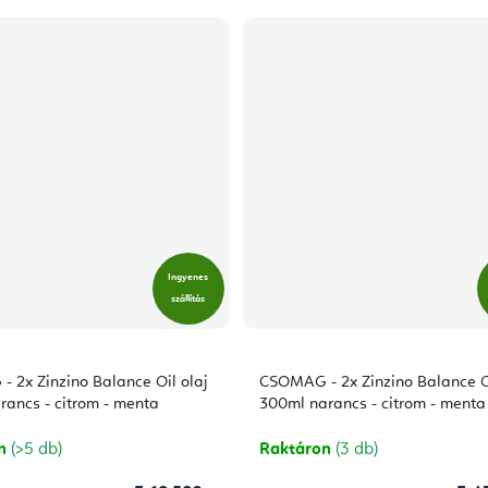
Ingyenes
szállítás
 2x Zinzino Balance Oil olaj
CSOMAG - 2x Zinzino Balance Oi
rancs - citrom - menta
300ml narancs - citrom - menta
on
(>5 db)
Raktáron
(3 db)