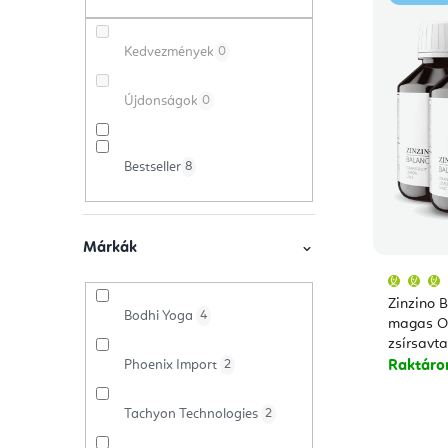
e
a
m
r
Kedvezmények
0
l
é
m
s
k
Újdonságok
0
é
ó
e
k
Bestseller
8
p
k
e
a
r
k
n
e
Márkák
l
e
n
Zinzino B
i
Bodhi Yoga
4
l
d
magas O
zsírsavt
s
e
Phoenix Import
2
Raktár
t
z
Tachyon Technologies
2
á
é