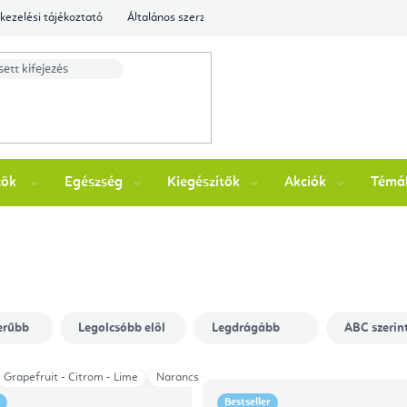
kezelési tájékoztató
Általános szerződési feltételek
Ellenőrizze a rende
zök
Egészség
Kiegészítők
Akciók
Témá
erűbb
Legolcsóbb elöl
Legdrágább
ABC szerin
Grapefruit - Citrom - Lime
Narancs - Citrom - Menta
Bestseller