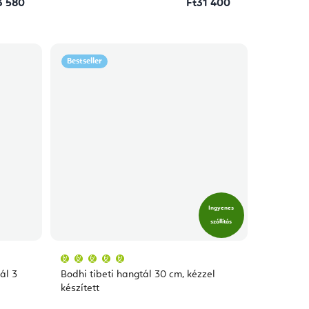
3 580
Ft31 400
Bestseller
Ingyenes
szállítás
A
termék
átlagos
ál 3
Bodhi tibeti hangtál 30 cm, kézzel
értékelése
5-
készített
ből
5,0