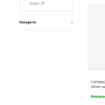
Zinzino
10
j
s
a
e
Kategória
CSOMAG -
100ml na
Raktár