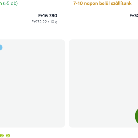
csillag.
csillag.
on
(>5 db)
7-10 napon belül szállítunk
Ft16 780
Ft7
Egységár:
Ft932,22 / 10 g
A
termék