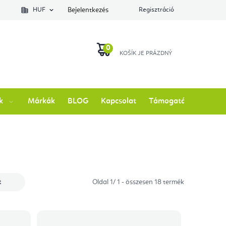
lés állapotát
HUF
Bejelentkezés
Regisztráció
KOSÁR
k
Márkák
BLOG
Kapcsolat
Támogatás
t
Oldal
1
/
1
- összesen
18
termék