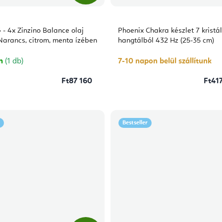
 4x Zinzino Balance olaj
Phoenix Chakra készlet 7 kristá
Narancs, citrom, menta ízében
hangtálból 432 Hz (25-35 cm)
on
(1 db)
7-10 napon belül szállítunk
Ft87 160
Ft41
Bestseller