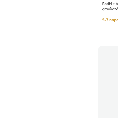
Bodhi ti
gravírozá
5-7 napo