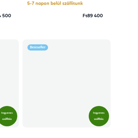
csillag.
5-7 napon belül szállítunk
4 500
Ft89 400
Bestseller
Ingyenes
Ingyenes
szállítás
szállítás