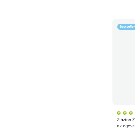
Bestseller
Zinzino Z
az egész