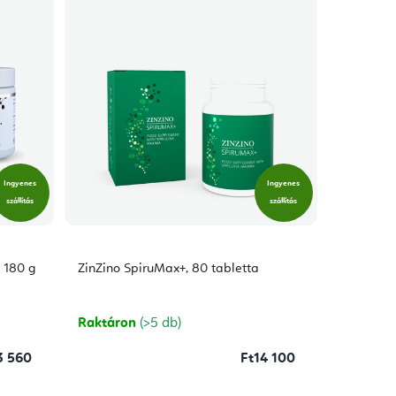
Ingyenes
Ingyenes
szállítás
szállítás
 180 g
ZinZino SpiruMax+, 80 tabletta
Raktáron
(>5 db)
3 560
Ft14 100