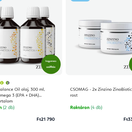
Ingyenes
szállítás
A
termék
átlagos
alance Oil olaj, 300 ml,
CSOMAG - 2x Zinzino ZinoBiotic
értékelése
5-
mega 3 (EPA + DHA)
rost
ből
artalom
4,9
csillag.
on
(2 db)
Raktáron
(4 db)
Ft21 790
Ft3