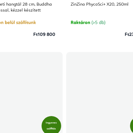
átlagos
beti hangtál 28 cm, Buddha
ZinZino PhycoSci+ X20, 250ml
értékelése
5-
ssal, kézzel készített
ből
5,0
csillag.
n belül szállítunk
Raktáron
(>5 db)
Ft109 800
Ft2
Ingyenes
szállítás