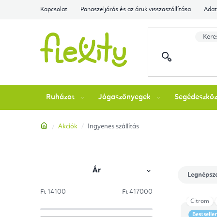
Ugrás
Kapcsolat
Panaszeljárás és az áruk visszaszállítása
Adat
a
fő
tartalomhoz
Ruházat
Jógaszőnyegek
Segédeszkö
Kezdőlap
Akciók
Ingyenes szállítás
Ár
O
T
Legnépsz
l
e
Ft
14100
Ft
417000
termékek
Citrom
T
d
r
Bestseller