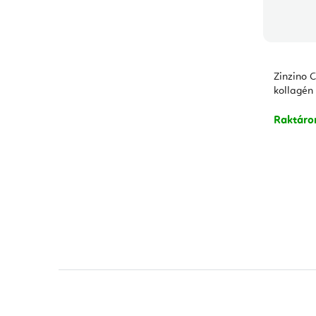
Zinzino 
kollagén
Raktár