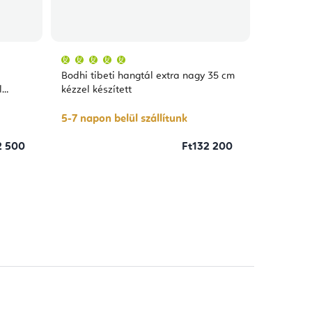
A
termék
átlagos
Bodhi tibeti hangtál extra nagy 35 cm
értékelése
5-
l
kézzel készített
ből
5,0
csillag.
5-7 napon belül szállítunk
2 500
Ft132 200