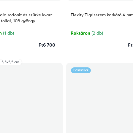
ala rodonit és szürke kvarc
Flexity Tigrisszem karkötő 4 m
tollal, 108 gyöngy
on
(1 db)
Raktáron
(2 db)
Ft6 700
Ft
5,5x5,5 cm
Bestseller