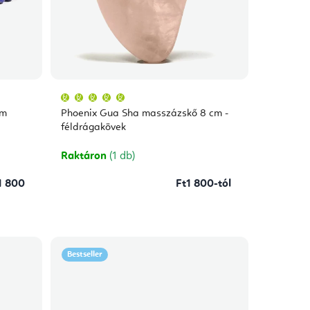
A
termék
átlagos
mm
Phoenix Gua Sha masszázskő 8 cm -
értékelése
5-
féldrágakövek
ből
5,0
csillag.
Raktáron
(1 db)
1 800
Ft1 800-tól
Bestseller