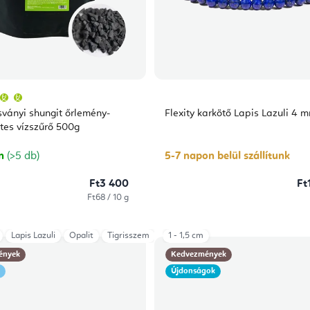
A
termék
átlagos
sványi shungit őrlemény-
Flexity karkötő Lapis Lazuli 4 
értékelése
5-
tes vízszűrő 500g
ből
5,0
csillag.
on
(>5 db)
5-7 napon belül szállítunk
Ft3 400
Ft
Egységár:
Ft68 / 10 g
Lapis Lazuli
Opalit
Tigrisszem
1 - 1,5 cm
ények
Kedvezmények
Újdonságok