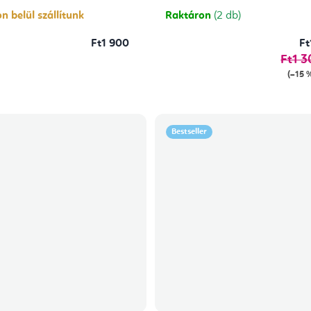
5,0
csillag.
n belül szállítunk
Raktáron
(2 db)
Ft1 900
Ft
Ft1 3
(–15 
Bestseller