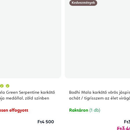
Kedvezmények
A
termék
átlagos
ne karkötő
Bodhi Mala karkötő vörös jáspis
értékelése
5-
ája medállal, zöld színben
achát / tigrisszem az élet virág
ből
5,0
csillag.
esen elfogyott
Raktáron
(1 db)
Ft4 500
Ft
Ft3 