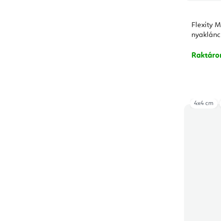
Flexity M
nyaklánc 
Raktár
4x4 cm