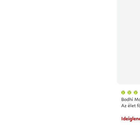
Bodhi Mala Green Serpenti
Az élet f
Ideiglen