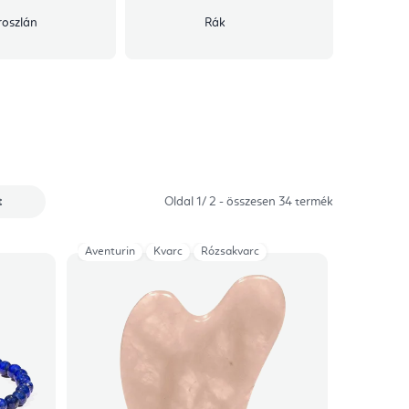
roszlán
Rák
t
Oldal
1
/
2
- összesen
34
termék
Aventurin
Kvarc
Rózsakvarc