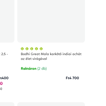
A
termék
átlagos
2,5 -
Bodhi Great Mala karkötő indiai achát
értékelése
5-
az élet virágával
ből
5,0
csillag.
Raktáron
(2 db)
Ft400
Ft4 700
00
%)