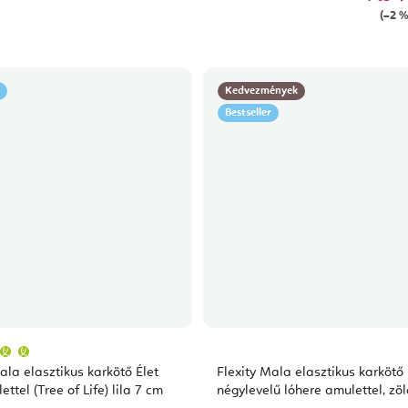
(–2 %
Kedvezmények
Bestseller
A
termék
átlagos
ala elasztikus karkötő Élet
Flexity Mala elasztikus karkötő
értékelése
5-
ettel (Tree of Life) lila 7 cm
négylevelű lóhere amulettel, zö
ből