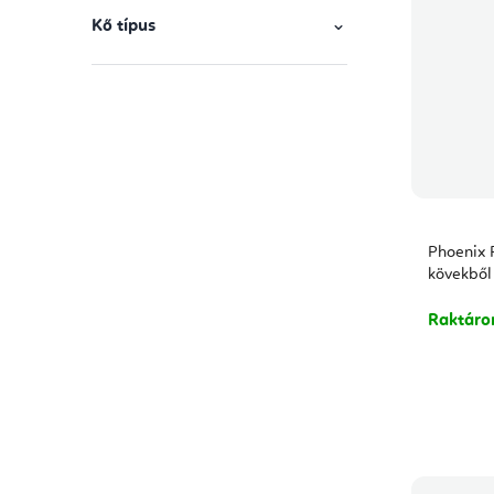
Kő típus
Phoenix 
kövekből
Raktár