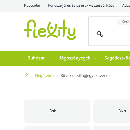
Ugrás
Kapcsolat
Panaszeljárás és az áruk visszaszállítása
Adat
a
fő
tartalomhoz
Ruházat
Jógaszőnyegek
Segédeszkö
Kezdőlap
Kiegészítők
Kövek a csillagjegyek szerint
Bak
Bika