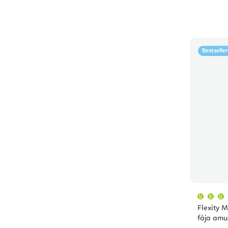
Bestseller
Flexity M
fája amul