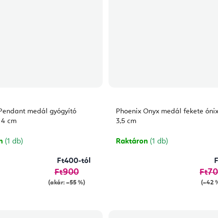
Pendant medál gyógyító
Phoenix Onyx medál fekete ónix 
 4 cm
3,5 cm
on
(1 db)
Raktáron
(1 db)
Ft400-tól
Ft900
Ft7
(akár: –55 %)
(–42 