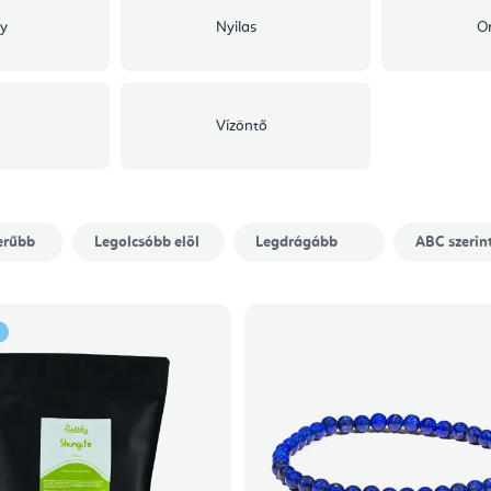
gy
Nyilas
O
Vízöntő
erűbb
Legolcsóbb elöl
Legdrágább
ABC szerin