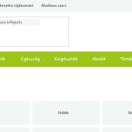
kezelési tájékoztató
Általános szerződési feltételek
Ellenőrizze a rende
zök
Egészség
Kiegészítők
Akciók
Témá
Halak
Ik