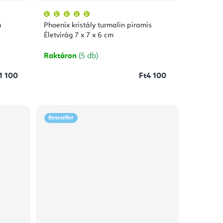
A
termék
átlagos
m
Phoenix kristály turmalin piramis
értékelése
5-
Életvirág 7 x 7 x 6 cm
ből
5,0
csillag.
Raktáron
(5 db)
1 100
Ft4 100
Bestseller