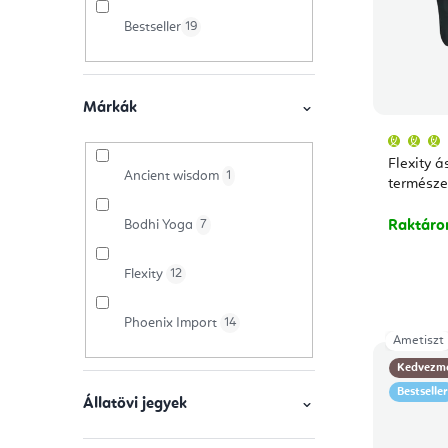
ó
e
k
Bestseller
19
p
k
e
a
r
k
n
e
Márkák
l
e
n
Flexity á
i
Ancient wisdom
1
l
d
természe
s
e
Bodhi Yoga
7
Raktár
t
z
Flexity
12
á
é
Phoenix Import
14
j
s
Ametiszt
a
Kedvezm
e
Bestseller
Állatövi jegyek