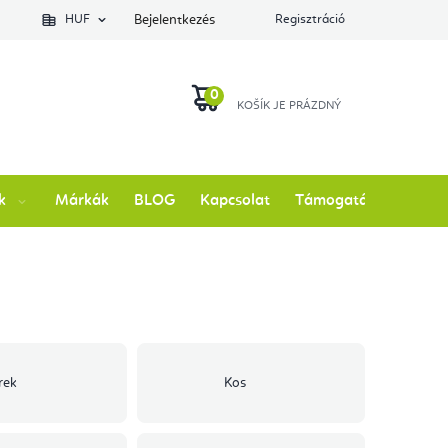
lés állapotát
HUF
Bejelentkezés
Regisztráció
KOSÁR
k
Márkák
BLOG
Kapcsolat
Támogatás
rek
Kos