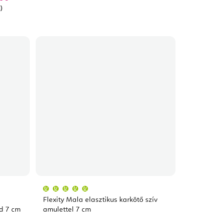
)
A
termék
átlagos
Flexity Mala elasztikus karkötő szív
értékelése
5-
ld 7 cm
amulettel 7 cm
ből