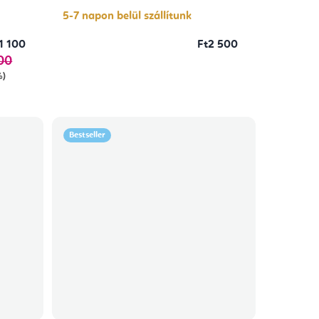
5,0
csillag.
5-7 napon belül szállítunk
1 100
Ft2 500
00
%)
Bestseller