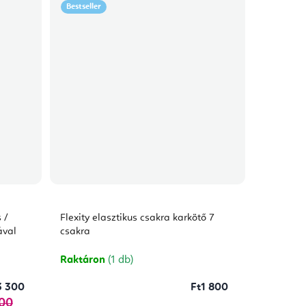
Bestseller
 /
Flexity elasztikus csakra karkötő 7
ával
csakra
Raktáron
(1 db)
3 300
Ft1 800
400