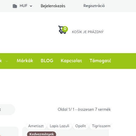
lés állapotát
HUF
Bejelentkezés
Regisztráció
KOSÁR
k
Márkák
BLOG
Kapcsolat
Támogatás
t
Oldal
1
/
1
- összesen
7
termék
Ametiszt
Lapis Lazuli
Opalit
Tigrisszem
Kedvezmények