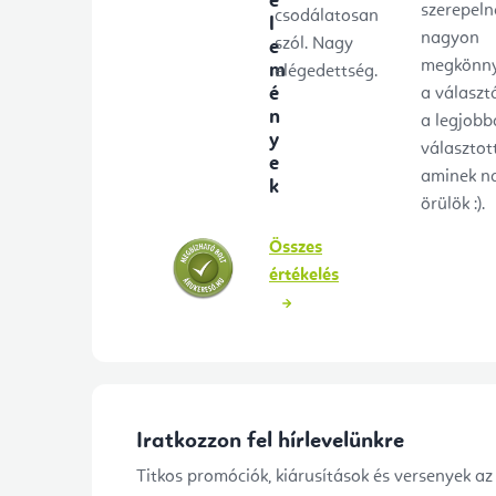
é
szerepeln
csodálatosan
l
nagyon
szól. Nagy
e
megkönny
m
elégedettség.
é
a választ
n
a legjobb
y
választot
e
aminek n
k
örülök :).
Összes
értékelés
Iratkozzon fel hírlevelünkre
Titkos promóciók, kiárusítások és versenyek az