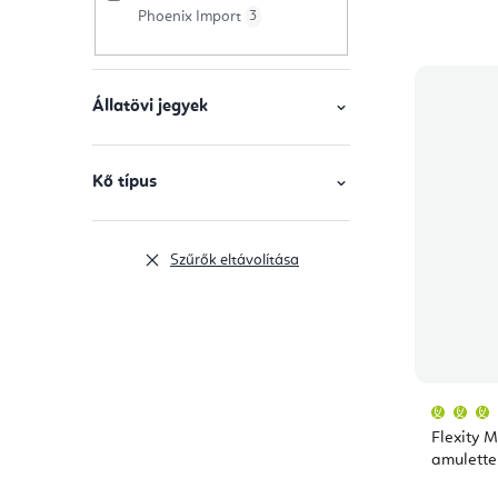
Phoenix Import
3
j
s
a
e
Állatövi jegyek
Kő típus
Szűrők eltávolítása
Flexity M
amulette