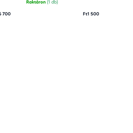
Raktáron
(1 db)
6 700
Ft1 500
Heliotróp 3-8 cm