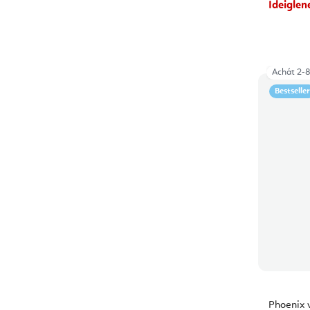
Ideiglen
Achát 2-
Bestseller
Phoenix 