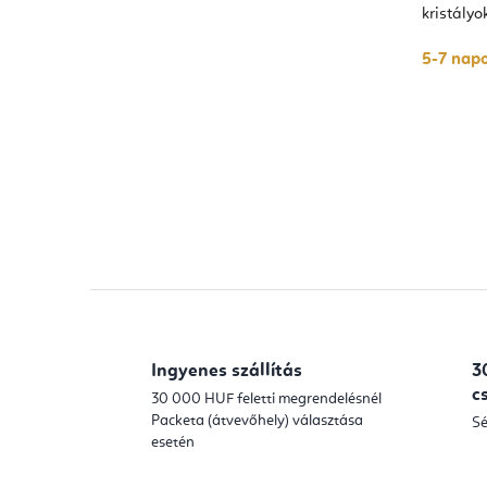
kristály
5-7 napo
Ingyenes szállítás
3
c
30 000 HUF feletti megrendelésnél
Packeta (átvevőhely) választása
Sé
esetén