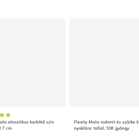
A
termék
átlagos
ala elasztikus karkötő szív
Flexity Mala rodonit és szürke 
értékelése
5-
l 7 cm
nyaklánc tollal, 108 gyöngy
ből
5,0