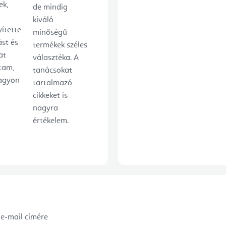
ek,
de mindig
kiváló
ítette
minőségű
ást és
termékek széles
at
választéka. A
tam,
tanácsokat
agyon
tartalmazó
cikkeket is
nagyra
értékelem.
 e-mail címére