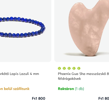
A
termék
átlagos
arkötő Lapis Lazuli 4 mm
Phoenix Gua Sha masszázskő 8
értékelése
5-
féldrágakövek
ből
5,0
csillag.
n belül szállítunk
Raktáron
(1 db)
Ft1 800
Ft1 80