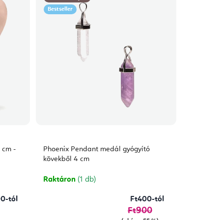
Bestseller
 cm -
Phoenix Pendant medál gyógyító
kövekből 4 cm
Raktáron
(1 db)
0-tól
Ft400-tól
Ft900