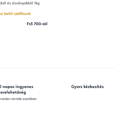
okból és ásványokból 1kg
n belül szállítunk
Ft3 700-tól
L
i
s
t
a
0 napos ingyenes
Gyors kézbesítés
i
serelehetőség
r
rtetlen termék esetében
á
n