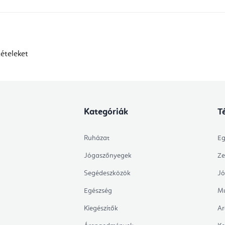
ételeket
Kategóriák
T
Ruházat
Eg
Jógaszőnyegek
Ze
Segédeszközök
Jó
Egészség
Mu
Kiegészítők
Ar