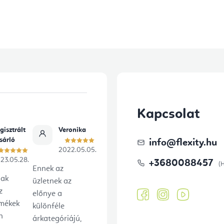
y
í
t
á
s
e
Kapcsolat
l
e
gisztrált
Veronika
sárló
info
@
flexity.hu
m
2022.05.05.
23.05.28.
e
+3680088457
Ennek az
i
lak
üzletnek az
z
előnye a
rmékek
különféle
n
árkategóriájú,