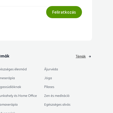
Feliratkozás
émák
Témák
észséges életmód
Ájurvéda
neterápia
Jóga
gastúdióknak
Pilates
nkahely és Home Office
Zen és meditáció
omaterápia
Egészséges alvás