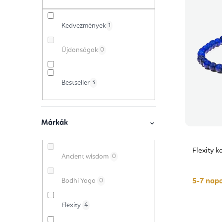
e
a
m
r
Kedvezmények
1
l
é
m
s
k
Újdonságok
0
é
ó
e
k
Bestseller
3
p
k
e
a
r
k
n
e
Márkák
l
e
n
Flexity k
i
Ancient wisdom
0
l
d
s
e
Bodhi Yoga
0
5-7 napo
t
z
Flexity
4
á
é