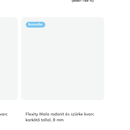
(akár: –55 %)
Bestseller
kvarc
Flexity Mala rodonit és szürke kvarc
karkötő tollal, 8 mm