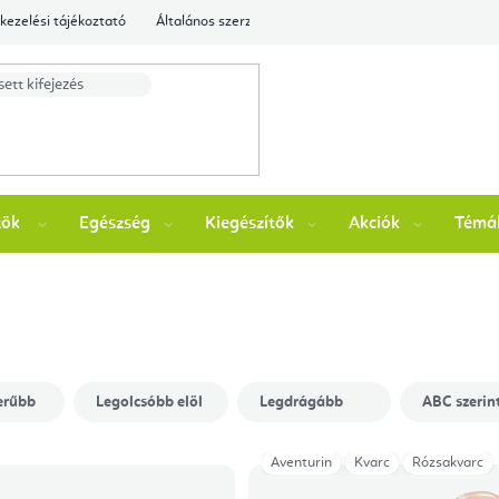
kezelési tájékoztató
Általános szerződési feltételek
Ellenőrizze a rende
zök
Egészség
Kiegészítők
Akciók
Témá
erűbb
Legolcsóbb elöl
Legdrágább
ABC szerin
Aventurin
Kvarc
Rózsakvarc