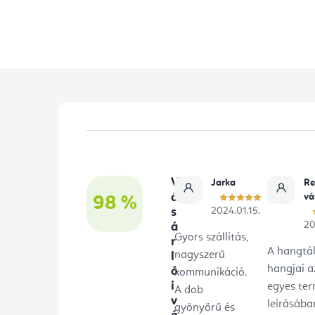
L
á
b
V
Jarka
Re
l
á
vá
98 %
s
2024.01.15.
é
20
á
Gyors szállítás,
r
c
A hangtá
nagyszerű
l
hangjai a
ó
kommunikáció.
i
egyes te
A dob
v
leírásába
gyönyörű és