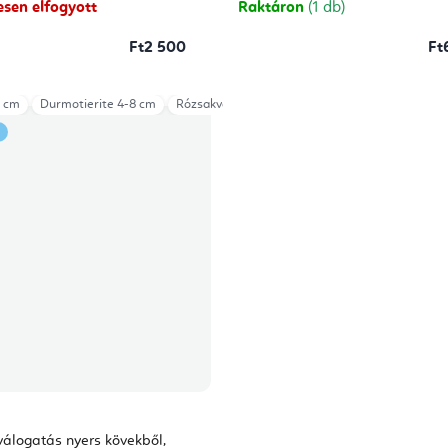
csillag.
esen elfogyott
Raktáron
(1 db)
Ft2 500
Ft
8 cm
Durmotierite 4-8 cm
Rózsakvarc 1-6 cm
Dalmata jáspis 3-8 cm
válogatás nyers kövekből,