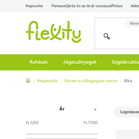
Ugrás
Kapcsolat
Panaszeljárás és az áruk visszaszállítása
Adat
a
fő
tartalomhoz
Ruházat
Jógaszőnyegek
Segédeszkö
Kezdőlap
Kiegészítők
Kövek a csillagjegyek szerint
Bika
Ár
O
T
Legnépsz
l
e
Ft
400
Ft
7100
termékek
T
d
r