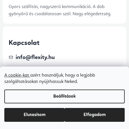
Gyors szállítás, nagyszerű kommunikáció. A dob
gyönyörű és csodálatosan szól. Nagy elégedettség.
Kapcsolat
info
@
flexity.hu
+3680088457
A cookie-kat
azért használjuk, hogy a legjobb
szolgáltatásokat nyújthassuk Neked.
Beállítások
Elutasítom
Elfogadom
Iratkozzon fel hírlevelünkre