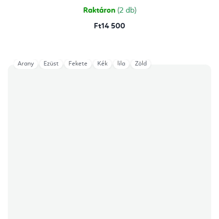
csillag.
Raktáron
(2 db)
Ft14 500
Arany
Ezüst
Fekete
Kék
lila
Zöld