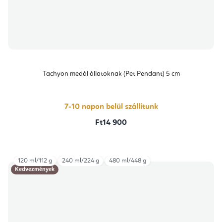
Tachyon medál állatoknak (Pet Pendant) 5 cm
7-10 napon belül szállítunk
Ft14 900
120 ml/112 g
240 ml/224 g
480 ml/448 g
Kedvezmények