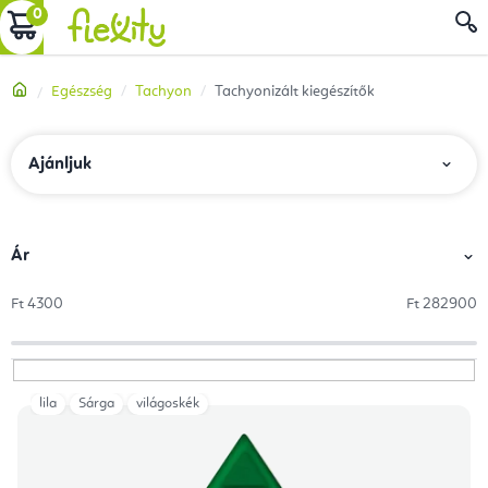
Ugrás
KOSÁR
a
fő
Kezdőlap
Egészség
Tachyon
Tachyonizált kiegészítők
tartalomhoz
T
Ajánljuk
e
r
m
Ár
é
Ft
4300
Ft
282900
k
e
k
lila
Sárga
világoskék
T
r
e
e
r
n