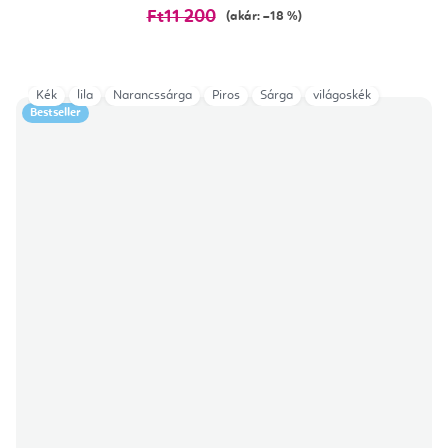
Ft11 200
(akár: –18 %)
Kék
lila
Narancssárga
Piros
Sárga
világoskék
Bestseller