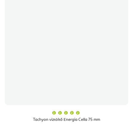
A
termék
átlagos
Tachyon víztöltő Energia Cella 75 mm
értékelése
5-
ből
5,0