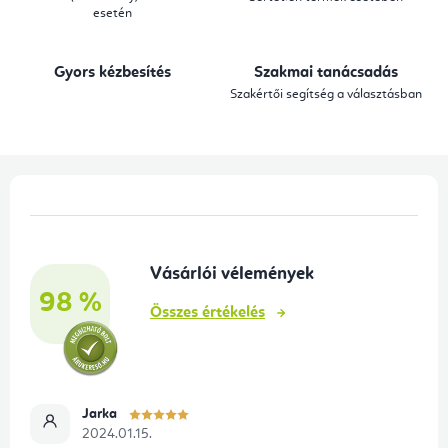
r
esetén
á
n
Gyors kézbesítés
Szakmai tanácsadás
y
Szakértői segítség a választásban
í
t
á
L
s
á
e
b
l
Vásárlói vélemények
l
e
98 %
é
m
Összes értékelés
e
c
i
Jarka
2024.01.15.