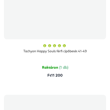
A
termék
átlagos
Tachyon Happy Souls férfi cipőbetét 41-49
értékelése
5-
ből
5,0
csillag.
Raktáron
(1 db)
Ft11 200