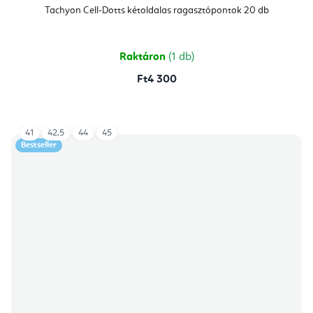
Tachyon Cell-Dotts kétoldalas ragasztópontok 20 db
Raktáron
(1 db)
Ft4 300
41
42,5
44
45
Bestseller