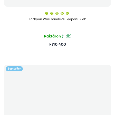
A
termék
átlagos
Tachyon Wristbands csuklópánt 2 db
értékelése
5-
ből
5,0
csillag.
Raktáron
(1 db)
Ft10 400
Bestseller