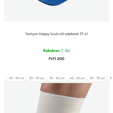
Tachyon Happy Souls női talpbetét 37-41
Raktáron
(1 db)
Ft11 200
45 - 50 cm
50 - 55 cm
35 - 40 cm
40 - 45 cm
30 - 35 cm
55