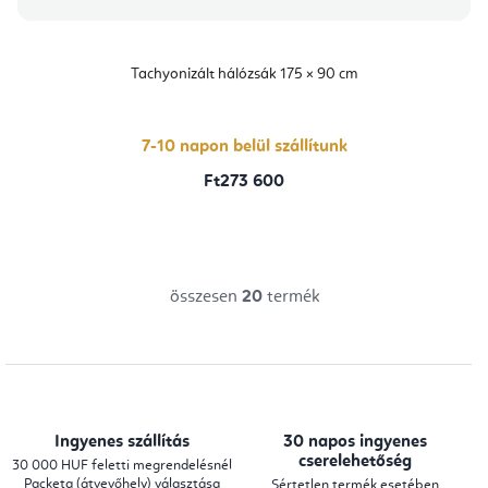
Tachyonizált hálózsák 175 × 90 cm
7-10 napon belül szállítunk
Ft273 600
összesen
20
termék
L
i
s
t
a
Ingyenes szállítás
30 napos ingyenes
i
cserelehetőség
30 000 HUF feletti megrendelésnél
Packeta (átvevőhely) választása
Sértetlen termék esetében