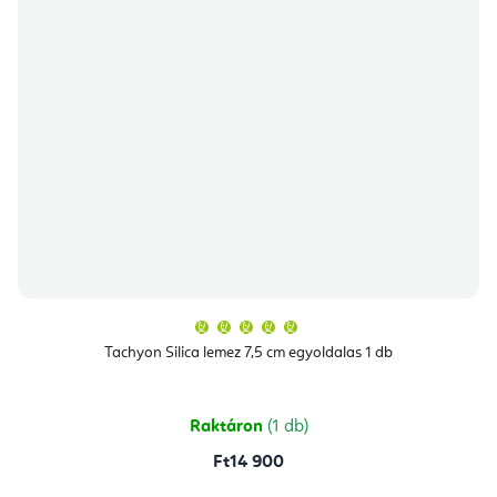
A
termék
átlagos
Tachyon Silica lemez 7,5 cm egyoldalas 1 db
értékelése
5-
ből
5,0
csillag.
Raktáron
(1 db)
Ft14 900