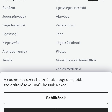
Ruházat
Egészséges életmód
Jógaszőnyegek
Ájurvéda
Segédeszközök
Zeneterápia
Egészség
Jóga
Kiegészítők
Jógastúdióknak
Árengedmények
Pilates
Témák
Munkahely és Home Office
Zen és meditáció
Aromaterápia
A cookie-kat
azért használjuk, hogy a legjobb
szolgáltatásokat nyújthassuk Neked.
Egészséges alvás
Kedvenceink
Beállítások
Copyright 2026
Flexity
. Minden jog fenntartva.
Süti beállítások szerkesztése