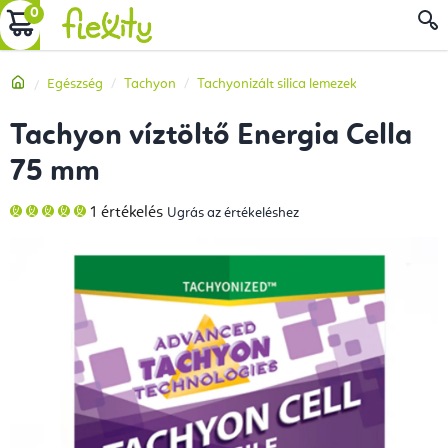
Ugrás
KOSÁR
a
fő
Kezdőlap
Egészség
Tachyon
Tachyonizált silica lemezek
tartalomhoz
Tachyon víztöltő Energia Cella
75 mm
A
1 értékelés
Ugrás az értékeléshez
termék
átlagos
értékelése
5-
ből
5,0
csillag.