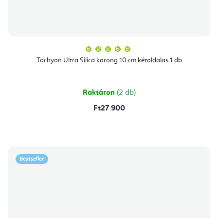
A
termék
átlagos
Tachyon Ultra Silica korong 10 cm kétoldalas 1 db
értékelése
5-
ből
5,0
csillag.
Raktáron
(2 db)
Ft27 900
Bestseller