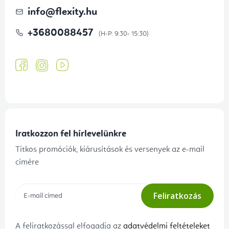
info
@
flexity.hu
+3680088457
Iratkozzon fel hírlevelünkre
Titkos promóciók, kiárusítások és versenyek az e-mail
címére
Feliratkozás
A feliratkozással elfogadja az
adatvédelmi feltételeket