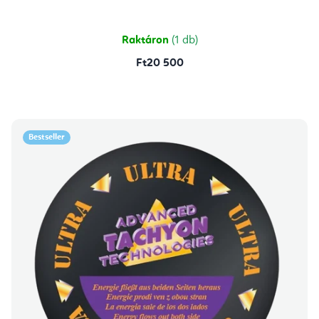
5-
ből
5,0
csillag.
Raktáron
(1 db)
Ft20 500
Bestseller