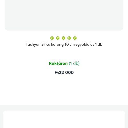
A
termék
átlagos
Tachyon Silica korong 10 cm egyoldalas 1 db
értékelése
5-
ből
5,0
csillag.
Raktáron
(1 db)
Ft22 000
L
á