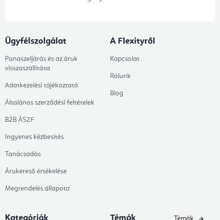
Ügyfélszolgálat
A Flexityről
Panaszeljárás és az áruk
Kapcsolat
visszaszállítása
Rólunk
Adatkezelési tájékoztató
Blog
Általános szerződési feltételek
B2B ÁSZF
Ingyenes kézbesítés
Tanácsadás
Árukereső értékelése
Megrendelés állapota
Kategóriák
Témák
Témák