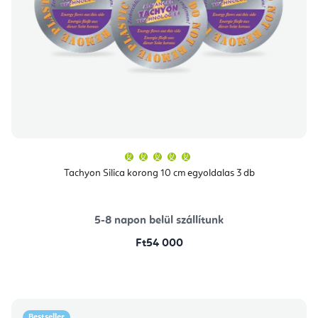
A
termék
átlagos
Tachyon Silica korong 10 cm egyoldalas 3 db
értékelése
5-
ből
5,0
csillag.
5-8 napon belül szállítunk
Ft54 000
Bestseller