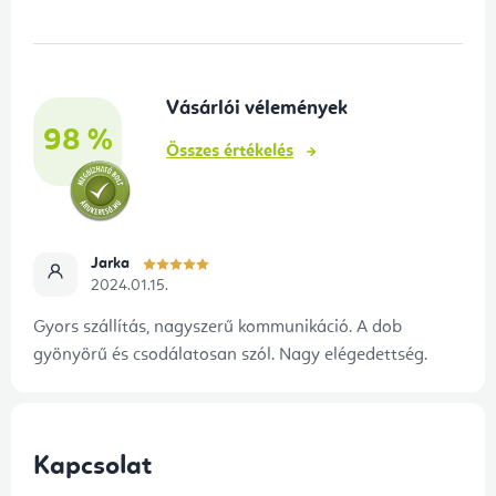
b
l
é
Vásárlói vélemények
c
98 %
Összes értékelés
Jarka
2024.01.15.
Gyors szállítás, nagyszerű kommunikáció. A dob
gyönyörű és csodálatosan szól. Nagy elégedettség.
Kapcsolat