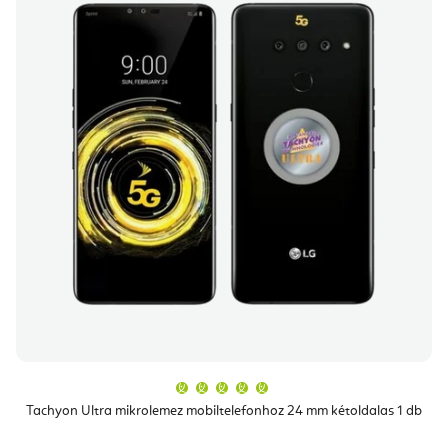
A
termék
átlagos
Tachyon Ultra mikrolemez mobiltelefonhoz 24 mm kétoldalas 1 db
értékelése
5-
ből