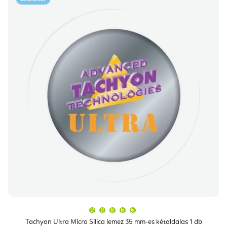
A
termék
átlagos
Tachyon Ultra Micro Silica lemez 35 mm-es kétoldalas 1 db
értékelése