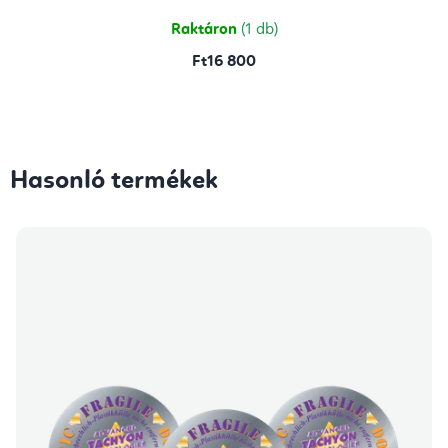
5,0
csillag.
Raktáron
(1 db)
Ft16 800
Hasonló termékek