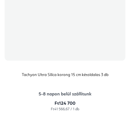
Tachyon Ultra Silica korong 15 cm kétoldalas 3 db
5-8 napon belül szállítunk
Ft124 700
Egységár:
Ft41 566,67 / 1 db