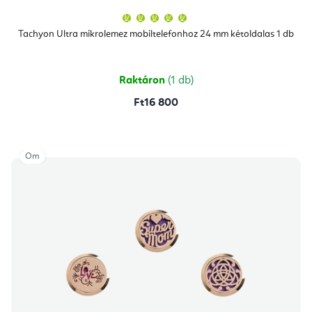
A
termék
átlagos
Tachyon Ultra mikrolemez mobiltelefonhoz 24 mm kétoldalas 1 db
értékelése
5-
ből
5,0
csillag.
Raktáron
(1 db)
Ft16 800
Om