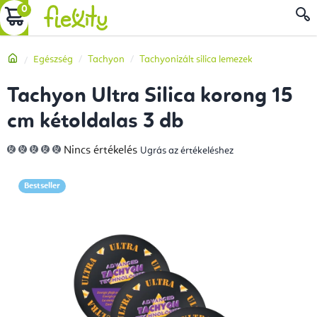
Ugrás
KOSÁR
a
fő
Kezdőlap
Egészség
Tachyon
Tachyonizált silica lemezek
tartalomhoz
Tachyon Ultra Silica korong 15
cm kétoldalas 3 db
A
Nincs értékelés
Ugrás az értékeléshez
termék
átlagos
értékelése
5-
Bestseller
ből
0,0
csillag.