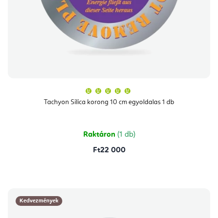
A
termék
átlagos
Tachyon Silica korong 10 cm egyoldalas 1 db
értékelése
5-
ből
5,0
csillag.
Raktáron
(1 db)
Ft22 000
Kedvezmények