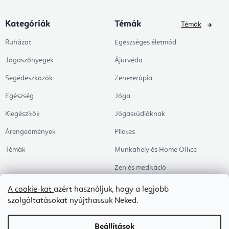
Kategóriák
Témák
Témák
Ruházat
Egészséges életmód
Jógaszőnyegek
Ájurvéda
Segédeszközök
Zeneterápia
Egészség
Jóga
Kiegészítők
Jógastúdióknak
Árengedmények
Pilates
Témák
Munkahely és Home Office
Zen és meditáció
Aromaterápia
A cookie-kat
azért használjuk, hogy a legjobb
szolgáltatásokat nyújthassuk Neked.
Egészséges alvás
Kedvenceink
Beállítások