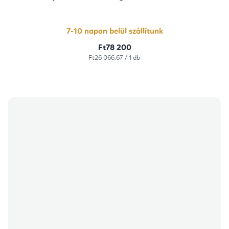
értékelése
5-
ből
5,0
csillag.
7-10 napon belül szállítunk
Ft78 200
Egységár:
Ft26 066,67 / 1 db