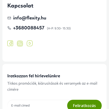
Kapcsolat
info
@
flexity.hu
+3680088457
Iratkozzon fel hírlevelünkre
Titkos promóciók, kiárusítások és versenyek az e-mail
címére
Feliratkozás