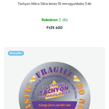
termék
átlagos
Tachyon Mikro Silica lemez 35 mm egyoldalas 3 db
értékelése
5-
ből
5,0
csillag.
Raktáron
(1 db)
Ft35 400
Bestseller