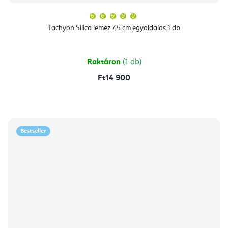
A
termék
átlagos
Tachyon Silica lemez 7,5 cm egyoldalas 1 db
értékelése
5-
ből
5,0
csillag.
Raktáron
(1 db)
Ft14 900
Bestseller