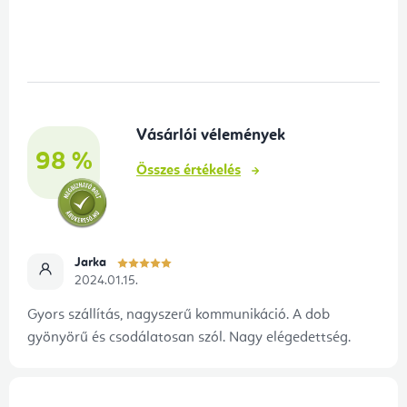
L
á
b
l
é
Vásárlói vélemények
c
98 %
Összes értékelés
Jarka
2024.01.15.
Gyors szállítás, nagyszerű kommunikáció. A dob
gyönyörű és csodálatosan szól. Nagy elégedettség.