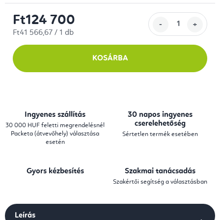
Ft124 700
Egységár:
Ft41 566,67 / 1 db
KOSÁRBA
Ingyenes szállítás
30 napos ingyenes
cserelehetőség
30 000 HUF feletti megrendelésnél
Packeta (átvevőhely) választása
Sértetlen termék esetében
esetén
Gyors kézbesítés
Szakmai tanácsadás
Szakértői segítség a választásban
Leírás