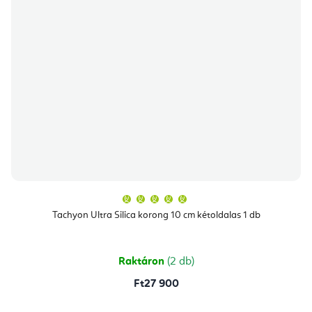
A
termék
átlagos
Tachyon Ultra Silica korong 10 cm kétoldalas 1 db
értékelése
5-
ből
5,0
csillag.
Raktáron
(2 db)
Ft27 900