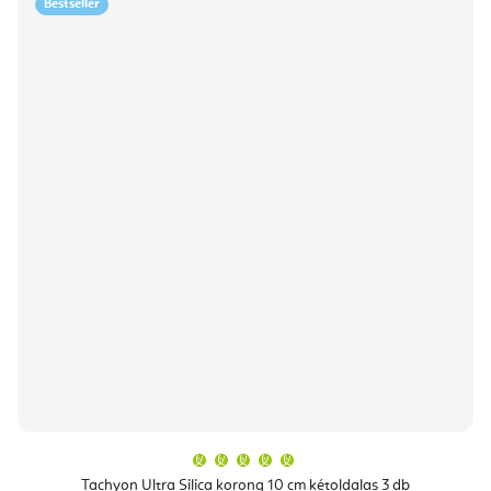
Bestseller
A
termék
átlagos
Tachyon Ultra Silica korong 10 cm kétoldalas 3 db