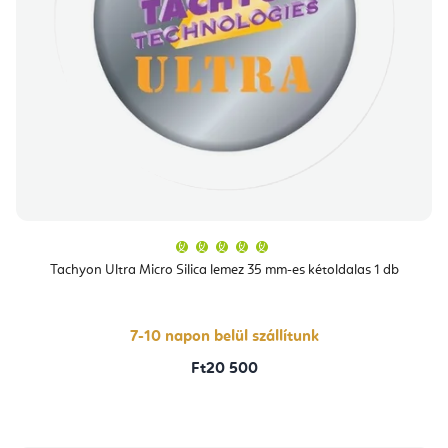
A
termék
átlagos
Tachyon Ultra Micro Silica lemez 35 mm-es kétoldalas 1 db
értékelése
5-
ből
5,0
csillag.
7-10 napon belül szállítunk
Ft20 500