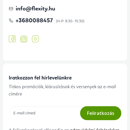
info
@
flexity.hu
+3680088457
Iratkozzon fel hírlevelünkre
Titkos promóciók, kiárusítások és versenyek az e-mail
címére
Feliratkozás