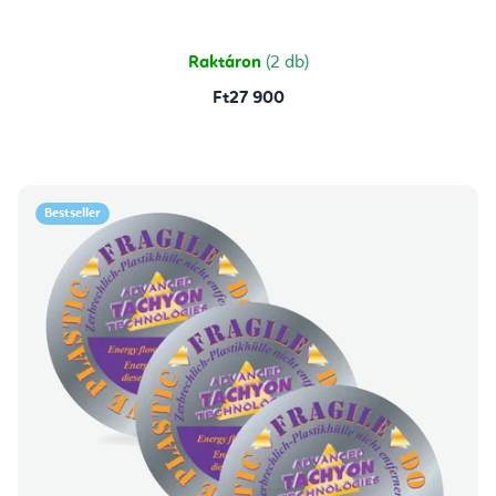
5-
ből
5,0
csillag.
Raktáron
(2 db)
Ft27 900
Bestseller