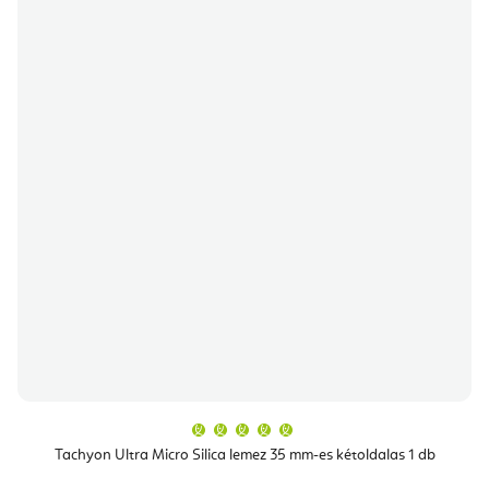
A
termék
átlagos
Tachyon Ultra Micro Silica lemez 35 mm-es kétoldalas 1 db
értékelése
5-