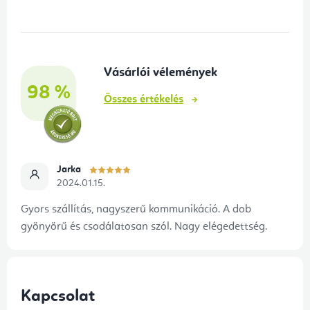
b
l
é
Vásárlói vélemények
c
98 %
Összes értékelés
Jarka
2024.01.15.
Gyors szállítás, nagyszerű kommunikáció. A dob
gyönyörű és csodálatosan szól. Nagy elégedettség.
Kapcsolat