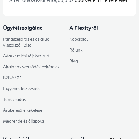
A feliratkozással elfogadja az
adatvédelmi feltételeket
Ügyfélszolgálat
A Flexityről
Panaszeljárás és az áruk
Kapcsolat
visszaszállítása
Rólunk
Adatkezelési tájékoztató
Blog
Általános szerződési feltételek
B2B ÁSZF
Ingyenes kézbesítés
Tanácsadás
Árukereső értékelése
Megrendelés állapota