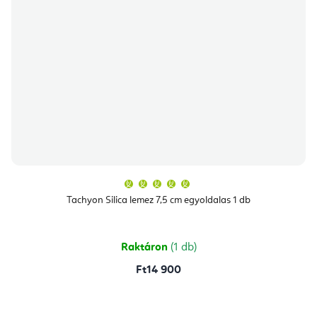
A
termék
átlagos
Tachyon Silica lemez 7,5 cm egyoldalas 1 db
értékelése
5-
ből
5,0
csillag.
Raktáron
(1 db)
Ft14 900