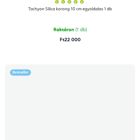
A
termék
átlagos
Tachyon Silica korong 10 cm egyoldalas 1 db
értékelése
5-
ből
5,0
csillag.
Raktáron
(1 db)
Ft22 000
Bestseller