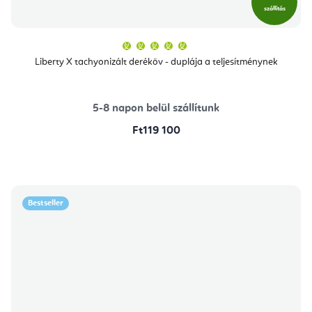
szállítás
A
termék
átlagos
Liberty X tachyonizált deréköv - duplája a teljesítménynek
értékelése
5-
ből
5,0
csillag.
5-8 napon belül szállítunk
Ft119 100
Bestseller