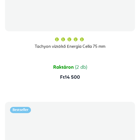
A
termék
átlagos
Tachyon víztöltő Energia Cella 75 mm
értékelése
5-
ből
5,0
csillag.
Raktáron
(2 db)
Ft14 500
Bestseller