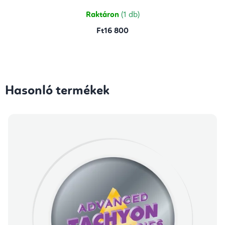
5,0
csillag.
Raktáron
(1 db)
Ft16 800
Hasonló termékek