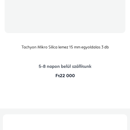
Tachyon Mikro Silica lemez 15 mm egyoldalas 3 db
5-8 napon belül szállítunk
Ft22 000
L
á