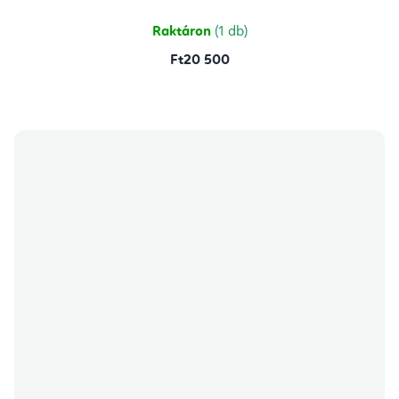
ből
5,0
csillag.
Raktáron
(1 db)
Ft20 500