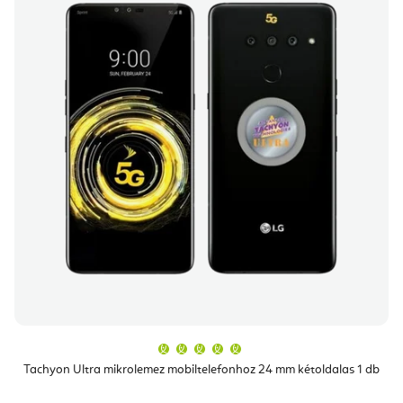
A
termék
átlagos
Tachyon Ultra mikrolemez mobiltelefonhoz 24 mm kétoldalas 1 db
értékelése
5-
ből