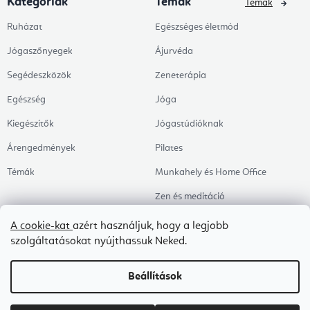
Kategóriák
Témák
Témák
Ruházat
Egészséges életmód
Jógaszőnyegek
Ájurvéda
Segédeszközök
Zeneterápia
Egészség
Jóga
Kiegészítők
Jógastúdióknak
Árengedmények
Pilates
Témák
Munkahely és Home Office
Zen és meditáció
Aromaterápia
A cookie-kat
azért használjuk, hogy a legjobb
szolgáltatásokat nyújthassuk Neked.
Egészséges alvás
Kedvenceink
Beállítások
Copyright 2026
Flexity
. Minden jog fenntartva.
Süti beállítások szerkesztése