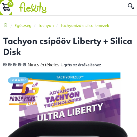
Ugrás
KOSÁR
a
fő
Kezdőlap
Egészség
Tachyon
Tachyonizált silica lemezek
tartalomhoz
Tachyon csípőöv Liberty + Silica
Disk
A
Nincs értékelés
Ugrás az értékeléshez
termék
átlagos
értékelése
5-
Bestseller
ből
0,0
csillag.