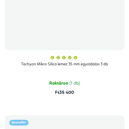
A
termék
átlagos
Tachyon Mikro Silica lemez 35 mm egyoldalas 3 db
értékelése
5-
ből
5,0
csillag.
Raktáron
(1 db)
Ft35 400
Bestseller