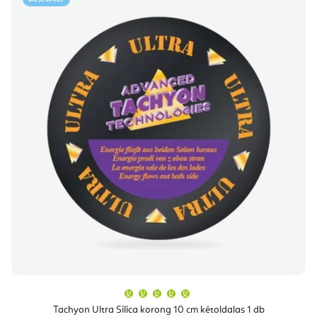
A
termék
átlagos
Tachyon Ultra Silica korong 10 cm kétoldalas 1 db
értékelése