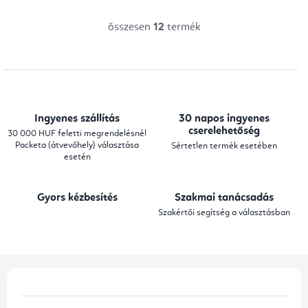
összesen
12
termék
L
i
s
t
a
Ingyenes szállítás
30 napos ingyenes
i
cserelehetőség
30 000 HUF feletti megrendelésnél
Packeta (átvevőhely) választása
Sértetlen termék esetében
r
esetén
á
n
Gyors kézbesítés
Szakmai tanácsadás
y
Szakértői segítség a választásban
í
t
á
L
s
á
e