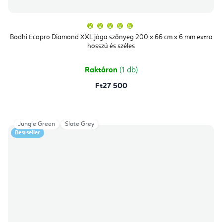
A
termék
átlagos
Bodhi Ecopro Diamond XXL jóga szőnyeg 200 x 66 cm x 6 mm extra
értékelése
hosszú és széles
5-
ből
5,0
csillag.
Raktáron
(1 db)
Ft27 500
Jungle Green
Slate Grey
Bestseller