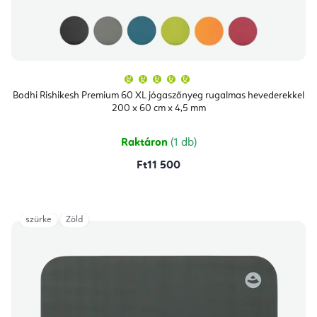
A
termék
átlagos
Bodhi Rishikesh Premium 60 XL jógaszőnyeg rugalmas hevederekkel
értékelése
200 x 60 cm x 4,5 mm
5-
ből
5,0
csillag.
Raktáron
(1 db)
Ft11 500
szürke
Zöld