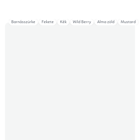
Barnásszürke
Fekete
Kék
Wild Berry
Alma zöld
Mustard