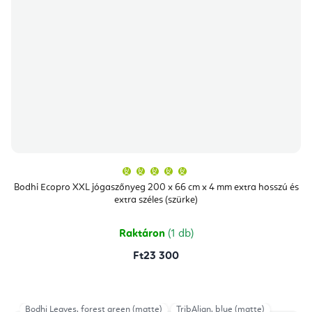
A
termék
átlagos
Bodhi Ecopro XXL jógaszőnyeg 200 x 66 cm x 4 mm extra hosszú és
értékelése
extra széles (szürke)
5-
ből
5,0
csillag.
Raktáron
(1 db)
Ft23 300
Bodhi Leaves, forest green (matte)
TribAlign, blue (matte)