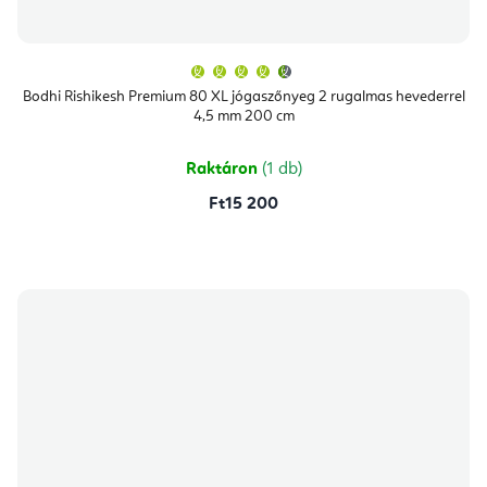
A
termék
átlagos
Bodhi Rishikesh Premium 80 XL jógaszőnyeg 2 rugalmas hevederrel
értékelése
4,5 mm 200 cm
5-
ből
4,9
csillag.
Raktáron
(1 db)
Ft15 200