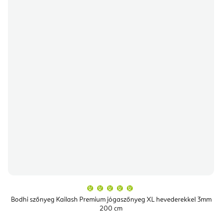
A
termék
átlagos
Bodhi szőnyeg Kailash Premium jógaszőnyeg XL hevederekkel 3mm
értékelése
200 cm
5-
ből
5,0