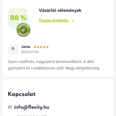
b
l
Vásárlói vélemények
l
e
98 %
é
m
Összes értékelés
e
c
i
Jarka
2024.01.15.
Gyors szállítás, nagyszerű kommunikáció. A dob
gyönyörű és csodálatosan szól. Nagy elégedettség.
Kapcsolat
info
@
flexity.hu