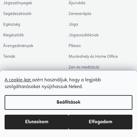
Jógaszőnyegek
Ájurvéda
Segédeszközök
Zeneterápia
Egészség
Jóga
Kiegészítők
Jógastúdióknak
Árengedmények
Pilates
Témák
Munkahely és Home Office
Zen és meditáció
Aromaterápia
A cookie-kat
azért használjuk, hogy a legjobb
szolgáltatásokat nyújthassuk Neked.
Egészséges alvás
Kedvenceink
Beállítások
Copyright 2026
Flexity
. Minden jog fenntartva.
Süti beállítások szerkesztése
Elutasítom
Elfogadom
Shoptet Premium készítette