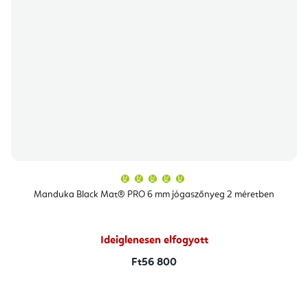
A
termék
átlagos
Manduka Black Mat® PRO 6 mm jógaszőnyeg 2 méretben
értékelése
5-
ből
5,0
csillag.
Ideiglenesen elfogyott
Ft56 800