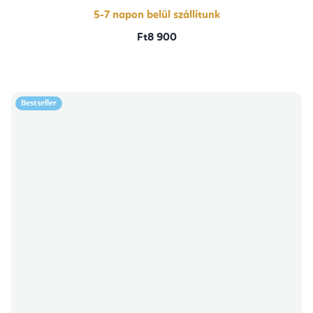
csillag.
5-7 napon belül szállítunk
Ft8 900
Bestseller