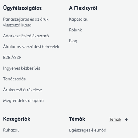
Ügyfélszolgálat
A Flexityről
Panaszeljárás és az áruk
Kapcsolat
visszaszállítása
Rólunk
Adatkezelési tájékoztató
Blog
Általános szerződési feltételek
B2B ÁSZF
Ingyenes kézbesítés
Tanácsadás
Árukereső értékelése
Megrendelés állapota
Kategóriák
Témák
Témák
Ruházat
Egészséges életmód