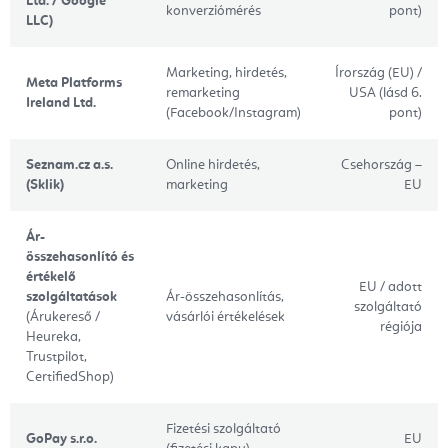
Ltd. / Google
konverziómérés
pont)
LLC)
Marketing, hirdetés,
Írország (EU) /
Meta Platforms
remarketing
USA (lásd 6.
Ireland Ltd.
(Facebook/Instagram)
pont)
Seznam.cz a.s.
Online hirdetés,
Csehország –
(Sklik)
marketing
EU
Ár-
összehasonlító és
értékelő
EU / adott
szolgáltatások
Ár-összehasonlítás,
szolgáltató
(Árukereső /
vásárlói értékelések
régiója
Heureka,
Trustpilot,
CertifiedShop)
Fizetési szolgáltató
GoPay s.r.o.
EU