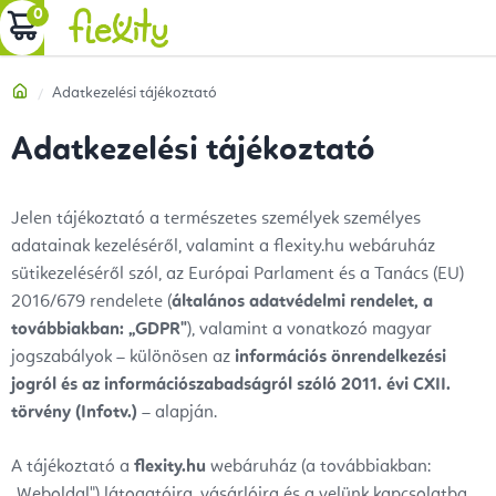
Ugrás
KOSÁR
a
fő
Kezdőlap
Adatkezelési tájékoztató
tartalomhoz
Adatkezelési tájékoztató
Jelen tájékoztató a természetes személyek személyes
adatainak kezeléséről, valamint a flexity.hu webáruház
sütikezeléséről szól, az Európai Parlament és a Tanács (EU)
2016/679 rendelete (
általános adatvédelmi rendelet, a
továbbiakban: „GDPR"
), valamint a vonatkozó magyar
jogszabályok – különösen az
információs önrendelkezési
jogról és az információszabadságról szóló 2011. évi CXII.
törvény (Infotv.)
– alapján.
A tájékoztató a
flexity.hu
webáruház (a továbbiakban:
„Weboldal") látogatóira, vásárlóira és a velünk kapcsolatba