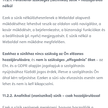
11.2.1. Feltétlenül szükséges (technikai) sütik – hozzájárulás
nélkül
Ezek a sütik nélkülözhetetlenek a Weboldal alapvető
működéséhez: lehetővé teszik az oldalon való navigálást, a
kosár működését, a bejelentkezést, a biztonsági funkciókat és
a beállítások (pl. nyelv) megjegyzését. E sütik nélkül a
Weboldal nem működne megfelelően.
Ezekhez a sütikhez nincs szükség az Ön előzetes
hozzájárulására
, és
nem is szükséges „elfogadnia" őket
– az
Eht. és a GDPR alapján jogalapjuk a szolgáltatás
nyújtásához fűződő jogos érdek, illetve a szolgáltatás Ön
által kért teljesítése. Ezeket a süti-sáv elutasítás esetén sem
lehet és nem is kell kikapcsolni.
11.2.2. Analitikai (statisztikai) sütik – csak hozzájárulással
Ezek a sütik segítenek megérteni, hogyan használják a