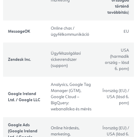
marketing
országba
történő
továbbítás
)
Online chat /
MessageOK
EU
ügyfélkommunikáció
USA
Ügyfélszolgálati
(harmadik
Zendesk Inc.
ticketrendszer
ország – lásd
(support)
6. pont)
Analytics, Google Tag
Manager (GTM),
Írország (EU) /
Google Ireland
Google Cloud –
USA (lásd 6.
Ltd. / Google LLC
BigQuery:
pont)
webanalitika és mérés
Google Ads
Online hirdetés,
Írország (EU) /
(Google Ireland
marketing,
USA (lásd 6.