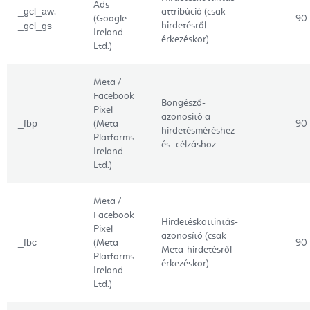
Ads
_gcl_aw
,
attribúció (csak
(Google
90
_gcl_gs
hirdetésről
Ireland
érkezéskor)
Ltd.)
Meta /
Facebook
Böngésző-
Pixel
azonosító a
_fbp
(Meta
90
hirdetésméréshez
Platforms
és -célzáshoz
Ireland
Ltd.)
Meta /
Facebook
Hirdetéskattintás-
Pixel
azonosító (csak
_fbc
(Meta
90
Meta-hirdetésről
Platforms
érkezéskor)
Ireland
Ltd.)