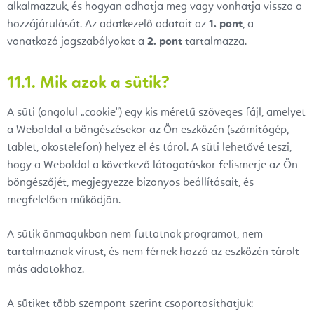
alkalmazzuk, és hogyan adhatja meg vagy vonhatja vissza a
hozzájárulását. Az adatkezelő adatait az
1. pont
, a
vonatkozó jogszabályokat a
2. pont
tartalmazza.
11.1. Mik azok a sütik?
A süti (angolul „cookie") egy kis méretű szöveges fájl, amelyet
a Weboldal a böngészésekor az Ön eszközén (számítógép,
tablet, okostelefon) helyez el és tárol. A süti lehetővé teszi,
hogy a Weboldal a következő látogatáskor felismerje az Ön
böngészőjét, megjegyezze bizonyos beállításait, és
megfelelően működjön.
A sütik önmagukban nem futtatnak programot, nem
tartalmaznak vírust, és nem férnek hozzá az eszközén tárolt
más adatokhoz.
A sütiket több szempont szerint csoportosíthatjuk: