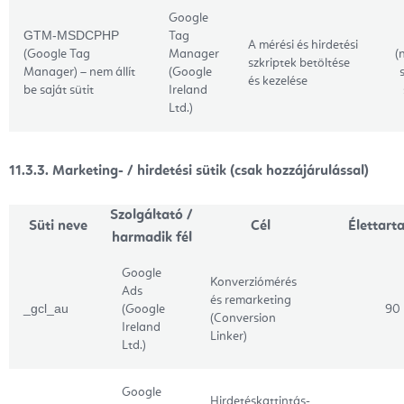
Google
GTM-MSDCPHP
Tag
A mérési és hirdetési
(Google Tag
Manager
(
szkriptek betöltése
Manager) – nem állít
(Google
és kezelése
be saját sütit
Ireland
Ltd.)
11.3.3. Marketing- / hirdetési sütik (csak hozzájárulással)
Szolgáltató /
Süti neve
Cél
Élettart
harmadik fél
Google
Konverziómérés
Ads
és remarketing
_gcl_au
(Google
90
(Conversion
Ireland
Linker)
Ltd.)
Google
Hirdetéskattintás-