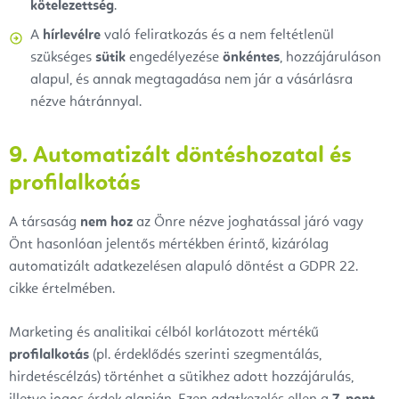
kötelezettség
.
A
hírlevélre
való feliratkozás és a nem feltétlenül
szükséges
sütik
engedélyezése
önkéntes
, hozzájáruláson
alapul, és annak megtagadása nem jár a vásárlásra
nézve hátránnyal.
9. Automatizált döntéshozatal és
profilalkotás
A társaság
nem hoz
az Önre nézve joghatással járó vagy
Önt hasonlóan jelentős mértékben érintő, kizárólag
automatizált adatkezelésen alapuló döntést a GDPR 22.
cikke értelmében.
Marketing és analitikai célból korlátozott mértékű
profilalkotás
(pl. érdeklődés szerinti szegmentálás,
hirdetéscélzás) történhet a sütikhez adott hozzájárulás,