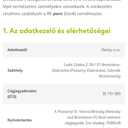
lépő természetes személyekre vonatkozik. A sütikezelés
részletes szabályait a
11. pont
(Sütik) tartalmazza.
1. Az adatkezelő és elérhetőségei
Adatkezelő
flexity s.r.o.
Ľuda Zúbka 2, 841 01 Bratislava-
Székhely
Dúbravka (Pozsony-Dúbravka), Szlovák
Köztársaság
Cégjegyzékszám
35 731 389
(IČO)
A Pozsonyi III. Városi Bíróság (Mestský
súd Bratislava III) által vezetett
Nyilvántartás
cégjegyzék, Sro részleg, 15884/B