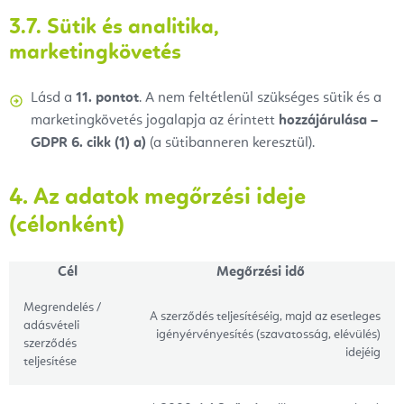
3.7. Sütik és analitika,
marketingkövetés
Lásd a
11. pontot
. A nem feltétlenül szükséges sütik és a
marketingkövetés jogalapja az érintett
hozzájárulása –
GDPR 6. cikk (1) a)
(a sütibanneren keresztül).
4. Az adatok megőrzési ideje
(célonként)
Cél
Megőrzési idő
Megrendelés /
A szerződés teljesítéséig, majd az esetleges
adásvételi
igényérvényesítés (szavatosság, elévülés)
szerződés
idejéig
teljesítése