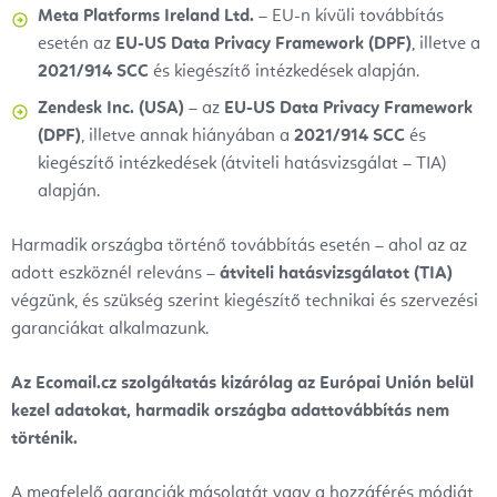
Meta Platforms Ireland Ltd.
– EU-n kívüli továbbítás
esetén az
EU-US Data Privacy Framework (DPF)
, illetve a
2021/914 SCC
és kiegészítő intézkedések alapján.
Zendesk Inc. (USA)
– az
EU-US Data Privacy Framework
(DPF)
, illetve annak hiányában a
2021/914 SCC
és
kiegészítő intézkedések (átviteli hatásvizsgálat – TIA)
alapján.
Harmadik országba történő továbbítás esetén – ahol az az
adott eszköznél releváns –
átviteli hatásvizsgálatot (TIA)
végzünk, és szükség szerint kiegészítő technikai és szervezési
garanciákat alkalmazunk.
Az Ecomail.cz szolgáltatás kizárólag az Európai Unión belül
kezel adatokat, harmadik országba adattovábbítás nem
történik.
A megfelelő garanciák másolatát vagy a hozzáférés módját