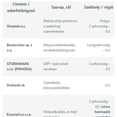
Címzett /
Szerep, cél
Székhely / régió
adatfeldolgozó
Webáruház-platform,
Prága,
Shoptet a.s.
a webshop
Csehország –
üzemeltetése
EU
BaseLinker sp. z
Megrendeléskezelés,
Lengyelország
o.o.
rendelésfeldolgozás
– EU
STORMWARE
ERP / számviteli
Csehország –
s.r.o. (POHODA)
rendszer
EU
Számlázás,
Doklado.sk
EU
bizonylatkiállítás
Csehország –
EU (
nincs
Hírlevélküldés, e-mail
harmadik
Ecomail.cz s.r.o.