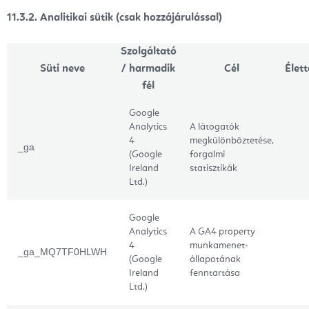
11.3.2. Analitikai sütik (csak hozzájárulással)
Szolgáltató
Süti neve
/ harmadik
Cél
Élet
fél
Google
Analytics
A látogatók
4
megkülönböztetése,
_ga
(Google
forgalmi
Ireland
statisztikák
Ltd.)
Google
Analytics
A GA4 property
4
munkamenet-
_ga_MQ7TF0HLWH
(Google
állapotának
Ireland
fenntartása
Ltd.)