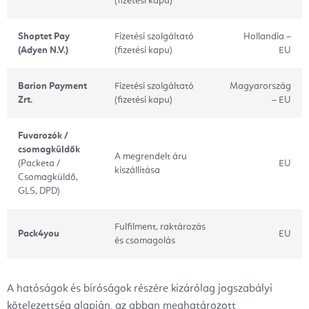
(fizetési kapu)
Shoptet Pay
Fizetési szolgáltató
Hollandia –
(Adyen N.V.)
(fizetési kapu)
EU
Barion Payment
Fizetési szolgáltató
Magyarország
Zrt.
(fizetési kapu)
– EU
Fuvarozók /
csomagküldők
A megrendelt áru
(Packeta /
EU
kiszállítása
Csomagküldő,
GLS, DPD)
Fulfilment, raktározás
Pack4you
EU
és csomagolás
A hatóságok és bíróságok részére kizárólag jogszabályi
kötelezettség alapján, az abban meghatározott