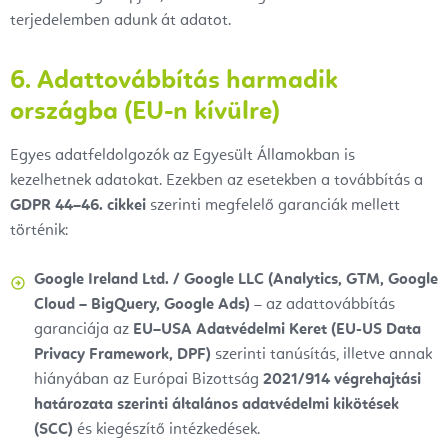
terjedelemben adunk át adatot.
6. Adattovábbítás harmadik
országba (EU-n kívülre)
Egyes adatfeldolgozók az Egyesült Államokban is
kezelhetnek adatokat. Ezekben az esetekben a továbbítás a
GDPR 44–46. cikkei
szerinti megfelelő garanciák mellett
történik:
Google Ireland Ltd. / Google LLC (Analytics, GTM, Google
Cloud – BigQuery, Google Ads)
– az adattovábbítás
garanciája az
EU–USA Adatvédelmi Keret (EU-US Data
Privacy Framework, DPF)
szerinti tanúsítás, illetve annak
hiányában az Európai Bizottság
2021/914 végrehajtási
határozata szerinti általános adatvédelmi kikötések
(SCC)
és kiegészítő intézkedések.