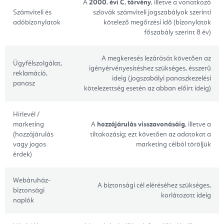
A
2000. évi C. törvény
, illetve a vonatkozó
Számviteli és
szlovák számviteli jogszabályok szerinti
adóbizonylatok
kötelező megőrzési idő (bizonylatok
főszabály szerint 8 év)
A megkeresés lezárását követően az
Ügyfélszolgálat,
igényérvényesítéshez szükséges, ésszerű
reklamáció,
ideig (jogszabályi panaszkezelési
panasz
kötelezettség esetén az abban előírt ideig)
Hírlevél /
marketing
A
hozzájárulás visszavonásáig
, illetve a
(hozzájárulás
tiltakozásig; ezt követően az adatokat a
vagy jogos
marketing célból töröljük
érdek)
Webáruház-
A biztonsági cél eléréséhez szükséges,
biztonsági
korlátozott ideig
naplók