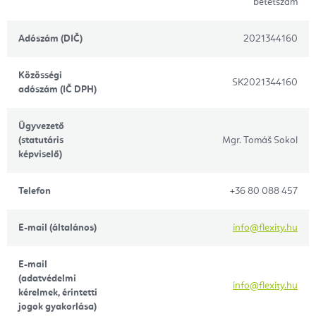
betétszám
Adószám (DIČ)
2021344160
Közösségi
SK2021344160
adószám (IČ DPH)
Ügyvezető
(statutáris
Mgr. Tomáš Sokol
képviselő)
Telefon
+36 80 088 457
E-mail (általános)
info@flexity.hu
E-mail
(adatvédelmi
info@flexity.hu
kérelmek, érintetti
jogok gyakorlása)