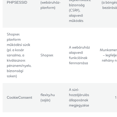
bejelentkezés,
PHPSESSID
(webáruház-
(a böngé
biztonság
platform)
bezárásá
(CSRF),
alapvető
működés
Shoptet
platform
működési sütik
A webáruház
(pl. a kosár
Munkamen
alapvető
tartalma, a
Shoptet
– legfelj
funkcióinak
kiválasztott
néhány 
fenntartása
pénznem/nyelv,
biztonsági
token)
A süti-
flexity.hu
hozzájárulás
CookieConsent
1
(saját)
állapotának
megjegyzése