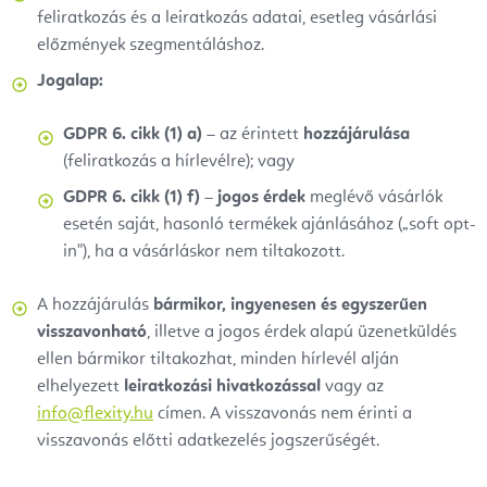
feliratkozás és a leiratkozás adatai, esetleg vásárlási
előzmények szegmentáláshoz.
Jogalap:
GDPR 6. cikk (1) a)
– az érintett
hozzájárulása
(feliratkozás a hírlevélre); vagy
GDPR 6. cikk (1) f)
–
jogos érdek
meglévő vásárlók
esetén saját, hasonló termékek ajánlásához („soft opt-
in"), ha a vásárláskor nem tiltakozott.
A hozzájárulás
bármikor, ingyenesen és egyszerűen
visszavonható
, illetve a jogos érdek alapú üzenetküldés
ellen bármikor tiltakozhat, minden hírlevél alján
elhelyezett
leiratkozási hivatkozással
vagy az
info@flexity.hu
címen. A visszavonás nem érinti a
visszavonás előtti adatkezelés jogszerűségét.