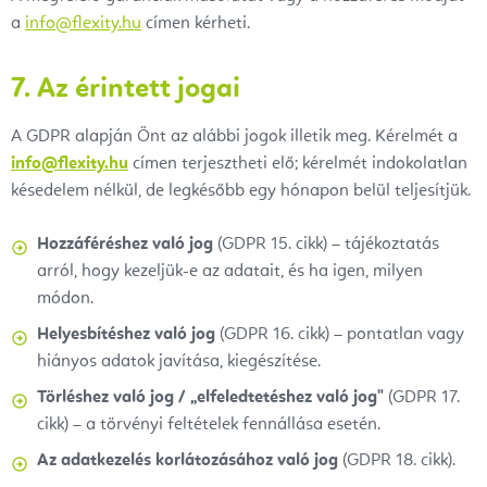
a
info@flexity.hu
címen kérheti.
7. Az érintett jogai
A GDPR alapján Önt az alábbi jogok illetik meg. Kérelmét a
info@flexity.hu
címen terjesztheti elő; kérelmét indokolatlan
késedelem nélkül, de legkésőbb egy hónapon belül teljesítjük.
Hozzáféréshez való jog
(GDPR 15. cikk) – tájékoztatás
arról, hogy kezeljük-e az adatait, és ha igen, milyen
módon.
Helyesbítéshez való jog
(GDPR 16. cikk) – pontatlan vagy
hiányos adatok javítása, kiegészítése.
Törléshez való jog / „elfeledtetéshez való jog"
(GDPR 17.
cikk) – a törvényi feltételek fennállása esetén.
Az adatkezelés korlátozásához való jog
(GDPR 18. cikk).