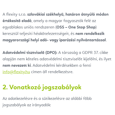
A flexity s.r.o.
szlovákiai székhelyű, határon átnyúló módon
értékesítő eladó
, amely a magyar fogyasztók felé az
egyablakos uniós rendszeren (
OSS – One Stop Shop
)
keresztül teljesíti héakötelezettségeit, és
nem rendelkezik
magyarországi helyi adó- vagy iparűzési nyilvántartással
.
Adatvédelmi tisztviselő (DPO):
A társaság a GDPR 37. cikke
alapján nem köteles adatvédelmi tisztviselőt kijelölni, és ilyet
nem nevezett ki
. Adatvédelmi kérdésekben a fenti
info@flexity.hu
címen áll rendelkezésre.
2. Vonatkozó jogszabályok
Az adatkezelésre és a sütikezelésre az alábbi főbb
jogszabályok az irányadók: