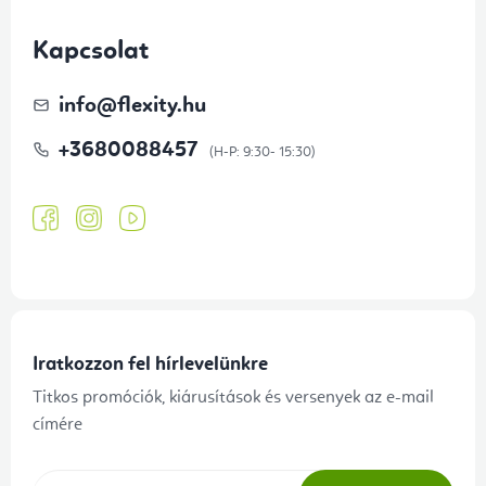
Kapcsolat
info
@
flexity.hu
+3680088457
Iratkozzon fel hírlevelünkre
Titkos promóciók, kiárusítások és versenyek az e-mail
címére