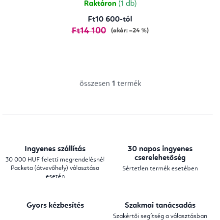
Raktáron
(1 db)
Ft10 600-tól
Ft14 100
(akár: –24 %)
összesen
1
termék
L
i
s
t
a
Ingyenes szállítás
30 napos ingyenes
i
cserelehetőség
30 000 HUF feletti megrendelésnél
Packeta (átvevőhely) választása
Sértetlen termék esetében
r
esetén
á
n
Gyors kézbesítés
Szakmai tanácsadás
y
Szakértői segítség a választásban