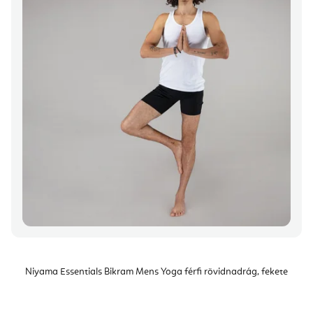
m
d
é
e
k
z
e
é
k
s
l
e
i
s
t
á
j
a
Niyama Essentials Bikram Mens Yoga férfi rövidnadrág, fekete