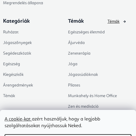
Megrendelés állapota
Kategóriák
Témák
Témák
Ruházat
Egészséges életmód
Jógaszőnyegek
Ájurvéda
Segédeszközök
Zeneterápia
Egészség
Jóga
Kiegészítők
Jógastúdióknak
Árengedmények
Pilates
Témák
Munkahely és Home Office
Zen és meditáció
Aromaterápia
A cookie-kat
azért használjuk, hogy a legjobb
szolgáltatásokat nyújthassuk Neked.
Egészséges alvás