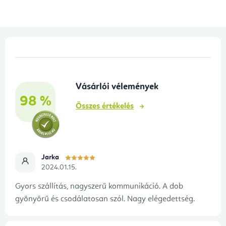
í
t
á
L
s
á
e
b
l
Vásárlói vélemények
l
e
98 %
é
m
Összes értékelés
e
c
i
Jarka
2024.01.15.
Gyors szállítás, nagyszerű kommunikáció. A dob
gyönyörű és csodálatosan szól. Nagy elégedettség.