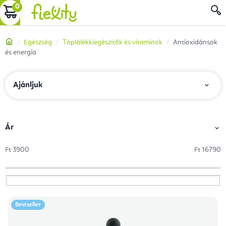
Ugrás
KOSÁR
a
fő
Kezdőlap
Egészség
Táplálékkiegészítők és vitaminok
Antioxidánsok
tartalomhoz
és energia
T
Ajánljuk
e
r
m
Ár
é
Ft
3900
Ft
16790
k
e
k
T
r
Bestseller
e
e