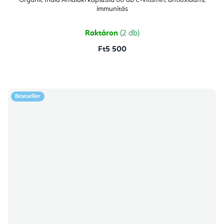
Organic India Amalaki kapszula 60 db C-vitamin, antioxidáns,
immunitás
Raktáron
(2 db)
Ft5 500
Bestseller