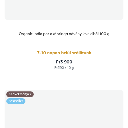
Organic India por a Moringa növény leveleiből 100 g
7-10 napon belül szállítunk
Ft3 900
Egységár:
Ft390 / 10 g
Kedvezmények
Bestseller