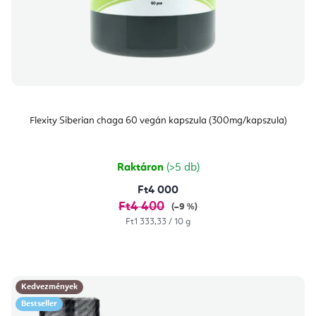
Flexity Siberian chaga 60 vegán kapszula (300mg/kapszula)
Raktáron
(>5 db)
Ft4 000
Ft4 400
(–9 %)
Egységár:
Ft1 333,33 / 10 g
Kedvezmények
Bestseller