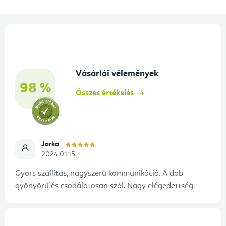
t
á
L
s
á
e
b
l
Vásárlói vélemények
l
e
98 %
é
m
Összes értékelés
e
c
i
Jarka
2024.01.15.
Gyors szállítás, nagyszerű kommunikáció. A dob
gyönyörű és csodálatosan szól. Nagy elégedettség.