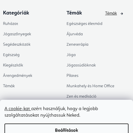
Kategóriák
Témák
Témák
Ruházat
Egészséges életmód
Jógaszőnyegek
Ájurvéda
Segédeszközök
Zeneterápia
Egészség
Jóga
Kiegészítők
Jógastúdióknak
Árengedmények
Pilates
Témák
Munkahely és Home Office
Zen és meditáció
Aromaterápia
A cookie-kat
azért használjuk, hogy a legjobb
szolgáltatásokat nyújthassuk Neked.
Egészséges alvás
Kedvenceink
Beállítások