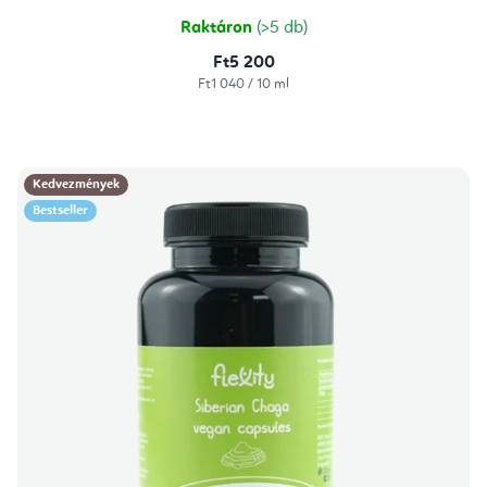
5,0
csillag.
Raktáron
(>5 db)
Ft5 200
Egységár:
Ft1 040 / 10 ml
Kedvezmények
Bestseller