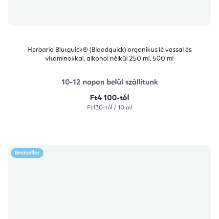
Herbaria Blutquick® (Bloodquick) organikus lé vassal és
vitaminokkal, alkohol nélkül 250 ml, 500 ml
10-12 napon belül szállítunk
Ft4 100-tól
Egységár:
Ft130-tól / 10 ml
Bestseller