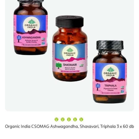
A
termék
átlagos
Organic India CSOMAG Ashwagandha, Shatavari, Triphala 3 x 60 db
értékelése
5-
ből