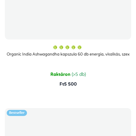
A
termék
átlagos
Organic India Ashwagandha kapszula 60 db energia, vitalitás, szex
értékelése
5-
ből
5,0
csillag.
Raktáron
(>5 db)
Ft5 500
Bestseller