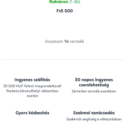
Raktáron
(1 db)
Ft5 500
összesen
14
termék
L
i
s
t
a
Ingyenes szállítás
30 napos ingyenes
i
cserelehetőség
30 000 HUF feletti megrendelésnél
Packeta (átvevőhely) választása
Sértetlen termék esetében
r
esetén
á
n
Gyors kézbesítés
Szakmai tanácsadás
y
Szakértői segítség a választásban
í