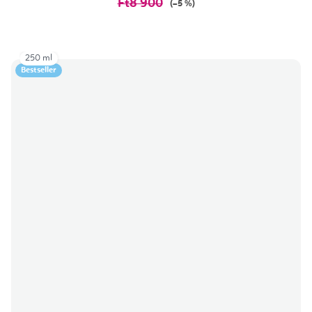
Ft8 900
(–5 %)
250 ml
Bestseller