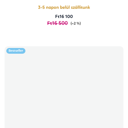
5,0
csillag.
3-5 napon belül szállítunk
Ft16 100
Ft16 500
(–2 %)
Bestseller