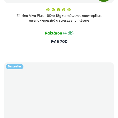
A
termék
átlagos
Zinzino Viva Plus + 60tb 18g természetes nootropikus
értékelése
étrendkiegészítő a stressz enyhítésére
5-
ből
5,0
csillag.
Raktáron
(4 db)
Ft15 700
Bestseller