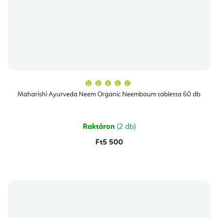
A
termék
átlagos
Maharishi Ayurveda Neem Organic Neembaum tabletta 60 db
értékelése
5-
ből
5,0
csillag.
Raktáron
(2 db)
Ft5 500