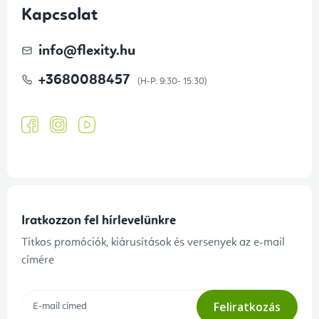
Kapcsolat
info
@
flexity.hu
+3680088457
Iratkozzon fel hírlevelünkre
Titkos promóciók, kiárusítások és versenyek az e-mail
címére
Feliratkozás