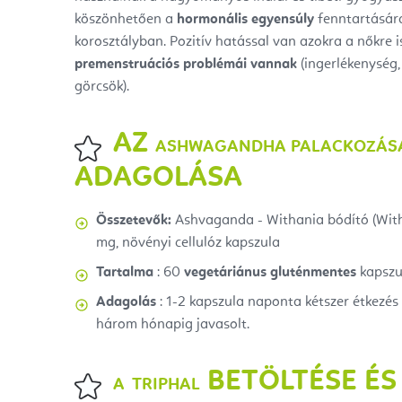
köszönhetően a
hormonális egyensúly
fenntartásár
korosztályban. Pozitív hatással van azokra a nőkre i
premenstruációs problémái vannak
(ingerlékenység,
görcsök).
AZ
ASHWAGANDHA PALACKOZÁS
ADAGOLÁSA
Összetevők:
Ashvaganda - Withania bódító (Wit
mg, növényi cellulóz kapszula
Tartalma
: 60
vegetáriánus gluténmentes
kapszu
Adagolás
: 1-2 kapszula naponta kétszer étkezés
három hónapig javasolt.
BETÖLTÉSE É
A
TRIPHAL