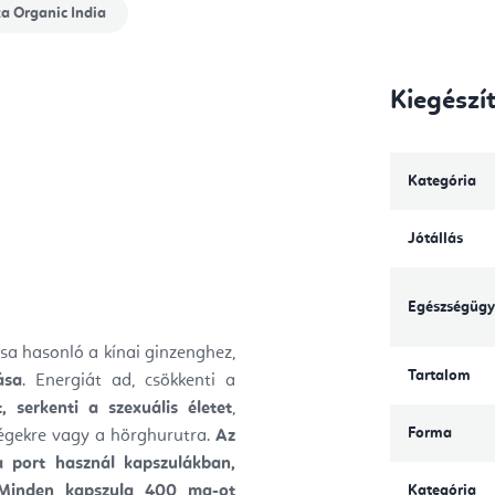
ka
Organic India
Kiegészí
Kategória
Jótállás
Egészségügy
a hasonló a kínai ginzenghez,
Tartalom
ása
. Energiát ad, csökkenti a
, serkenti a szexuális életet
,
Forma
ségekre vagy a hörghurutra.
Az
ta port használ kapszulákban,
inden kapszula 400 mg-ot
Kategória