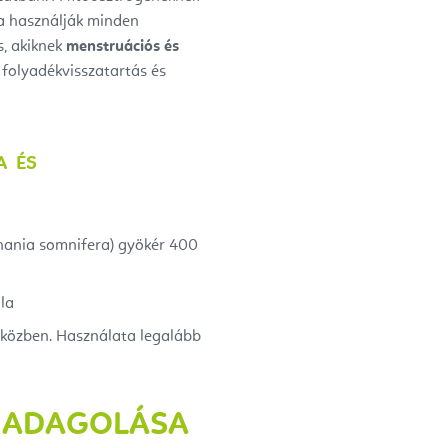
a használják minden
s, akiknek
menstruációs és
 folyadékvisszatartás és
A
ÉS
hania somnifera) gyökér 400
la
 közben. Használata legalább
S ADAGOLÁSA