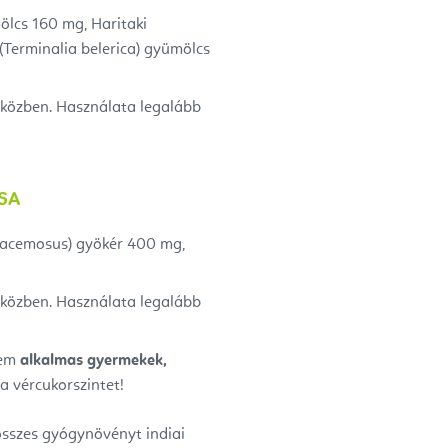
ölcs 160 mg, Haritaki
(Terminalia belerica) gyümölcs
 közben. Használata legalább
SA
racemosus) gyökér 400 mg,
 közben. Használata legalább
nem
alkalmas gyermekek,
a vércukorszintet!
összes gyógynövényt indiai