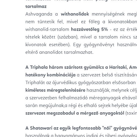
tartalmaz
Ashvaganda a
withanolidok
mennyiségének megh
nem tüntetik fel,
mivel ez főleg a kivonatokban
withanolid-tartalom
hozzávetőleg 5%
- ez az érté
tételek között (százban), mivel a tartalom
nincs s
kivonatok esetében).
Egy gyógynövényt használna
eltérő
ananolidot
tartalmazhat.
A Triphala három szárított gyümölcs a Haritaki, Am
hatékony kombinációja
a szervezet belső tisztításá
Triphalát az ájurvédikus gyógyászatban elsősorban
kíméletes méregtelenítésére
használják, melynek célj
a szervezetben felhalmozódó méreganyagok eltávolít
során megújulnak,a régi és elhaló sejtek helyébe úja
szervezet megszabadul a mérgező anyagoktól
(toxin
A Shatawari az egyik legfontosabb "női" gyógynöv
használnak a hagyományos indiai és tibeti gyógyás