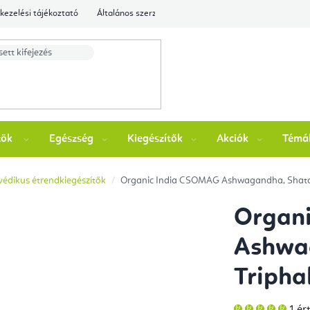
kezelési tájékoztató
Általános szerződési feltételek
Ellenőrizze a rende
zök
Egészség
Kiegészítők
Akciók
Témá
édikus étrendkiegészítők
Organic India CSOMAG Ashwagandha, Shatava
Organ
Ashwag
Tripha
A
1 ér