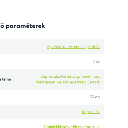
tő paraméterek
Ayurvédikus étrendkiegészítők
2 év
Depresszió
,
Fáradtság
,
Immunitás
,
i téma
Méregtelenítés
,
Női egészség
,
Stressz
60 db
Kapszulák
Táplálékkiegészítők és vitaminok