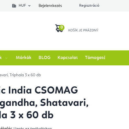
lés állapotát
HUF
Bejelentkezés
Regisztráció
KOSÁR
k
Márkák
BLOG
Kapcsolat
Támogatás
ri, Triphala 3 x 60 db
ic India CSOMAG
andha, Shatavari,
la 3 x 60 db
tékelés
Ugrás az értékeléshez