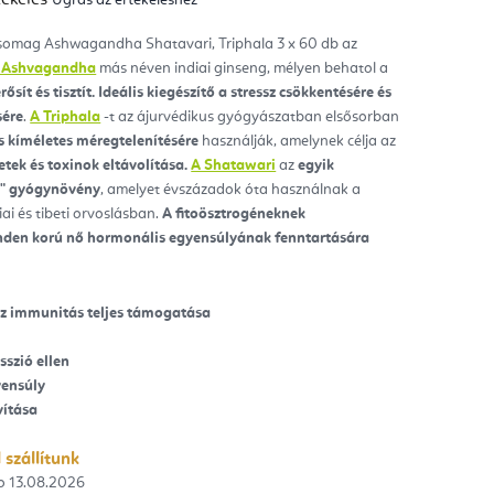
mék
gos
kelése
csomag Ashwagandha Shatavari, Triphala 3 x 60 db az
 Ashvagandha
más néven indiai ginseng, mélyen behatol a
ag.
rősít és tisztít. Ideális kiegészítő a stressz csökkentésére és
sére
.
A Triphala
-t az ájurvédikus gyógyászatban elsősorban
s kíméletes méregtelenítésére
használják, amelynek célja az
vetek és toxinok eltávolítása.
A Shatawari
az
egyik
i" gyógynövény
, amelyet évszázadok óta használnak a
i és tibeti orvoslásban.
A fitoösztrogéneknek
den korú nő hormonális egyensúlyának fenntartására
 az immunitás teljes támogatása
sszió ellen
yensúly
vítása
 szállítunk
13.08.2026