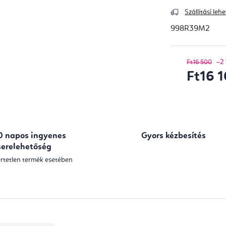
Szállítási le
998R39M2
–2
Ft16 500
Ft16 
Egységár:
0 napos ingyenes
Gyors kézbesítés
serelehetőség
rtetlen termék esetében