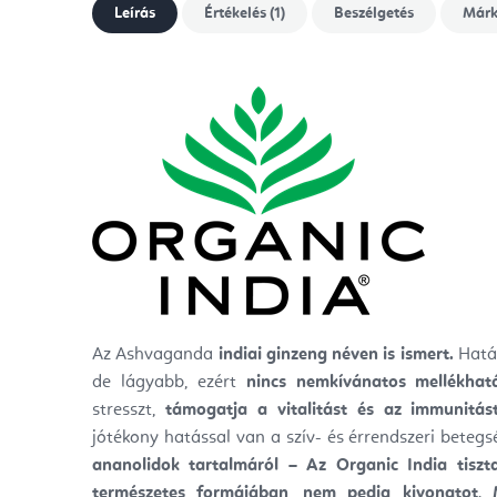
Leírás
Értékelés (1)
Beszélgetés
Már
Az Ashvaganda
indiai ginzeng néven is ismert.
Hatás
de lágyabb, ezért
nincs nemkívánatos mellékhat
stresszt,
támogatja a vitalitást és az immunitást
jótékony hatással van a szív- és érrendszeri beteg
ananolidok tartalmáról – Az
Organic India
tisz
természetes formájában
,
nem pedig kivonatot
.
M