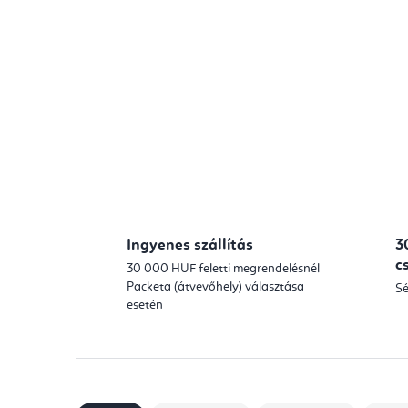
Ingyenes szállítás
3
c
30 000 HUF feletti megrendelésnél
Packeta (átvevőhely) választása
Sé
esetén