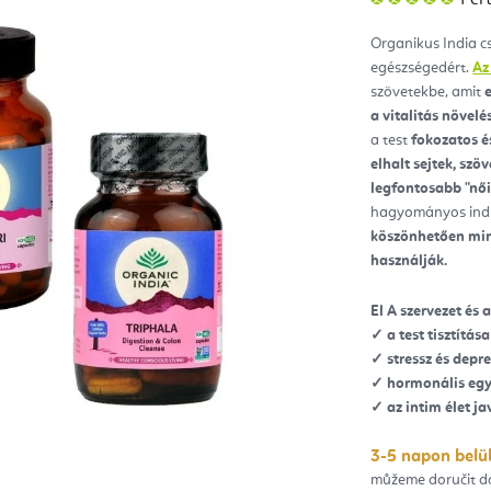
ter
átla
érté
Organikus India 
5-
ből
egészségedért.
Az
5,0
csill
szövetekbe, amit
e
a vitalitás növelé
a test
fokozatos é
elhalt sejtek, szö
legfontosabb "nő
hagyományos india
köszönhetően min
használják.
El
A szervezet és
✓ a test tisztítása
✓ stressz és depre
✓ hormonális eg
✓ az intim élet ja
3-5 napon belül