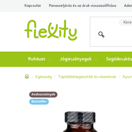
Ugrás
Kapcsolat
Panaszeljárás és az áruk visszaszállítása
Adat
a
fő
tartalomhoz
Ruházat
Jógaszőnyegek
Segédeszkö
Kezdőlap
Egészség
Táplálékkiegészítők és vitaminok
Ayurv
Kedvezmények
Bestseller