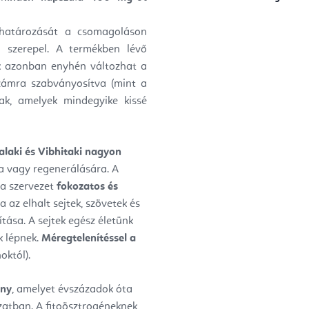
atározását a csomagoláson
 szerepel. A
termékben lévő
k azonban enyhén változhat
a
zámra szabványosítva (mint a
k, amelyek mindegyike kissé
alaki és Vibhitaki nagyon
ra vagy regenerálására.
A
 a szervezet
fokozatos és
a az elhalt sejtek, szövetek és
ása. A sejtek egész életünk
k lépnek.
Méregtelenítéssel a
októl).
ény
, amelyet évszázadok óta
zatban. A fitoösztrogéneknek