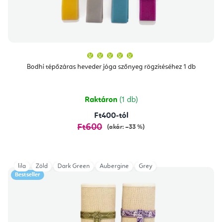
A
termék
átlagos
Bodhi tépőzáras heveder jóga szőnyeg rögzítéséhez 1 db
értékelése
5-
ből
5,0
csillag.
Raktáron
(1 db)
Ft400-tól
Ft600
(akár: –33 %)
lila
Zöld
Dark Green
Aubergine
Grey
Bestseller