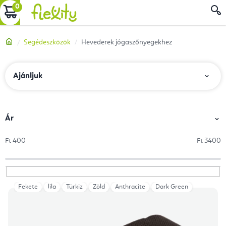
Ugrás
KOSÁR
a
fő
Kezdőlap
Segédeszközök
Hevederek jógaszőnyegekhez
tartalomhoz
T
Ajánljuk
e
r
m
Ár
é
Ft
400
Ft
3400
k
e
k
Fekete
lila
Türkiz
Zöld
Anthracite
Dark Green
T
r
e
e
r
n