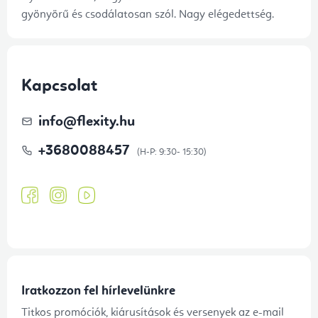
gyönyörű és csodálatosan szól. Nagy elégedettség.
Kapcsolat
info
@
flexity.hu
+3680088457
Iratkozzon fel hírlevelünkre
Titkos promóciók, kiárusítások és versenyek az e-mail