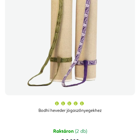
A
termék
átlagos
Bodhi heveder jógaszőnyegekhez
értékelése
5-
ből
5,0
csillag.
Raktáron
(2 db)