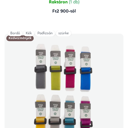
Raktáron
(1 db)
Ft2 900-tól
Bordó
Kék
Padlizsán
szürke
Kedvezmények