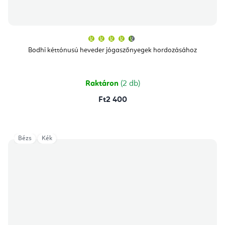
A
termék
átlagos
Bodhi kéttónusú heveder jógaszőnyegek hordozásához
értékelése
5-
ből
4,7
csillag.
Raktáron
(2 db)
Ft2 400
Bézs
Kék