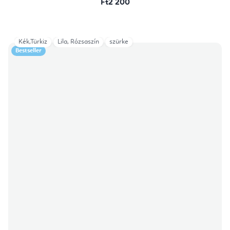
Ft2 200
Kék,Türkiz
Lila, Rózsaszín
szürke
Bestseller