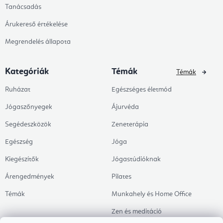
Tanácsadás
Árukereső értékelése
Megrendelés állapota
Kategóriák
Témák
Témák
Ruházat
Egészséges életmód
Jógaszőnyegek
Ájurvéda
Segédeszközök
Zeneterápia
Egészség
Jóga
Kiegészítők
Jógastúdióknak
Árengedmények
Pilates
Témák
Munkahely és Home Office
Zen és meditáció