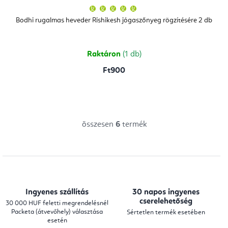
A
termék
átlagos
Bodhi rugalmas heveder Rishikesh jógaszőnyeg rögzítésére 2 db
értékelése
5-
ből
5,0
csillag.
Raktáron
(1 db)
Ft900
összesen
6
termék
L
i
s
t
a
Ingyenes szállítás
30 napos ingyenes
i
cserelehetőség
30 000 HUF feletti megrendelésnél
Packeta (átvevőhely) választása
Sértetlen termék esetében
r
esetén