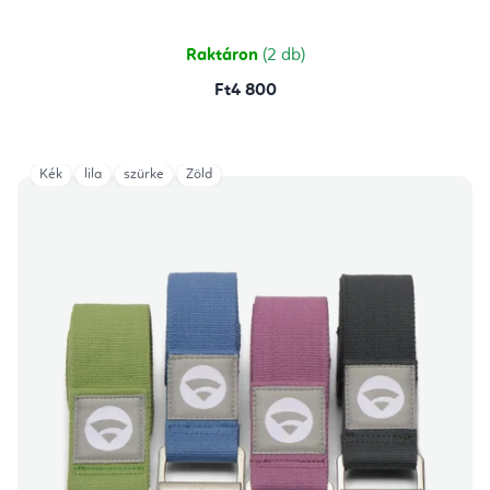
5-
ből
5,0
csillag.
Raktáron
(2 db)
Ft4 800
Kék
lila
szürke
Zöld