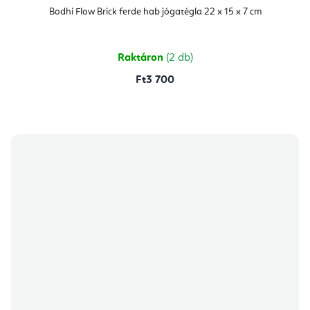
termék
átlagos
Bodhi Flow Brick ferde hab jógatégla 22 x 15 x 7 cm
értékelése
5-
ből
4,8
csillag.
Raktáron
(2 db)
Ft3 700