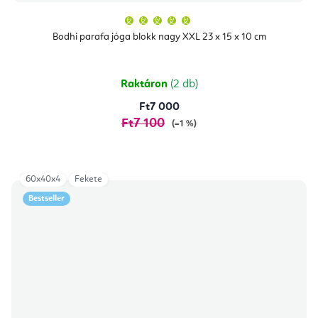
A
termék
átlagos
Bodhi parafa jóga blokk nagy XXL 23 x 15 x 10 cm
értékelése
5-
ből
5,0
csillag.
Raktáron
(2 db)
Ft7 000
Ft7 100
(–1 %)
60x40x4
Fekete
Bestseller