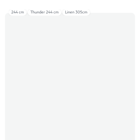
244 cm
Thunder 244 cm
Linen 305cm