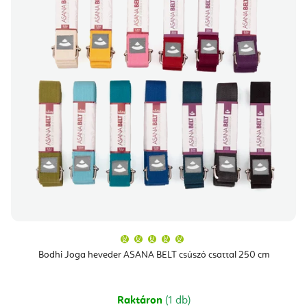
A
termék
átlagos
Bodhi Joga heveder ASANA BELT csúszó csattal 250 cm
értékelése
5-
ből
5,0
csillag.
Raktáron
(1 db)