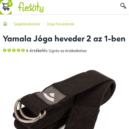
Ugrás
KOSÁR
a
fő
Kezdőlap
Segédeszközök
Jóga hevederek
tartalomhoz
Yamala Jóga heveder 2 az 1-ben
A
4 értékelés
Ugrás az értékeléshez
termék
átlagos
értékelése
5-
ből
5,0
csillag.