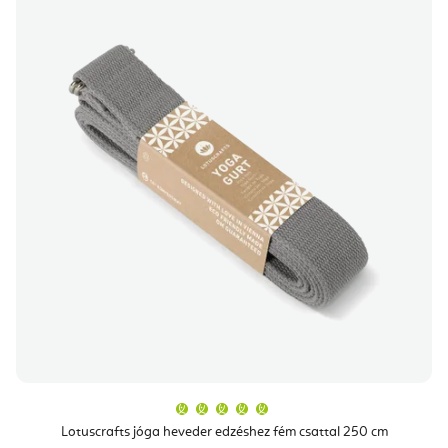
A
termék
átlagos
Lotuscrafts jóga heveder edzéshez fém csattal 250 cm
értékelése