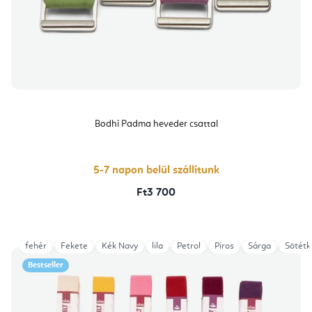
Bodhi Padma heveder csattal
5-7 napon belül szállítunk
Ft3 700
fehér
Fekete
Kék Navy
lila
Petrol
Piros
Sárga
Sötétk
Bestseller