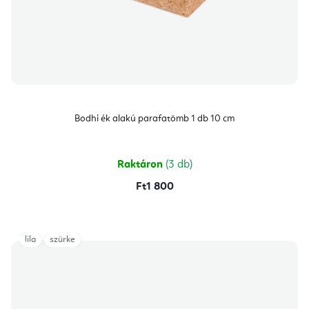
Bodhi ék alakú parafatömb 1 db 10 cm
Raktáron
(3 db)
Ft1 800
lila
szürke