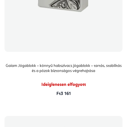
Gaiam Jógablokk – könnyű habszivacs jógablokk – tartás, stabilitás
és a pózok biztonságos végrehajtása
Ideiglenesen elfogyott
Ft3 161