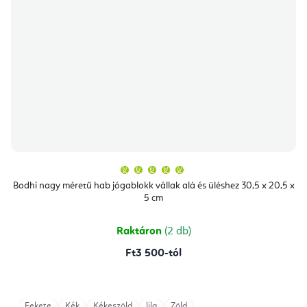
A
termék
átlagos
Bodhi nagy méretű hab jógablokk vállak alá és üléshez 30,5 x 20,5 x
értékelése
5 cm
5-
ből
5,0
csillag.
Raktáron
(2 db)
Ft3 500-tól
Fekete
Kék
Kékeszöld
lila
Zöld