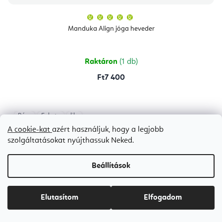
A
termék
átlagos
Manduka Align jóga heveder
értékelése
5-
ből
5,0
csillag.
Raktáron
(1 db)
Ft7 400
Bézs
Fekete
lila
A cookie-kat
azért használjuk, hogy a legjobb
szolgáltatásokat nyújthassuk Neked.
Beállítások
Elutasítom
Elfogadom