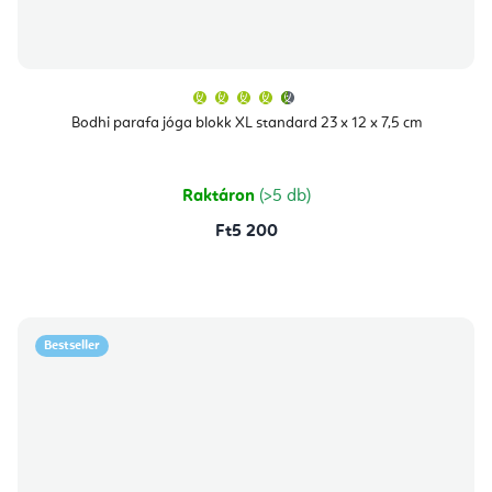
A
termék
átlagos
Bodhi parafa jóga blokk XL standard 23 x 12 x 7,5 cm
értékelése
5-
ből
4,7
csillag.
Raktáron
(>5 db)
Ft5 200
Bestseller