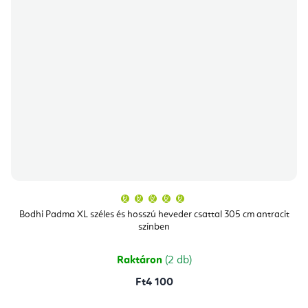
A
termék
átlagos
Bodhi Padma XL széles és hosszú heveder csattal 305 cm antracit
értékelése
színben
5-
ből
5,0
csillag.
Raktáron
(2 db)
Ft4 100