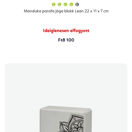
A
termék
átlagos
Manduka parafa jóga blokk Lean 22 x 11 x 7 cm
értékelése
5-
ből
4,4
csillag.
Ideiglenesen elfogyott
Ft8 100