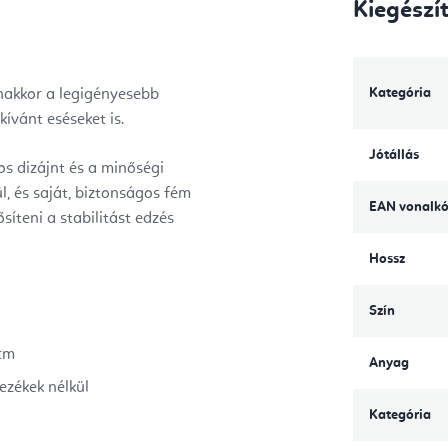
Kiegészí
Kategória
anakkor a legigényesebb
kívánt eséseket is.
Jótállás
 dizájnt és a minőségi
, és saját, biztonságos fém
EAN vonalk
síteni a stabilitást edzés
Hossz
Szín
 cm
Anyag
ezékek nélkül
Kategória