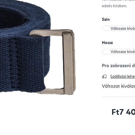
edzés közben.
Szín
Hossz
Szállítási le
Változat kivála
Ft7 4
Egységár: