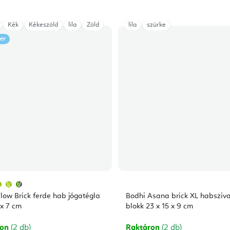
Kék
Kékeszöld
lila
Zöld
lila
szürke
ler
A
termék
átlagos
low Brick ferde hab jógatégla
Bodhi Asana brick XL habsziva
értékelése
5-
 x 7 cm
blokk 23 x 15 x 9 cm
ből
4,8
csillag.
ron
(2 db)
Raktáron
(2 db)