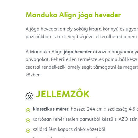
Manduka Align jóga heveder
A jóga heveder, amely sokáig kitart, könnyű és ugy
pozíciókban is tart. Segítségével elkerülheted a nem 
A Manduka Align
jóga heveder
ötvözi a hagyományos
anyagokat. Fehérítetlen természetes pamutból készül
csattal rendelkezik, amely segít támogatni és megerő
közben.
JELLEMZŐK
klasszikus méret:
hossza 244 cm x szélesség 4,5
tartósan fehérítetlen pamutból készült, AZO szín
szilárd fém kapocs cinkötvözetből