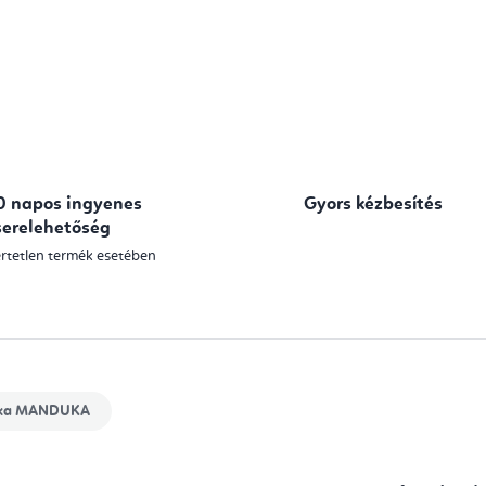
0 napos ingyenes
Gyors kézbesítés
serelehetőség
rtetlen termék esetében
ka
MANDUKA