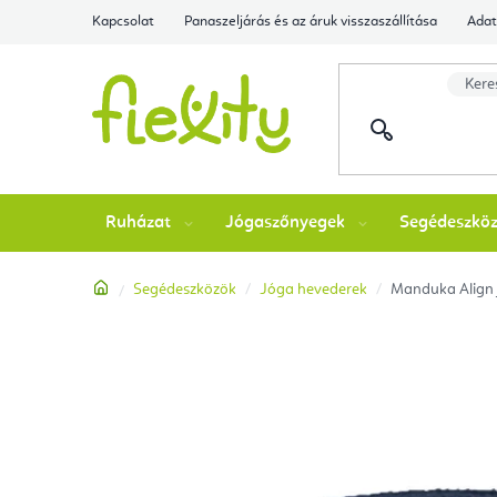
Ugrás
Kapcsolat
Panaszeljárás és az áruk visszaszállítása
Adat
a
fő
tartalomhoz
Ruházat
Jógaszőnyegek
Segédeszkö
Kezdőlap
Segédeszközök
Jóga hevederek
Manduka Align 