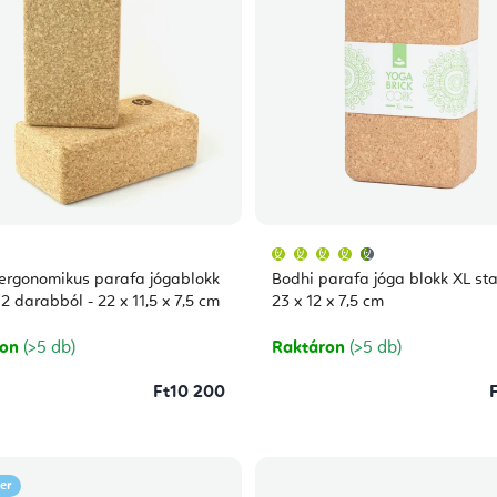
A
termék
átlagos
 ergonomikus parafa jógablokk
Bodhi parafa jóga blokk XL st
értékelése
5-
 2 darabból - 22 x 11,5 x 7,5 cm
23 x 12 x 7,5 cm
ből
4,7
csillag.
ron
(>5 db)
Raktáron
(>5 db)
Ft10 200
ler