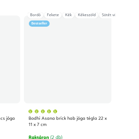
Bordó
Fekete
Kék
Kékeszöld
Sötét vörös
Mang
Bestseller
A
termék
átlagos
cs jóga
Bodhi Asana brick hab jóga tégla 22 x
értékelése
5-
11 x 7 cm
ből
5,0
csillag.
Raktáron
(2 db)