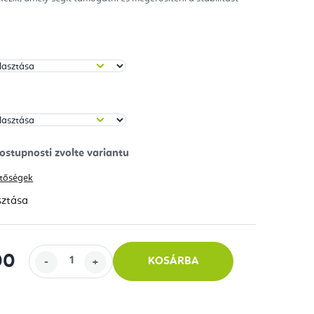
hetőségek
sztása
00
KOSÁRBA