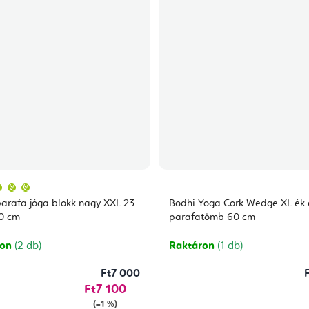
A
termék
átlagos
arafa jóga blokk nagy XXL 23
Bodhi Yoga Cork Wedge XL ék 
értékelése
5-
10 cm
parafatömb 60 cm
ből
5,0
csillag.
ron
(2 db)
Raktáron
(1 db)
Ft7 000
Ft7 100
(–1 %)