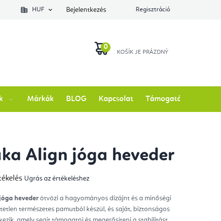
lés állapotát
HUF
Bejelentkezés
Regisztráció
KOSÁR
k
Márkák
BLOG
Kapcsolat
Támogatás
a Align jóga heveder
tékelés
Ugrás az értékeléshez
mék
gos
kelése
jóga heveder
ötvözi a hagyományos dizájnt és a minőségi
tetlen természetes pamutból készül, és saját, biztonságos
ag.
kezik, amely segít támogatni és megerősíteni a stabilitást