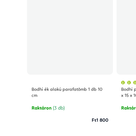
Bodhi ék alakú parafatömb 1 db 10
Bodhi p
cm
x 15 x 
Raktáron
(3 db)
Raktá
Ft1 800