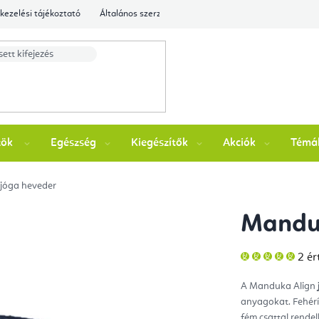
kezelési tájékoztató
Általános szerződési feltételek
Ellenőrizze a rende
zök
Egészség
Kiegészítők
Akciók
Témá
jóga heveder
Manduk
A
2 ér
ter
átla
érté
A Manduka Align
5-
ből
anyagokat. Fehérí
5,0
csill
fém csattal rendel