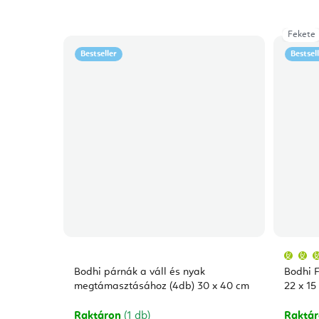
Fekete
Bestseller
Bestsel
Bodhi párnák a váll és nyak
Bodhi F
megtámasztásához (4db) 30 x 40 cm
22 x 15
Raktáron
(1 db)
Raktá