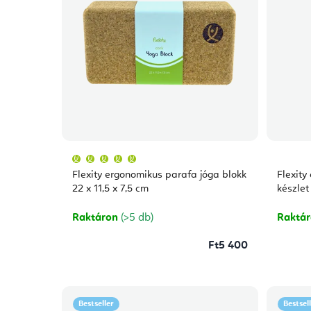
A
termék
átlagos
Flexity ergonomikus parafa jóga blokk
Flexity
értékelése
5-
22 x 11,5 x 7,5 cm
készlet
ből
5,0
csillag.
Raktáron
(>5 db)
Raktá
Ft5 400
Bestseller
Bestsel