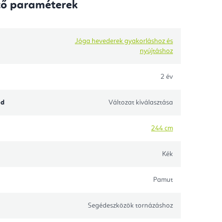
tő paraméterek
Jóga hevederek gyakorláshoz és
nyújtáshoz
2 év
ód
Változat kiválasztása
244 cm
Kék
Pamut
Segédeszközök tornázáshoz