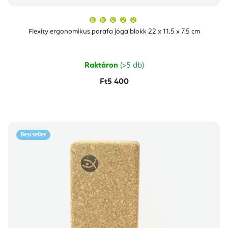
A
termék
átlagos
Flexity ergonomikus parafa jóga blokk 22 x 11,5 x 7,5 cm
értékelése
5-
ből
5,0
csillag.
Raktáron
(>5 db)
Ft5 400
Bestseller