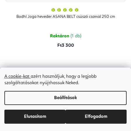
A
termék
átlagos
Bodhi Joga heveder ASANA BELT csúszó csattal 250 cm
értékelése
5-
ből
5,0
csillag.
Raktáron
(1 db)
Ft3 300
A cookie-kat
azért használjuk, hogy a legjobb
szolgáltatásokat nyújthassuk Neked.
Beállítások
Elutasítom
Elfogadom