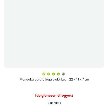
A
termék
átlagos
Manduka parafa jóga blokk Lean 22 x 11 x 7 cm
értékelése
5-
ből
4,4
csillag.
Ideiglenesen elfogyott
Ft8 100