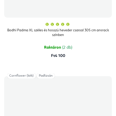
A
termék
átlagos
Bodhi Padma XL széles és hosszú heveder csattal 305 cm antracit
értékelése
színben
5-
ből
5,0
csillag.
Raktáron
(2 db)
Ft4 100
Cornflower (kék)
Padlizsán