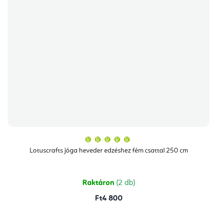
A
termék
átlagos
Lotuscrafts jóga heveder edzéshez fém csattal 250 cm
értékelése
5-
ből
5,0
csillag.
Raktáron
(2 db)
Ft4 800