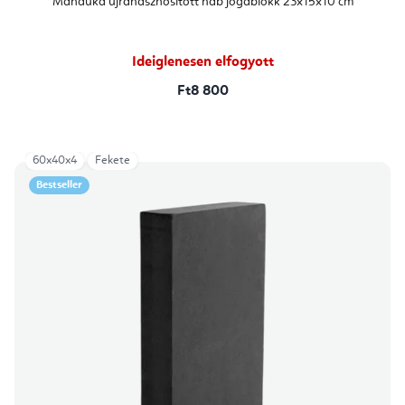
Manduka újrahasznosított hab jógablokk 23x15x10 cm
Ideiglenesen elfogyott
Ft8 800
60x40x4
Fekete
Bestseller