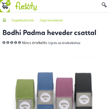
Ugrás
KOSÁR
a
fő
Kezdőlap
Segédeszközök
Jóga hevederek
tartalomhoz
Bodhi Padma heveder csattal
A
Nincs értékelés
Ugrás az értékeléshez
termék
átlagos
értékelése
5-
ből
0,0
csillag.