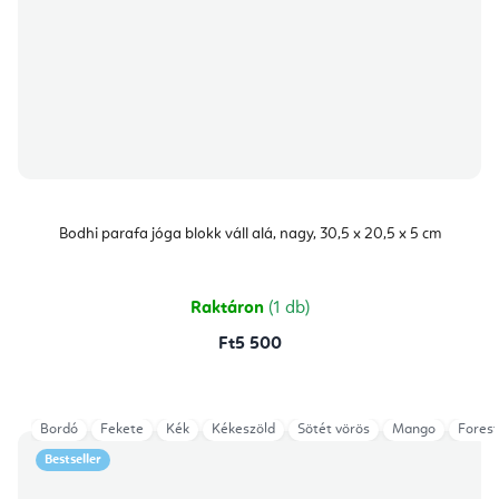
Bodhi parafa jóga blokk váll alá, nagy, 30,5 x 20,5 x 5 cm
Raktáron
(1 db)
Ft5 500
Bordó
Fekete
Kék
Kékeszöld
Sötét vörös
Mango
Fores
Bestseller