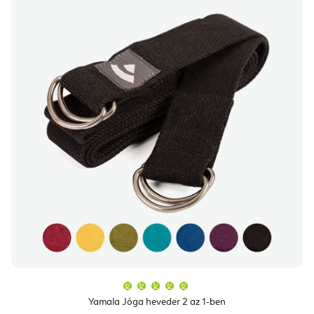
A
termék
átlagos
Yamala Jóga heveder 2 az 1-ben
értékelése