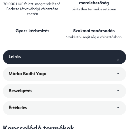
cserelehetőség
30 000 HUF feletti megrendelésnél
Packeta (átvevőhely) választása
Sértetlen termék esetében
esetén
Gyors kézbesítés
Szakmai tanácsadás
Szakértői segítség a választásban
Leírás
Márka
Bodhi Yoga
Beszélgetés
Értékelés
Kapcsolódó termékek