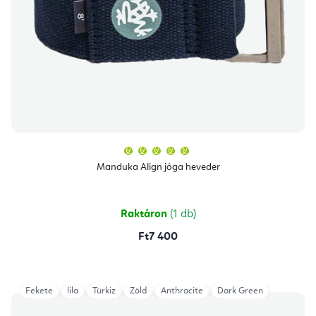
A
termék
átlagos
Manduka Align jóga heveder
értékelése
5-
ből
5,0
csillag.
Raktáron
(1 db)
Ft7 400
Fekete
lila
Türkiz
Zöld
Anthracite
Dark Green