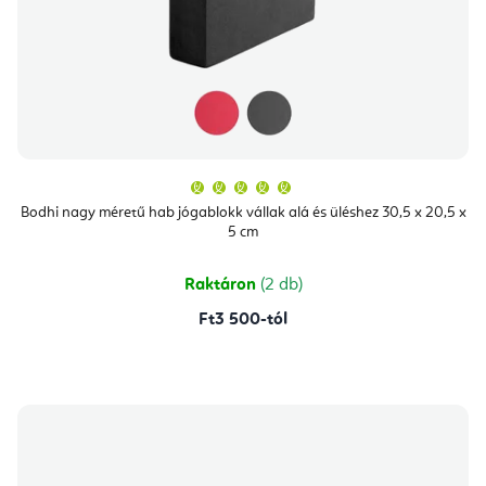
A
termék
átlagos
Bodhi nagy méretű hab jógablokk vállak alá és üléshez 30,5 x 20,5 x
értékelése
5 cm
5-
ből
5,0
csillag.
Raktáron
(2 db)
Ft3 500-tól