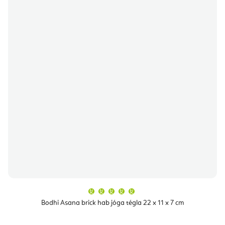
A
termék
átlagos
Bodhi Asana brick hab jóga tégla 22 x 11 x 7 cm
értékelése
5-
ből