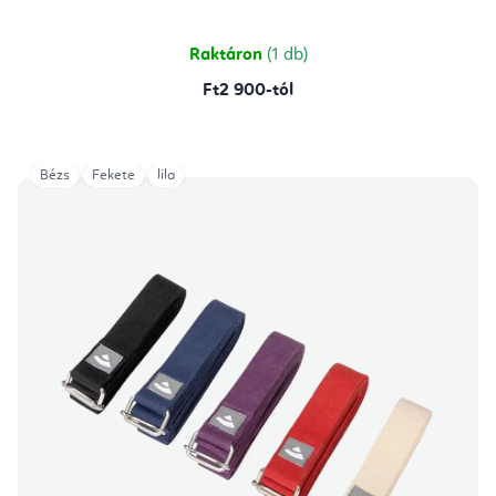
5-
ből
5,0
csillag.
Raktáron
(1 db)
Ft2 900-tól
Bézs
Fekete
lila