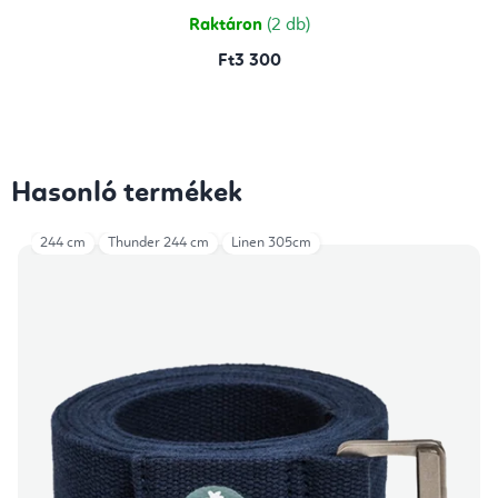
5,0
csillag.
Raktáron
(2 db)
Ft3 300
Hasonló termékek
244 cm
Thunder 244 cm
Linen 305cm