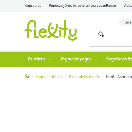
Ugrás
Kapcsolat
Panaszeljárás és az áruk visszaszállítása
Adat
a
fő
tartalomhoz
Ruházat
Jógaszőnyegek
Segédeszkö
Kezdőlap
Segédeszközök
Blokkok és téglák
Bodhi Asana br