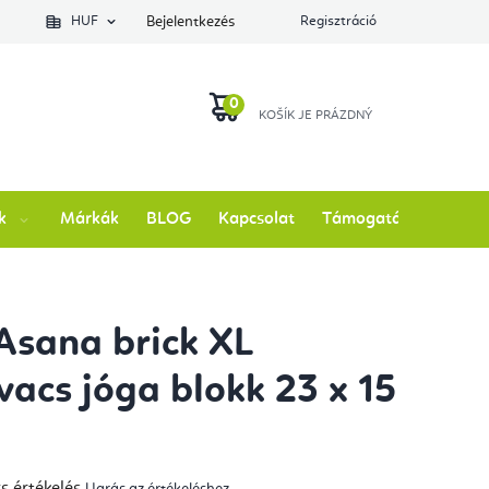
lés állapotát
HUF
Bejelentkezés
Regisztráció
KOSÁR
k
Márkák
BLOG
Kapcsolat
Támogatás
Asana brick XL
vacs jóga blokk 23 x 15
s értékelés
Ugrás az értékeléshez