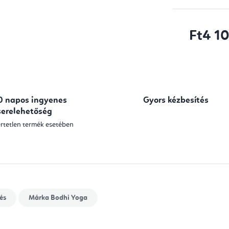
Ft4 1
Egységár:
0 napos ingyenes
Gyors kézbesítés
serelehetőség
rtetlen termék esetében
és
Márka
Bodhi Yoga