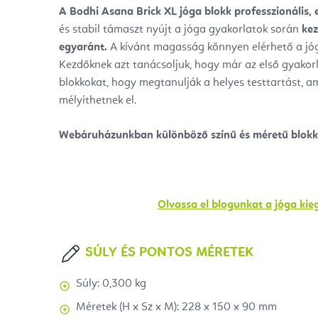
A
Bodhi Asana Brick XL
jóga blokk
professzionális, 
és stabil támaszt nyújt a jóga gyakorlatok során
ke
egyaránt.
A kívánt magasság könnyen elérhető a jóg
Kezdőknek azt tanácsoljuk, hogy már az első gyakor
blokkokat,
hogy megtanulják a helyes testtartást, am
mélyíthetnek el.
Webáruházunkban különböző színű és méretű blokko
Olvassa el blogunkat a jóga kieg
SÚLY ÉS PONTOS MÉRETEK
Súly: 0,300 kg
Méretek (H x Sz x M): 228 x 150 x 90 mm