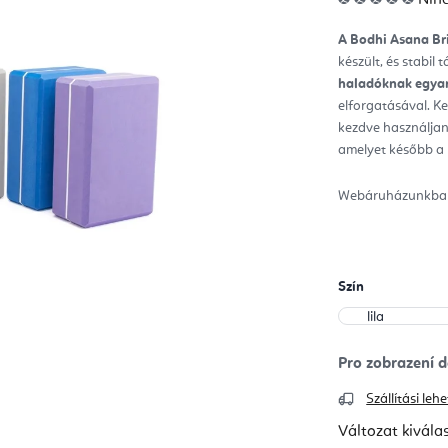
ter
átla
érté
A
Bodhi Asana Br
5-
ből
készült, és stabil
0,0
csill
haladóknak egyar
elforgatásával.
Ke
kezdve használjan
amelyet később a l
Webáruházunkban 
Szín
Szállítási le
Változat kivála