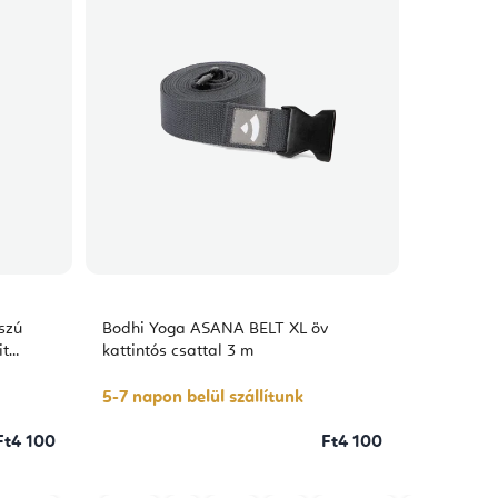
szú
Bodhi Yoga ASANA BELT XL öv
it
kattintós csattal 3 m
5-7 napon belül szállítunk
Ft4 100
Ft4 100