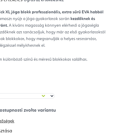
mék
gos
kelése
ick XL
jóga blokk
professzionális, extra sűrű
EVA habból
 támaszt nyújt a jóga gyakorlatok során
kezdőknek és
ag.
ánt.
A kívánt magasság könnyen elérhető a jógatégla
zdőknek azt tanácsoljuk, hogy már az első gyakorlatoktól
ak blokkokat,
hogy megtanulják a helyes testtartást,
égzéssel mélyíthetnek el.
különböző színű és méretű blokkokat találhat.
hetőségek
sztása