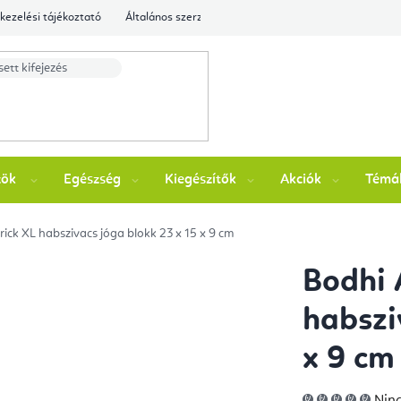
kezelési tájékoztató
Általános szerződési feltételek
Ellenőrizze a rende
zök
Egészség
Kiegészítők
Akciók
Témá
ick XL habszivacs jóga blokk 23 x 15 x 9 cm
Bodhi 
habszi
x 9 cm
A
Ninc