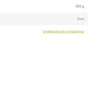
300 g
9 cm
Segédeszközök tornázáshoz