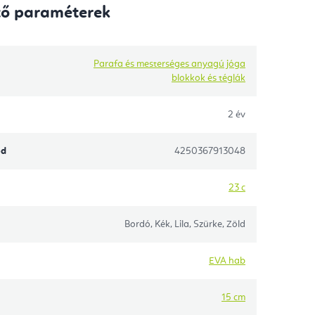
tő paraméterek
Parafa és mesterséges anyagú jóga
blokkok és téglák
2 év
ód
4250367913048
23 c
Bordó, Kék, Lila, Szürke, Zöld
EVA hab
15 cm