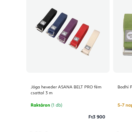
Jóga heveder ASANA BELT PRO fém
Bodhi 
csattal 3 m
Raktáron
(1 db)
5-7 nap
Ft3 900