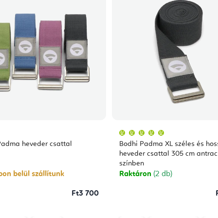
A
termék
átlagos
Padma heveder csattal
Bodhi Padma XL széles és hos
értékelése
5-
heveder csattal 305 cm antrac
ből
színben
5,0
csillag.
on belül szállítunk
Raktáron
(2 db)
Ft3 700