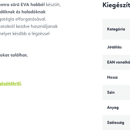
Kiegészí
extra sűrű
EVA habból
készült,
zdőknek és haladóknak
atégla elforgatásával.
latoktól kezdve használjanak
Kategória
elyet később a légzéssel
Jótállás
kat találhat.
EAN vonalk
Hossz
észítőkről.
Szín
Anyag
Szélesség