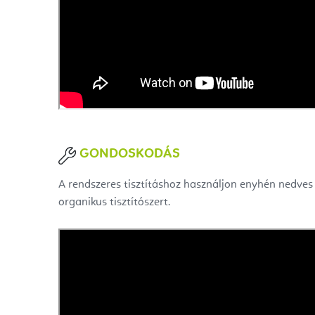
GONDOSKODÁS
A rendszeres tisztításhoz használjon enyhén nedves
organikus tisztítószert.