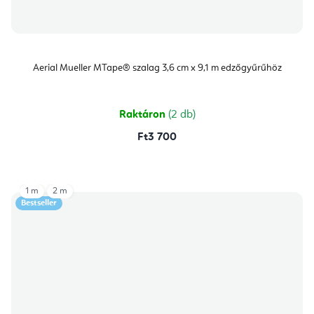
Aerial Mueller MTape® szalag 3,6 cm x 9,1 m edzőgyűrűhöz
Raktáron
(2 db)
Ft3 700
1 m
2 m
Bestseller