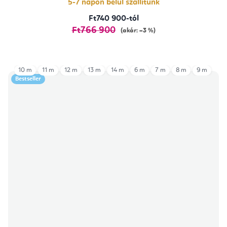
5-7 napon belül szállítunk
Ft740 900-tól
Ft766 900
(akár: –3 %)
10 m
11 m
12 m
13 m
14 m
6 m
7 m
8 m
9 m
Bestseller