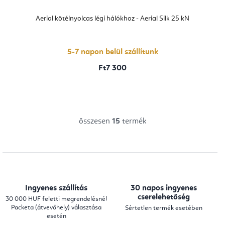
Aerial kötélnyolcas légi hálókhoz - Aerial Silk 25 kN
5-7 napon belül szállítunk
Ft7 300
összesen
15
termék
L
i
s
t
a
Ingyenes szállítás
30 napos ingyenes
i
cserelehetőség
30 000 HUF feletti megrendelésnél
Packeta (átvevőhely) választása
Sértetlen termék esetében
r
esetén