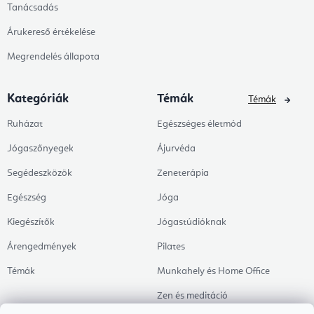
Tanácsadás
Árukereső értékelése
Megrendelés állapota
Kategóriák
Témák
Témák
Ruházat
Egészséges életmód
Jógaszőnyegek
Ájurvéda
Segédeszközök
Zeneterápia
Egészség
Jóga
Kiegészítők
Jógastúdióknak
Árengedmények
Pilates
Témák
Munkahely és Home Office
Zen és meditáció