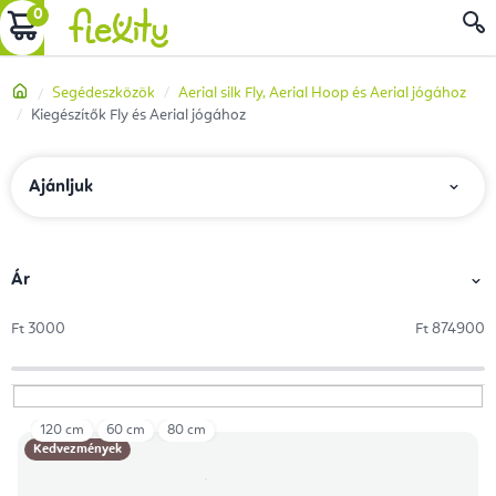
Ugrás
KOSÁR
a
fő
Kezdőlap
Segédeszközök
Aerial silk Fly, Aerial Hoop és Aerial jógához
tartalomhoz
Kiegészítők Fly és Aerial jógához
T
Ajánljuk
e
r
m
Ár
é
Ft
3000
Ft
874900
k
e
k
120 cm
60 cm
80 cm
T
r
Kedvezmények
e
e