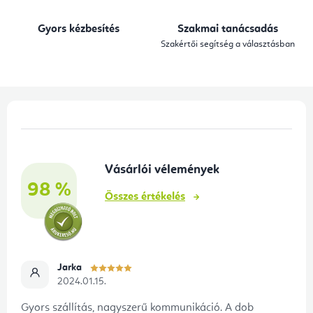
á
n
Gyors kézbesítés
Szakmai tanácsadás
y
Szakértői segítség a választásban
í
t
á
L
s
á
e
b
l
Vásárlói vélemények
l
e
98 %
é
m
Összes értékelés
e
c
i
Jarka
2024.01.15.
Gyors szállítás, nagyszerű kommunikáció. A dob