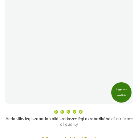
Ingyenes
szállítás
A
termék
átlagos
Aerialsilks légi szabadon álló szerkezet légi akrobatikához
Certificate
értékelése
of quality
5-
ből
5,0
csillag.