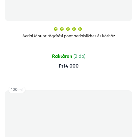
A
termék
átlagos
Aerial Mount rögzítési pont aerialsilkhez és körhöz
értékelése
5-
ből
5,0
csillag.
Raktáron
(2 db)
Ft14 000
100 ml