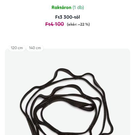
Raktáron
(1 db)
Ft3 300-tól
Ft4 100
(akár: –22 %)
120 cm
140 cm