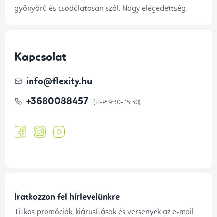
gyönyörű és csodálatosan szól. Nagy elégedettség.
Kapcsolat
info
@
flexity.hu
+3680088457
Iratkozzon fel hírlevelünkre
Titkos promóciók, kiárusítások és versenyek az e-mail