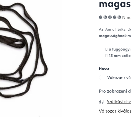
magass
A
Ninc
ter
átla
érté
Az Aerial Silks 
5-
ből
magasságának me
0,0
csill
a függőágy
13 mm széle
Hossz
Szállítási le
Változat kivála