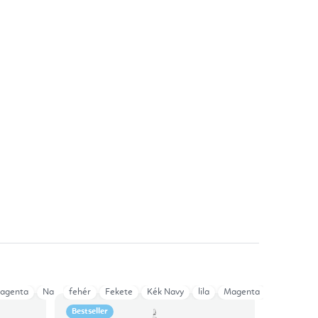
agenta
Narancssárga
fehér
Fekete
Petrol
Kék Navy
Piros
Rózsaszín
lila
Magenta
Sárga
Narancssá
Sötétlila
Bestseller