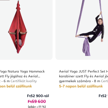
 Yoga Natura Yoga Hammock
Aerial Yoga JUST Perfect Set 
ett Fly jógához és Aerial
karabiner szett Fly és Aerial j
z - 6 m
Certifikát kvality
gyermekek számára - 8 m
Cert
kvality
on belül szállítunk
5-7 napon belül szállítunk
Ft52 900-tól
Ft52 
Ft59 600
(akár: –11 %)