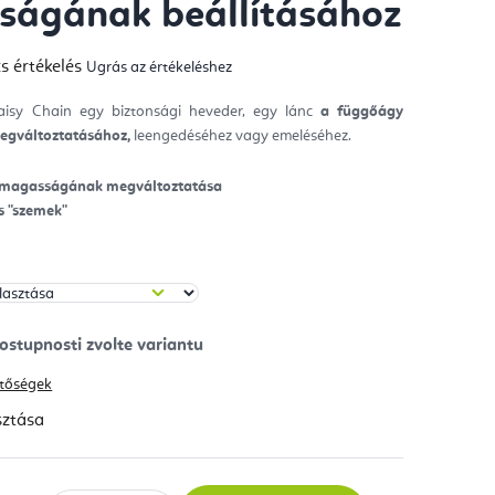
ágának beállításához
s értékelés
Ugrás az értékeléshez
mék
gos
kelése
Daisy Chain egy biztonsági heveder, egy lánc
a függőágy
gváltoztatásához,
leengedéséhez vagy emeléséhez.
ag.
 magasságának megváltoztatása
s "szemek"
hetőségek
sztása