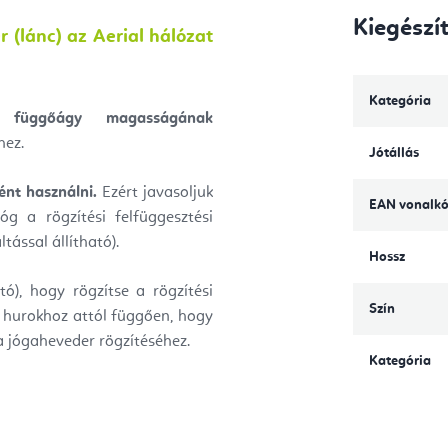
Kiegészí
r (lánc) az Aerial hálózat
Kategória
 függőágy magasságának
hez.
Jótállás
ént használni.
Ezért javasoljuk
EAN vonalk
óg a rögzítési felfüggesztési
ással állítható).
Hossz
ó), hogy rögzítse a rögzítési
Szín
k hurokhoz attól függően, hogy
 jógaheveder rögzítéséhez.
Kategória