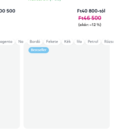
00 500
Ft40 800-tól
Ft46 500
(akár: –12 %)
agenta
Zöld smaragd
Narancssárga
Bordó
Copper
Fekete
Petrol
Kék
Piros
lila
Rózsaszín
Petrol
Sárga
Rózsaszín
Sötétlila
szürk
Bestseller