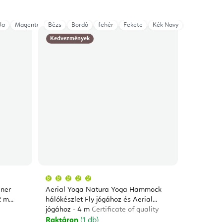
la
ila
Magenta
Rózsaszín - Barbie
Bézs
Sötétkék
Bordó
Sötét szürke
Zöld smaragd
fehér
Sötétzöld
Fekete
Kék Navy
szürke
Zöld smara
lila
Kedvezmények
A
termék
átlagos
iner
Aerial Yoga Natura Yoga Hammock
értékelése
5-
2 m
hálókészlet Fly jógához és Aerial
ből
jógához - 4 m
Certificate of quality
5,0
csillag.
Raktáron
(1 db)