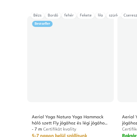
Bézs
Bordó
fehér
Fekete
lila
szürke
Cseres
Türkiz
Bestseller
Aerial Yoga Natura Yoga Hammock
Aerial
háló szett Fly jógához és légi jógához
jógához
- 7 m
Certifikát kvality
Certifik
5-7 napon belül szállítunk
Raktá