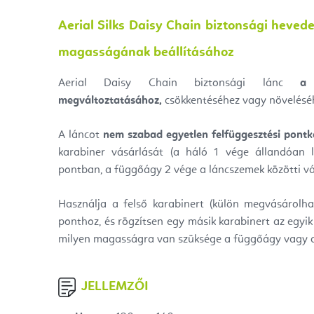
Aerial Silks Daisy Chain biztonsági hevede
magasságának beállításához
Aerial Daisy Chain biztonsági lánc
a
megváltoztatásához,
csökkentéséhez vagy növelésé
A láncot
nem szabad egyetlen felfüggesztési pontk
karabiner vásárlását (a háló 1 vége állandóan l
pontban, a függőágy 2 vége a láncszemek közötti vált
Használja a felső karabinert (külön megvásárolhat
ponthoz, és rögzítsen egy másik karabinert az egyi
milyen magasságra van szüksége a függőágy vagy a
JELLEMZŐI