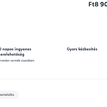
Ft8 9
Egységár:
0 napos ingyenes
Gyors kézbesítés
serelehetőség
rtetlen termék esetében
erialsilks