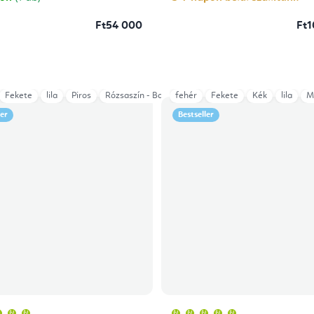
Ft54 000
Ft1
Türkiz
Fekete
lila
Piros
Rózsaszín - Barbie
fehér
Sötétkék
Fekete
szürke
Kék
lila
Türkiz
M
ler
Bestseller
A
A