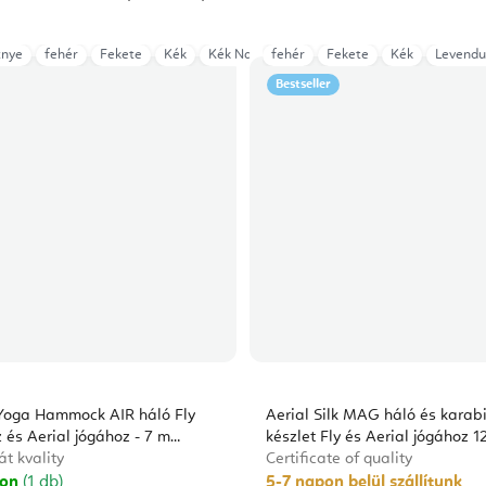
znye
Zöld (petrol)
fehér
Fekete
Kék
Kék Navy
fehér
Lágy rózsaszín
Fekete
Kék
Levendula
Levendu
l
Bestseller
 Yoga Hammock AIR háló Fly
Aerial Silk MAG háló és karab
 és Aerial jógához - 7 m
készlet Fly és Aerial jógához 1
át kvality
Certificate of quality
ron
(1 db)
5-7 napon belül szállítunk