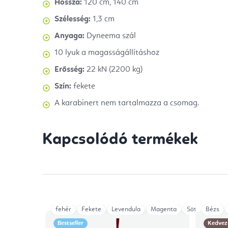
Hossza:
120 cm, 140 cm
Szélesség:
1,3 cm
Anyaga:
Dyneema szál
10 lyuk a magasságállításhoz
Erősség:
22 kN (2200 kg)
Szín:
fekete
A karabinert nem tartalmazza a csomag.
Kapcsolódó termékek
fehér
Fekete
Levendula
Magenta
Sötétkék
Bézs
Z
Bestseller
Kedvez