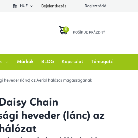
lés állapotát
HUF
Bejelentkezés
Regisztráció
KOSÁR
k
Márkák
BLOG
Kapcsolat
Támogatás
ági heveder (lánc) az Aerial hálózat magasságának
 Daisy Chain
sági heveder (lánc) az
 hálózat