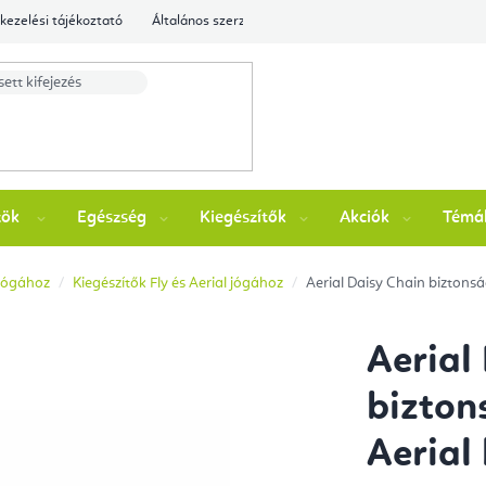
kezelési tájékoztató
Általános szerződési feltételek
Ellenőrizze a rende
zök
Egészség
Kiegészítők
Akciók
Témá
l jógához
Kiegészítők Fly és Aerial jógához
Aerial Daisy Chain biztons
Aerial
bizton
Aerial