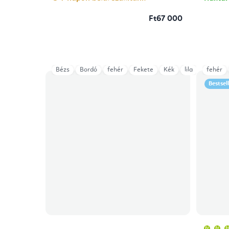
Ft67 000
Bézs
Bordó
fehér
Fekete
Kék
lila
szürke
fehér
Bestsel