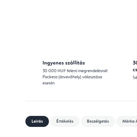
Ingyenes szállítás
3
c
30 000 HUF feletti megrendelésnél
Packeta (átvevőhely) választása
Sé
esetén
Leírás
Értékelés
Beszélgetés
Márka
A