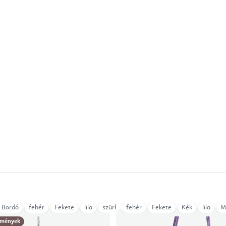
öld smaragd
Bordó
fehér
Fekete
lila
szürke
fehér
Türkiz
Fekete
Zöld (petrol)
Kék
lila
M
mények