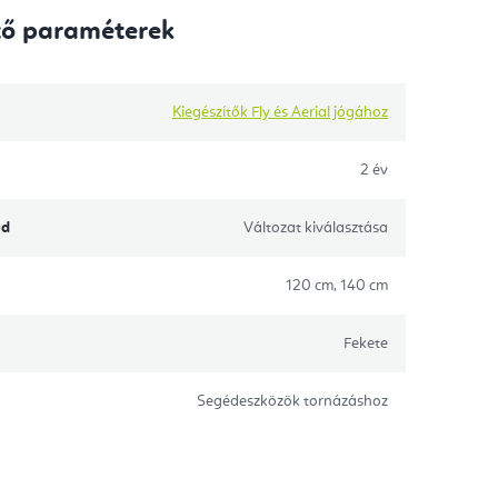
tő paraméterek
Kiegészítők Fly és Aerial jógához
2 év
ód
Változat kiválasztása
120 cm, 140 cm
Fekete
Segédeszközök tornázáshoz