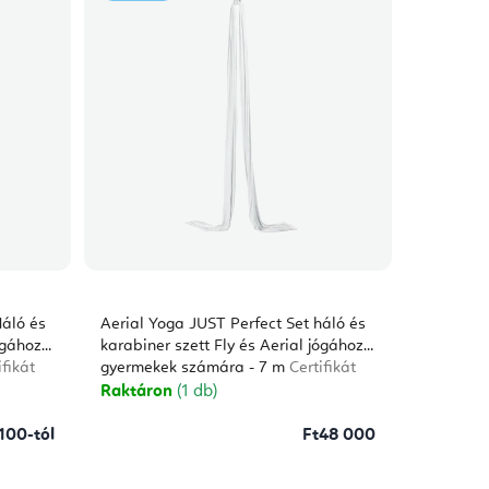
Háló és
Aerial Yoga JUST Perfect Set háló és
ógához,
karabiner szett Fly és Aerial jógához,
ifikát
gyermekek számára - 7 m
Certifikát
kvality
Raktáron
(1 db)
100-tól
Ft48 000