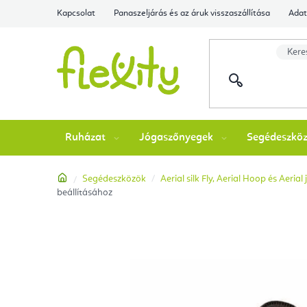
Ugrás
Kapcsolat
Panaszeljárás és az áruk visszaszállítása
Adat
a
fő
tartalomhoz
Ruházat
Jógaszőnyegek
Segédeszkö
Kezdőlap
Segédeszközök
Aerial silk Fly, Aerial Hoop és Aeria
beállításához